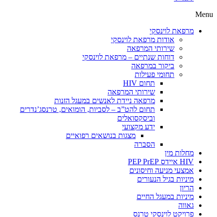
Menu
מרפאת לוינסקי
אודות מרפאת לוינסקי
שירותי המרפאה
דוחות שנתיים – מרפאת לוינסקי
ביקור במרפאה
תחומי פעילות
תחום HIV
שירותי המרפאה
מרפאה ניידת לאנשים במעגל הזנות
תחום להט”ב – לסביות, הומואים, טרנסג’נדרים
וביסקסואלים
ידע מקצועי
מצגות בנושאים רפואיים
הסברה
מחלות מין
HIV איידס PEP PrEP
אמצעי מניעה וחיסונים
מיניות בגיל הנעורים
הריון
מיניות במעגל החיים
גאווה
פרויקט לוינסקי טרנס