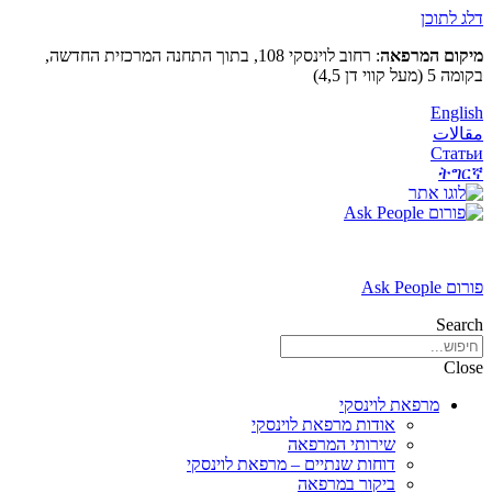
דלג לתוכן
מיקום המרפאה
: רחוב לוינסקי 108, בתוך התחנה המרכזית החדשה,
בקומה 5 (מעל קווי דן 4,5)
English
مقالات
Статьи
ትግርኛ
פורום Ask People
Search
Close
מרפאת לוינסקי
אודות מרפאת לוינסקי
שירותי המרפאה
דוחות שנתיים – מרפאת לוינסקי
ביקור במרפאה