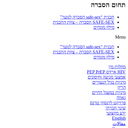
תחום הסברה
תכנית “safe-sex הסברה לנוער”
SAFE-SEX הסברה – צוות התכנית
מילון מונחים
Menu
תכנית “safe-sex הסברה לנוער”
SAFE-SEX הסברה – צוות התכנית
מילון מונחים
מחלות מין
HIV איידס PEP PrEP
אמצעי מניעה וחיסונים
מיניות בגיל הנעורים
הריון
מיניות במעגל החיים
גאווה
פרויקט לוינסקי טרנס
שינוי חברתי
ידע מקצועי
English
مقالات