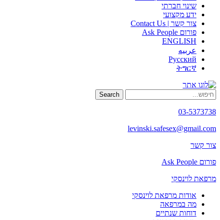
שינוי חברתי
ידע מקצועי
צור קשר | Contact Us
פורום Ask People
ENGLISH
عربيه
Русский
ትግርኛ
Search
03-5373738
levinski.safesex@gmail.com
צור קשר
פורום Ask People
מרפאת לוינסקי
אודות מרפאת לוינסקי
מה במרפאה
דוחות שנתיים