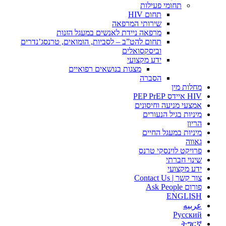
תחומי פעילות
תחום HIV
שירותי המרפאה
מרפאה ניידת לאנשים במעגל הזנות
תחום להט”ב – לסביות, הומואים, טרנסג’נדרים
וביסקסואלים
ידע מקצועי
מצגות בנושאים רפואיים
הסברה
מחלות מין
HIV איידס PEP PrEP
אמצעי מניעה וחיסונים
מיניות בגיל הנעורים
הריון
מיניות במעגל החיים
גאווה
פרויקט לוינסקי טרנס
שינוי חברתי
ידע מקצועי
צור קשר | Contact Us
פורום Ask People
ENGLISH
عربيه
Русский
ትግርኛ