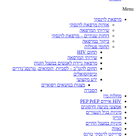
Menu
מרפאת לוינסקי
אודות מרפאת לוינסקי
שירותי המרפאה
דוחות שנתיים – מרפאת לוינסקי
ביקור במרפאה
תחומי פעילות
תחום HIV
שירותי המרפאה
מרפאה ניידת לאנשים במעגל הזנות
תחום להט”ב – לסביות, הומואים, טרנסג’נדרים
וביסקסואלים
ידע מקצועי
מצגות בנושאים רפואיים
הסברה
מחלות מין
HIV איידס PEP PrEP
אמצעי מניעה וחיסונים
מיניות בגיל הנעורים
הריון
מיניות במעגל החיים
גאווה
פרויקט לוינסקי טרנס