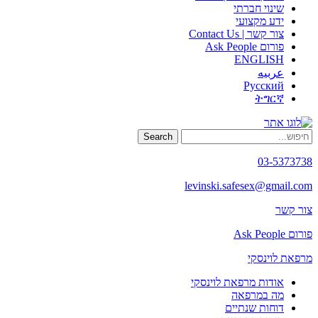
שינוי חברתי
ידע מקצועי
צור קשר | Contact Us
פורום Ask People
ENGLISH
عربيه
Русский
ትግርኛ
Search
03-5373738
levinski.safesex@gmail.com
צור קשר
פורום Ask People
מרפאת לוינסקי
אודות מרפאת לוינסקי
מה במרפאה
דוחות שנתיים