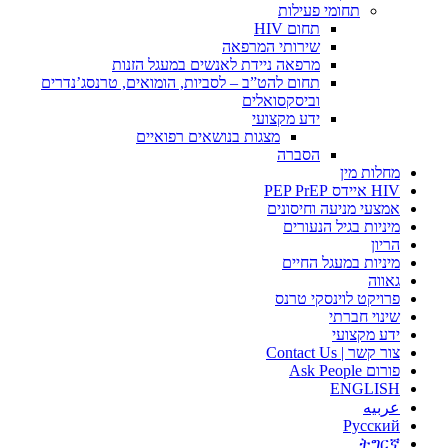
תחומי פעילות
תחום HIV
שירותי המרפאה
מרפאה ניידת לאנשים במעגל הזנות
תחום להט”ב – לסביות, הומואים, טרנסג’נדרים
וביסקסואלים
ידע מקצועי
מצגות בנושאים רפואיים
הסברה
מחלות מין
HIV איידס PEP PrEP
אמצעי מניעה וחיסונים
מיניות בגיל הנעורים
הריון
מיניות במעגל החיים
גאווה
פרויקט לוינסקי טרנס
שינוי חברתי
ידע מקצועי
צור קשר | Contact Us
פורום Ask People
ENGLISH
عربيه
Русский
ትግርኛ