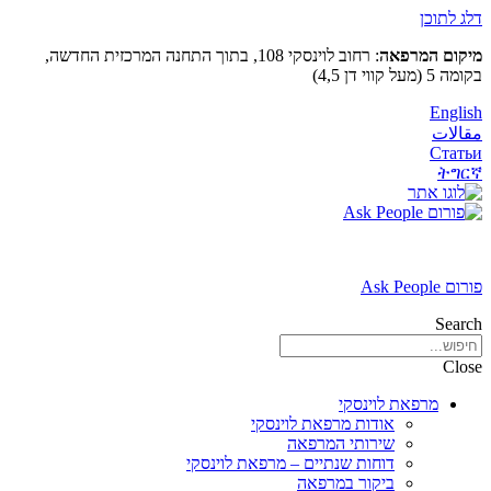
דלג לתוכן
מיקום המרפאה
: רחוב לוינסקי 108, בתוך התחנה המרכזית החדשה,
בקומה 5 (מעל קווי דן 4,5)
English
مقالات
Статьи
ትግርኛ
פורום Ask People
Search
Close
מרפאת לוינסקי
אודות מרפאת לוינסקי
שירותי המרפאה
דוחות שנתיים – מרפאת לוינסקי
ביקור במרפאה