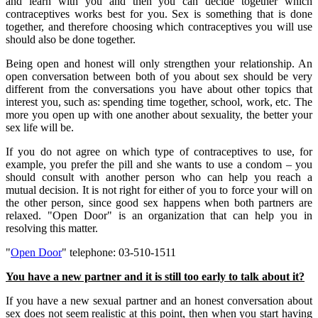
and learn with you and then you can decide together which
contraceptives works best for you. Sex is something that is done
together, and therefore choosing which contraceptives you will use
should also be done together.
Being open and honest will only strengthen your relationship. An
open conversation between both of you about sex should be very
different from the conversations you have about other topics that
interest you, such as: spending time together, school, work, etc. The
more you open up with one another about sexuality, the better your
sex life will be.
If you do not agree on which type of contraceptives to use, for
example, you prefer the pill and she wants to use a condom – you
should consult with another person who can help you reach a
mutual decision. It is not right for either of you to force your will on
the other person, since good sex happens when both partners are
relaxed. "Open Door" is an organization that can help you in
resolving this matter.
"
Open Door
" telephone: 03-510-1511
You have a new partner and it is still too early to talk about it?
If you have a new sexual partner and an honest conversation about
sex does not seem realistic at this point, then when you start having