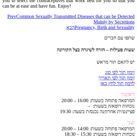
you to select the contraceptives that work best for you so that you
can be at ease and have fun. Enjoy!
Prev
Common Sexually Transmitted Diseases that can be Detected
Mainly by Secretions
Pregnancy, Birth and Sexuality
הבא
שתפו עם חברים
שעות פעילות – חזרה לשיגרה בצל הקורונה
יש לתאם תור מראש
זימון תור לפי סוג
זימון תור לפי תאריך
לזימון תור לחץ כאן
ראשון
המרפאה פתוחה בשעות: 16:00 – 20:00
נוכחות רופא/ה בשעות: –
פציינט/ית אחרון/נה נכנס/ת בשעה: 19:30
שני
המרפאה פתוחה בשעות: 14:00 – 20:00
נוכחות רופא/ה בשעות: 15:30 – 18:30