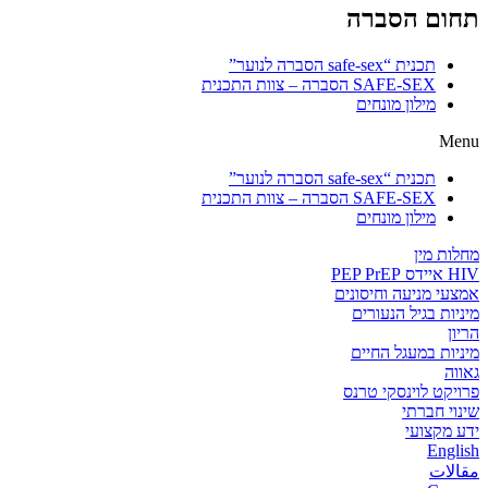
תחום הסברה
תכנית “safe-sex הסברה לנוער”
SAFE-SEX הסברה – צוות התכנית
מילון מונחים
Menu
תכנית “safe-sex הסברה לנוער”
SAFE-SEX הסברה – צוות התכנית
מילון מונחים
מחלות מין
HIV איידס PEP PrEP
אמצעי מניעה וחיסונים
מיניות בגיל הנעורים
הריון
מיניות במעגל החיים
גאווה
פרויקט לוינסקי טרנס
שינוי חברתי
ידע מקצועי
English
مقالات