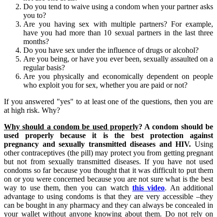
Do you tend to waive using a condom when your partner asks
you to?
Are you having sex with multiple partners? For example,
have you had more than 10 sexual partners in the last three
months?
Do you have sex under the influence of drugs or alcohol?
Are you being, or have you ever been, sexually assaulted on a
regular basis?
Are you physically and economically dependent on people
who exploit you for sex, whether you are paid or not?
If you answered "yes" to at least one of the questions, then you are
at high risk. Why?
Why should a condom be used properly
? A condom should be
used properly because it is the best protection against
pregnancy and sexually transmitted diseases and HIV.
Using
other contraceptives (the pill) may protect you from getting pregnant
but not from sexually transmitted diseases. If you have not used
condoms so far because you thought that it was difficult to put them
on or you were concerned because you are not sure what is the best
way to use them, then you can watch
this video
. An additional
advantage to using condoms is that they are very accessible –they
can be bought in any pharmacy and they can always be concealed in
your wallet without anyone knowing about them. Do not rely on