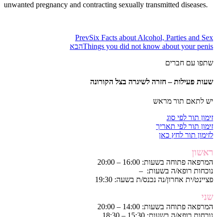
unwanted pregnancy and contracting sexually transmitted diseases.
Prev
Six Facts about Alcohol, Parties and Sex
Things you did not know about your penis
הבא
שתפו עם חברים
שעות פעילות – חזרה לשיגרה בצל הקורונה
יש לתאם תור מראש
זימון תור לפי סוג
זימון תור לפי תאריך
לזימון תור לחץ כאן
ראשון
המרפאה פתוחה בשעות: 16:00 – 20:00
נוכחות רופא/ה בשעות: –
פציינט/ית אחרון/נה נכנס/ת בשעה: 19:30
שני
המרפאה פתוחה בשעות: 14:00 – 20:00
נוכחות רופא/ה בשעות: 15:30 – 18:30