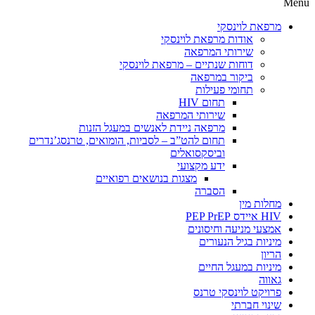
Menu
מרפאת לוינסקי
אודות מרפאת לוינסקי
שירותי המרפאה
דוחות שנתיים – מרפאת לוינסקי
ביקור במרפאה
תחומי פעילות
תחום HIV
שירותי המרפאה
מרפאה ניידת לאנשים במעגל הזנות
תחום להט”ב – לסביות, הומואים, טרנסג’נדרים
וביסקסואלים
ידע מקצועי
מצגות בנושאים רפואיים
הסברה
מחלות מין
HIV איידס PEP PrEP
אמצעי מניעה וחיסונים
מיניות בגיל הנעורים
הריון
מיניות במעגל החיים
גאווה
פרויקט לוינסקי טרנס
שינוי חברתי