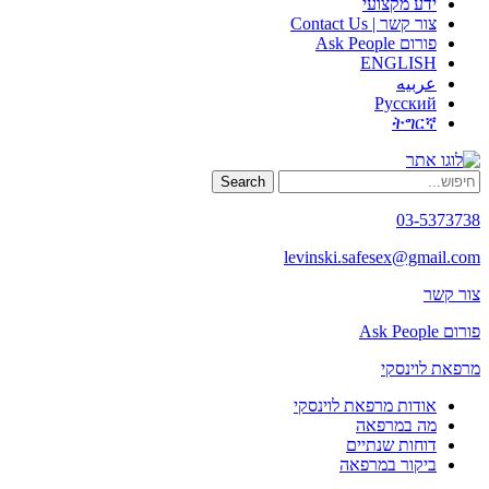
ידע מקצועי
צור קשר | Contact Us
פורום Ask People
ENGLISH
عربيه
Русский
ትግርኛ
Search
03-5373738
levinski.safesex@gmail.com
צור קשר
פורום Ask People
מרפאת לוינסקי
אודות מרפאת לוינסקי
מה במרפאה
דוחות שנתיים
ביקור במרפאה