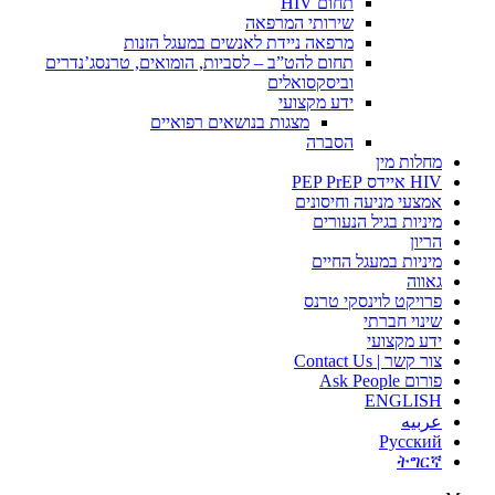
תחום HIV
שירותי המרפאה
מרפאה ניידת לאנשים במעגל הזנות
תחום להט”ב – לסביות, הומואים, טרנסג’נדרים
וביסקסואלים
ידע מקצועי
מצגות בנושאים רפואיים
הסברה
מחלות מין
HIV איידס PEP PrEP
אמצעי מניעה וחיסונים
מיניות בגיל הנעורים
הריון
מיניות במעגל החיים
גאווה
פרויקט לוינסקי טרנס
שינוי חברתי
ידע מקצועי
צור קשר | Contact Us
פורום Ask People
ENGLISH
عربيه
Русский
ትግርኛ