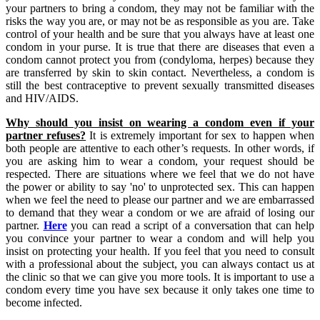
your partners to bring a condom, they may not be familiar with the
risks the way you are, or may not be as responsible as you are. Take
control of your health and be sure that you always have at least one
condom in your purse. It is true that there are diseases that even a
condom cannot protect you from (condyloma, herpes) because they
are transferred by skin to skin contact. Nevertheless, a condom is
still the best contraceptive to prevent sexually transmitted diseases
and HIV/AIDS.
Why should you insist on wearing a condom even if your
partner refuses?
It is extremely important for sex to happen when
both people are attentive to each other’s requests. In other words, if
you are asking him to wear a condom, your request should be
respected. There are situations where we feel that we do not have
the power or ability to say 'no' to unprotected sex. This can happen
when we feel the need to please our partner and we are embarrassed
to demand that they wear a condom or we are afraid of losing our
partner.
Here
you can read a script of a conversation that can help
you convince your partner to wear a condom and will help you
insist on protecting your health. If you feel that you need to consult
with a professional about the subject, you can always contact us at
the clinic so that we can give you more tools. It is important to use a
condom every time you have sex because it only takes one time to
become infected.