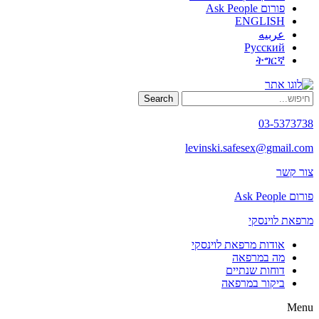
פורום Ask People
ENGLISH
عربيه
Русский
ትግርኛ
Search
03-5373738
levinski.safesex@gmail.com
צור קשר
פורום Ask People
מרפאת לוינסקי
אודות מרפאת לוינסקי
מה במרפאה
דוחות שנתיים
ביקור במרפאה
Menu