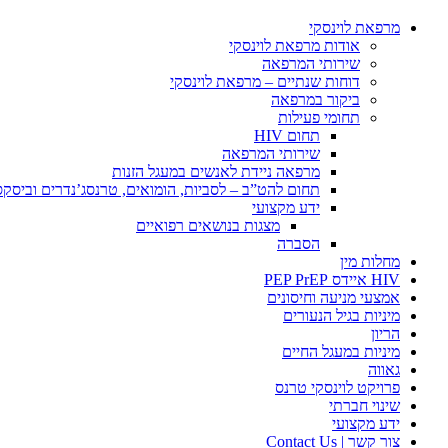
מרפאת לוינסקי
אודות מרפאת לוינסקי
שירותי המרפאה
דוחות שנתיים – מרפאת לוינסקי
ביקור במרפאה
תחומי פעילות
תחום HIV
שירותי המרפאה
מרפאה ניידת לאנשים במעגל הזנות
תחום להט”ב – לסביות, הומואים, טרנסג’נדרים וביסק
ידע מקצועי
מצגות בנושאים רפואיים
הסברה
מחלות מין
HIV איידס PEP PrEP
אמצעי מניעה וחיסונים
מיניות בגיל הנעורים
הריון
מיניות במעגל החיים
גאווה
פרויקט לוינסקי טרנס
שינוי חברתי
ידע מקצועי
צור קשר | Contact Us