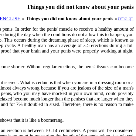
Things you did not know about your penis
דף הבית
»
Things you did not know about your penis
»
ENGLISH
 penis. In order for the penis' muscle to receive a healthy amount of
ver during the day when the conditions do not allow this to happen, you
eep. This occurs during the dreaming phase of sleep, which is known as
p cycle. A healthy man has an average of 3-5 erections during a full
 proof that your brain and your penis were properly working at night,
come shorter. Without regular erections, the penis' tissues can become
 is erect. What is certain is that when you are in a dressing room or a
most always wrong because if you are jealous of the size of a man's
 small penis, who you may have mocked in your own mind, could possibly
re relaxed become much longer than the penises that are larger when they
n and for 7% it doubled in sized. Therefore, there is no reason to make
 shows that it is like a boomerang.
 an erection is between 10 -14 centimeters. A penis will be considered
here is no point in measuring the length of the penis when it is relaxed