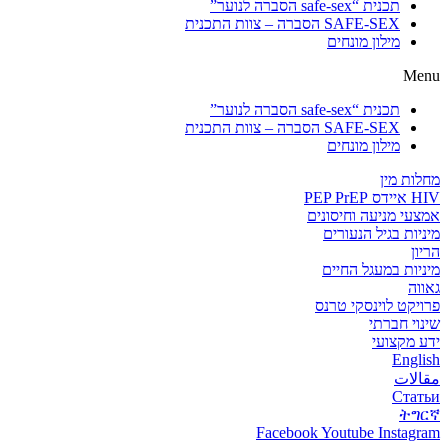
תכנית “safe-sex הסברה לנוער”
SAFE-SEX הסברה – צוות התכנית
מילון מונחים
Menu
תכנית “safe-sex הסברה לנוער”
SAFE-SEX הסברה – צוות התכנית
מילון מונחים
מחלות מין
HIV איידס PEP PrEP
אמצעי מניעה וחיסונים
מיניות בגיל הנעורים
הריון
מיניות במעגל החיים
גאווה
פרויקט לוינסקי טרנס
שינוי חברתי
ידע מקצועי
English
مقالات
Статьи
ትግርኛ
Facebook
Youtube
Instagram