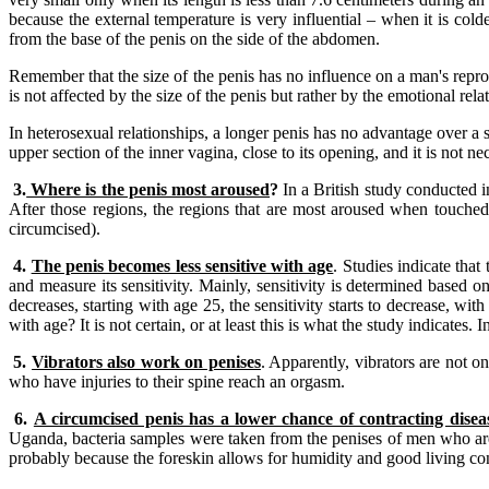
because the external temperature is very influential – when it is co
from the base of the penis on the side of the abdomen.
Remember that the size of the penis has no influence on a man's reprodu
is not affected by the size of the penis but rather by the emotional r
In heterosexual relationships, a longer penis has no advantage over a s
upper section of the inner vagina, close to its opening, and it is not ne
3.
Where is the penis most aroused
?
In a British study conducted i
After those regions, the regions that are most aroused when touched ar
circumcised).
4.
The penis becomes less sensitive with age
. Studies indicate that
and measure its sensitivity. Mainly, sensitivity is determined based o
decreases, starting with age 25, the sensitivity starts to decrease, w
with age? It is not certain, or at least this is what the study indicates.
5.
Vibrators also work on penises
. Apparently, vibrators are not o
who have injuries to their spine reach an orgasm.
6.
A circumcised penis has a lower chance of contracting disea
Uganda, bacteria samples were taken from the penises of men who are 
probably because the foreskin allows for humidity and good living cond