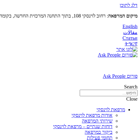
דלג לתוכן
מיקום המרפאה
: רחוב לוינסקי 108, בתוך התחנה המרכזית החדשה, בקומה 5 (מעל קווי דן 4,5)
English
مقالات
Статьи
ትግርኛ
פורום Ask People
Search
Close
מרפאת לוינסקי
אודות מרפאת לוינסקי
שירותי המרפאה
דוחות שנתיים – מרפאת לוינסקי
ביקור במרפאה
תחומי פעילות