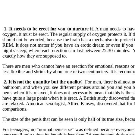
1.
It needs to be erect for you to nurture it
. A man needs to have
oxygen, it must be erect. The regular supply of oxygen protects it. If
should not be worried, because the brain has a mechanism to protect t
REM. It does not matter if you have an erotic dream or even if you 
night’s sleep, where each erection can last between 25-30 minutes. Y
exactly how they are supposed to.
There are men who cannot have an erection for emotional reasons or be
less flexible and shrink by about one or two centimeters. It is recom
2.
It is not the quantity but the quality!
For men, there is almost no
bathroom, and when you see different penises around you and you be
penis when it is relaxed, it does not necessarily mean that this is t
have quite a large penis when it is erect. A British study discovered t
are relaxed
.
American sexologist, Alfred Kinsey, discovered that for 1
comparisons.
The size of the penis that can be seen is only half of its true size, be
For teenagers, no "normal penis size" was defined because everyone de
very small only when its length is less than 7.6 centimeters during an 