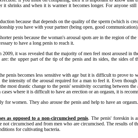
lder it shrinks and when it is warmer it becomes longer. For anyone st
ction because that depends on the quality of the sperm (which is created
elationship you have with your partner (being open, good communication)
horter penis because the woman's arousal spots are in the region of the v
cessary to have a long penis to reach it.
n 2009, it was revealed that the majority of men feel most aroused in the
e: the upper part of the tip of the penis and its sides, the sides of t
 the penis becomes less sensitive with age but it is difficult to prove to
n the intensity of the arousal required for a man to feel it. Even though
ith the most drastic change to the penis' sensitivity occurring between t
 In cases where it is difficult to have an erection or an orgasm, it is rec
nly for women. They also arouse the penis and help to have an orgasm. I
ses as opposed to a non-circumcised penis
. The penis' foreskin is 
not circumcised and from men who are circumcised. The results of the s
itions for cultivating bacteria.