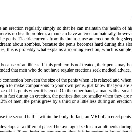
 an erection regularly simply so that he can maintain the health of his
 there is no health problem, a man can have an erection naturally, howe
he penis. Electric currents from the brain cause an erection during sl
dream about zombies, because the penis becomes hard during this slee
es, this is probably what explains a morning erection, which is simple
cause of an illness. If this problem is not treated, their penis may be
mended that men who do not have regular erections seek medical advice.
 connection between the size of the penis when it is relaxed and when it
gin to make comparisons to your own penis, just know that you are al
he size of his penis when it is erect. On the other hand, a man with a
hat in fact during an erection, the penises that are smaller when they a
2% of men, the penis grew by a third or a little less during an erectio
cause the second half is within the body. In fact, an MRI of an erect penis
velops at a different pace. The average size for an adult penis during
erection. If you insist on comparing, then it is important to know that t