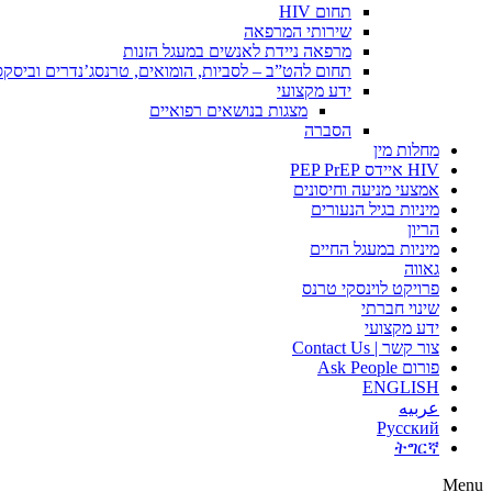
תחום HIV
שירותי המרפאה
מרפאה ניידת לאנשים במעגל הזנות
תחום להט”ב – לסביות, הומואים, טרנסג’נדרים וביסק
ידע מקצועי
מצגות בנושאים רפואיים
הסברה
מחלות מין
HIV איידס PEP PrEP
אמצעי מניעה וחיסונים
מיניות בגיל הנעורים
הריון
מיניות במעגל החיים
גאווה
פרויקט לוינסקי טרנס
שינוי חברתי
ידע מקצועי
צור קשר | Contact Us
פורום Ask People
ENGLISH
عربيه
Русский
ትግርኛ
Menu