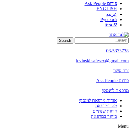
פורום Ask People
ENGLISH
عربيه
Русский
ትግርኛ
Search
03-5373738
levinski.safesex@gmail.com
צור קשר
פורום Ask People
מרפאת לוינסקי
אודות מרפאת לוינסקי
מה במרפאה
דוחות שנתיים
ביקור במרפאה
Menu