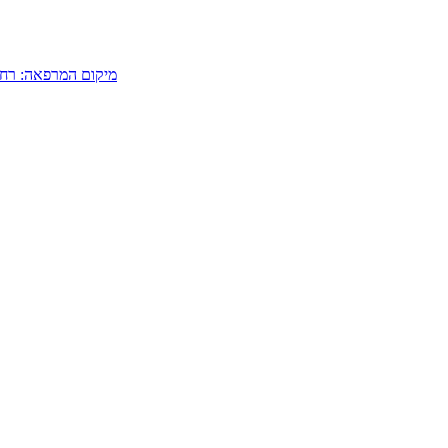
מיקום המרפאה: רחוב לוינסקי 108, בתוך התחנה המרכזית החד