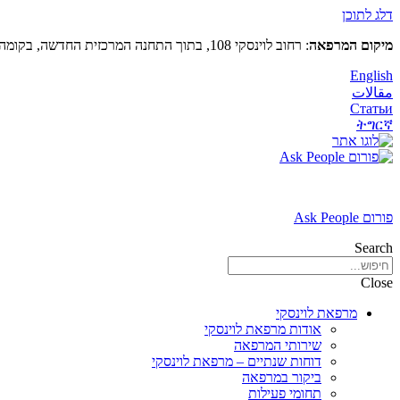
דלג לתוכן
מיקום המרפאה
: רחוב לוינסקי 108, בתוך התחנה המרכזית החדשה, בקומה 5 (מעל קווי דן 4,5)
English
مقالات
Статьи
ትግርኛ
פורום Ask People
Search
Close
מרפאת לוינסקי
אודות מרפאת לוינסקי
שירותי המרפאה
דוחות שנתיים – מרפאת לוינסקי
ביקור במרפאה
תחומי פעילות