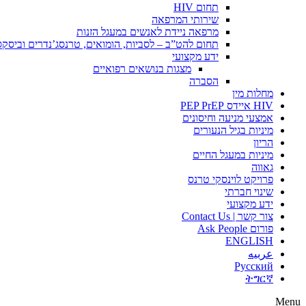
תחום HIV
שירותי המרפאה
מרפאה ניידת לאנשים במעגל הזנות
תחום להט”ב – לסביות, הומואים, טרנסג’נדרים וביסק
ידע מקצועי
מצגות בנושאים רפואיים
הסברה
מחלות מין
HIV איידס PEP PrEP
אמצעי מניעה וחיסונים
מיניות בגיל הנעורים
הריון
מיניות במעגל החיים
גאווה
פרויקט לוינסקי טרנס
שינוי חברתי
ידע מקצועי
צור קשר | Contact Us
פורום Ask People
ENGLISH
عربيه
Русский
ትግርኛ
Menu