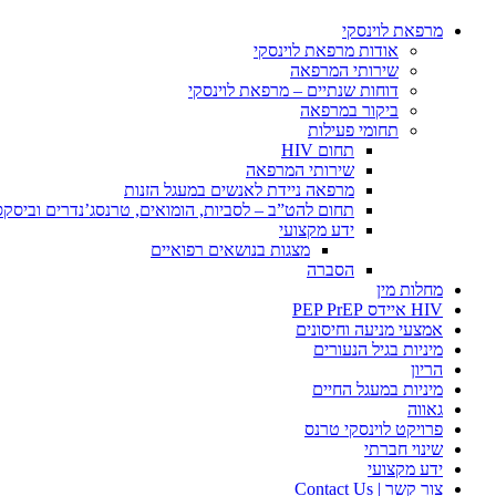
מרפאת לוינסקי
אודות מרפאת לוינסקי
שירותי המרפאה
דוחות שנתיים – מרפאת לוינסקי
ביקור במרפאה
תחומי פעילות
תחום HIV
שירותי המרפאה
מרפאה ניידת לאנשים במעגל הזנות
תחום להט”ב – לסביות, הומואים, טרנסג’נדרים וביסק
ידע מקצועי
מצגות בנושאים רפואיים
הסברה
מחלות מין
HIV איידס PEP PrEP
אמצעי מניעה וחיסונים
מיניות בגיל הנעורים
הריון
מיניות במעגל החיים
גאווה
פרויקט לוינסקי טרנס
שינוי חברתי
ידע מקצועי
צור קשר | Contact Us