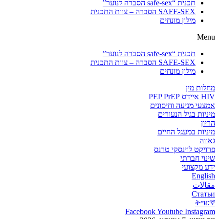
תכנית “safe-sex הסברה לנוער”
SAFE-SEX הסברה – צוות התכנית
מילון מונחים
Menu
תכנית “safe-sex הסברה לנוער”
SAFE-SEX הסברה – צוות התכנית
מילון מונחים
מחלות מין
HIV איידס PEP PrEP
אמצעי מניעה וחיסונים
מיניות בגיל הנעורים
הריון
מיניות במעגל החיים
גאווה
פרויקט לוינסקי טרנס
שינוי חברתי
ידע מקצועי
English
مقالات
Статьи
ትግርኛ
Facebook
Youtube
Instagram