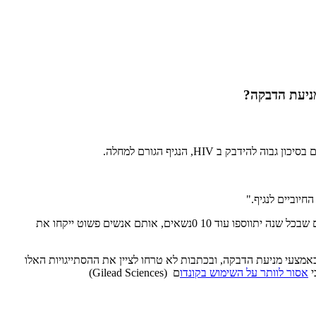
יוביים לנגיף.
"
כך מסביר אחד מחברי הועדה את ההמלצה על הטיפול המונע: בשנים האחרונות נרשמה עלייה במספר הנדבקים ב HIV בקרב האוכלוסייה הגאה. במקום שבכל שנה יתווספו עוד 10 0נשאים, אותם אנשים פשוט ייקחו את
 כאמצעי מניעת הדבקה, ובכתבות לא טרחו לציין את ההסתייגויות האלו
י
אסור לוותר על השימוש בקונדו
ם (Gilead Sciences)