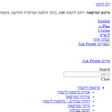
דלג לתוכן
מיקום המרפאה
: רחוב לוינסקי 108, בתוך התחנה המרכזית החדשה, בקומה 5 (מעל קווי דן 4,5)
English
مقالات
Статьи
ትግርኛ
פורום Ask People
Search
Close
מרפאת לוינסקי
אודות מרפאת לוינסקי
שירותי המרפאה
דוחות שנתיים – מרפאת לוינסקי
ביקור במרפאה
תחומי פעילות