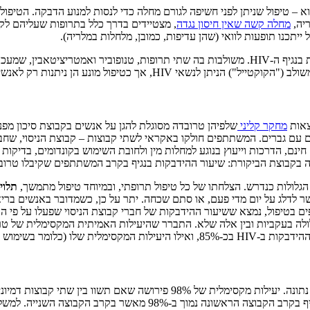
-חשיפה (pre-exposure prophylaxis או PrEP) כשמו כן הוא – טיפול שניתן לפני חשיפה לגורם מחלה כדי ל
ריה,
מחלה קשה שאין חיסון נגדה
, מצטיידים בדרך כלל בתרופות שעליהם לק
ייתכנו תופעות לוואי (שהן עדיפות, כמובן, מלחלות במלריה).
רק לאנשים שהם שליליים לנגיף ואינם מקבלים תרופות נוספות.
אות
מחקר קליני
ים עם גברים. המשתתפים חולקו באקראי לשתי קבוצות – קבוצת הניסוי, שחבר
תופעות לוואי ולגילוי HIV, וכן קיבלו קונדומים חינם, הדרכות וייעוץ בנוגע למחלות מין ולחובת השי
וצת הביקורת: שיעור ההידבקות בנגיף בקרב המשתתפים שקיבלו טרובדה היה נמוך ב-43% מאשר ב
לולות כנדרש. הצלחתו של כל טיפול תרופתי, ובמיוחד טיפול מתמשך,
תלוי
שר לדלג על יום מדי פעם, או סתם שכחה. יתר על כן, כשמדובר באנשים ברי
מיני) היא ככל הנראה 98% (
היעילות נמדדת על ידי בדיקה השוואתית של כמות מקרי ההדבקה בתקופה נתונה. יע