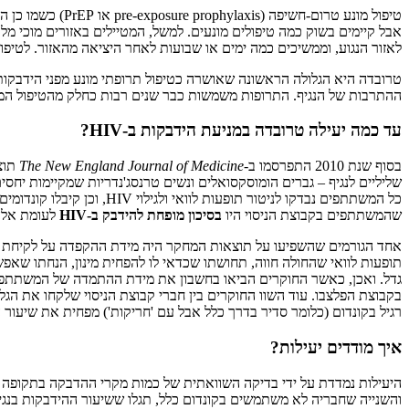
טיפול מונע טרום
אבל קיימים בשוק כמה טיפולים מונעים. למשל, המטיילים באזורים מוכי מל
לאזור הנגוע, וממשיכים כמה ימים או שבועות לאחר היציאה מהאזור. לטיפול 
ההתרבות של הנגיף. התרופות משמשות כבר שנים רבות כחלק מהטיפול המשולב ("הקוקטייל") הניתן לנשאי HIV, אך כטיפול מונע הן ניתנות 
עד כמה יעילה טרובדה במניעת הידבקות ב-HIV?
בסוף שנת 2010 התפרסמו ב-
The New England Journal of Medicine
תוצ
שליליים לנגיף – גברים הומוסקסואלים ונשים טרנסג'נדריות שמקיימות יחס
כל המשתתפים נבדקו לניטור 
שהמשתתפים בקבוצת הניסוי היו
בסיכון מופחת להידבק ב-HIV
לעומת אלה בקב
אחד הגורמים שהשפיעו על תוצאות המחקר היה מידת ההקפדה על לקיחת הג
תופעות לוואי שהחולה חווה, תחושתו שכדאי לו להפחית מינון, הנחתו שאפ
רגיל בקונדום (כלומר סדיר בדרך כלל אבל עם 'חריקות') מפחית את שיעור ההידבקות ב-HIV בכ-85%, ואילו היעילות המקסימלית שלו (כלומר בשימוש נכון בכל מגע 
איך מודדים יעילות?