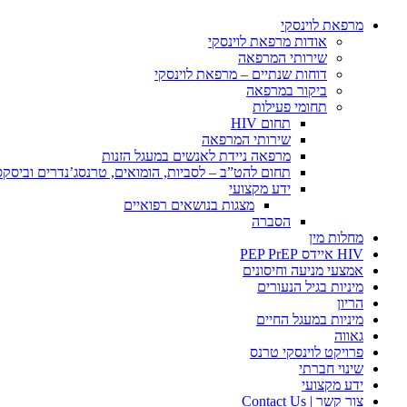
מרפאת לוינסקי
אודות מרפאת לוינסקי
שירותי המרפאה
דוחות שנתיים – מרפאת לוינסקי
ביקור במרפאה
תחומי פעילות
תחום HIV
שירותי המרפאה
מרפאה ניידת לאנשים במעגל הזנות
תחום להט”ב – לסביות, הומואים, טרנסג’נדרים וביסק
ידע מקצועי
מצגות בנושאים רפואיים
הסברה
מחלות מין
HIV איידס PEP PrEP
אמצעי מניעה וחיסונים
מיניות בגיל הנעורים
הריון
מיניות במעגל החיים
גאווה
פרויקט לוינסקי טרנס
שינוי חברתי
ידע מקצועי
צור קשר | Contact Us