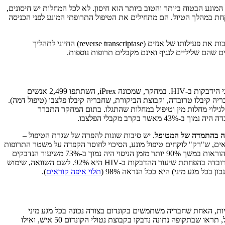
נסות למנוע הדבקה. הטיפול המונע הבטוח ביותר והטוב ביותר הוא חיסון. לא לכל המחלות יש חיסונים,
חת במהלך הטיול. הם מתחילים את הטיפול התרופתי המונע לפני הכניסה
טרובדה היא הגלולה הראשונה שאושרה כטיפול תרופתי מונע מפני הידבקות בנגיף ה-HIV. משולבות בה שתי תרופות, טנופוביר ואמטריציטאבין, שמעכבות את פעילותו של אנזים (reverse transcriptase) החיוני לתהליך
שלפיהן טרובדה מסוגלת להגן על אנשים בקבוצת סיכון מפני הידבקות ב-HIV. במחקר, שמכונה iPrex, השתתפו 2,499 אנשים
יה קיבלו טרובדה, וקבוצת הביקורת, שחבריה קיבלו פלצבו (טיפול דמה).
מוש בקונדומים, בדיקות לגילוי מחלות מין וטיפול במחלות שהתגלו. בתום המחקר התברר
קרב מקבלי הפלצבו.
ה בהתמדה של המטופל
. יש סיבות שונות להפרה של שגרת הטיפול –
אים, ש"רק" לוקחים טיפול מונע, הסיכוי לחוסר הקפדה על משטר התרופות
גדל. ואכן, כאשר החוקרים הביאו בחשבון את מידת ההתמדה של המשתתפים בטיפול, נמצא ששיעור ההידבקות של חברי קבוצת הניסוי שפעלו על פי ההוראות במשך 90% יותר מזמן הניסוי היה נמוך ב-73% משיעור הנדבקים
בקבוצת הפלצבו. עוד השוו החוקרים בין חברי קבוצת הניסוי שלקחו את הגלולה בעקביות ובין אלה שלא. התברר שהיעילות האמיתית המקסימלית של טרובדה בהפחתת שיעור ההדבקות ב-HIV היא 92%. לשם השוואה, שימוש
תלוי איפה קוראים
).
ילות מקסימלית של 98% פירושה שאם תשוו בין שתי קבוצות דמיוניות, האחת שחבריה משתמשים בקונדום בצורה נכונה בכל מגע מיני
והשנייה שחבריה לא משתמשים בקונדום כלל, תגלו ששיעור ההידבקות בנגיף בקרב הקבוצה הראשונה נמוך ב-98% מאשר בקרב הקבוצה השנייה. למשל, תראו שבתקופה נתונה נדבקו בקבוצת נטולי הקונדום 50 איש, ואילו