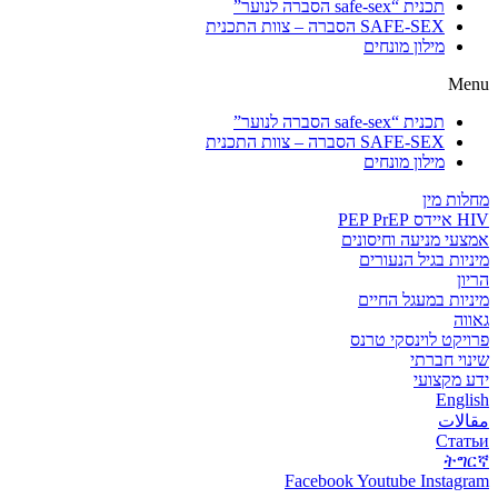
תכנית “safe-sex הסברה לנוער”
SAFE-SEX הסברה – צוות התכנית
מילון מונחים
Menu
תכנית “safe-sex הסברה לנוער”
SAFE-SEX הסברה – צוות התכנית
מילון מונחים
מחלות מין
HIV איידס PEP PrEP
אמצעי מניעה וחיסונים
מיניות בגיל הנעורים
הריון
מיניות במעגל החיים
גאווה
פרויקט לוינסקי טרנס
שינוי חברתי
ידע מקצועי
English
مقالات
Статьи
ትግርኛ
Facebook
Youtube
Instagram