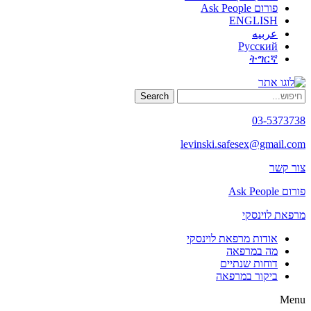
פורום Ask People
ENGLISH
عربيه
Русский
ትግርኛ
Search
03-5373738
levinski.safesex@gmail.com
צור קשר
פורום Ask People
מרפאת לוינסקי
אודות מרפאת לוינסקי
מה במרפאה
דוחות שנתיים
ביקור במרפאה
Menu