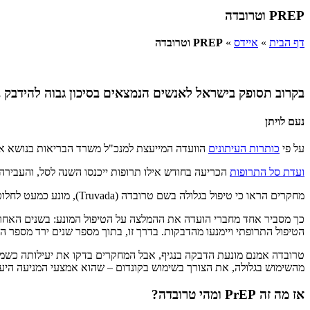
PREP וטרובדה
דף הבית
»
איידס
»
PREP וטרובדה
בקרוב תסופק בישראל לאנשים הנמצאים בסיכון גבוה להידבק ב-HIV תרופה המקטינה את הסיכון. עד כמה יעילה התרופה במניעת הדב
נעם לויתן
על פי
כותרות העיתונים
הוועדה המייעצת למנכ"ל משרד הבריאות בנושא א
ועדת סל התרופות
הכריעה בחודש אילו תרופות ייכנסו השנה לסל, והעבירה
מחקרים הראו כי טיפול בגלולה בשם טרובדה (Truvada),
מונע כמעט לחלוטין הדבקה ב
הטיפול התרופתי ויימנעו מהדבקות. בדרך זו, בתוך מספר שנים ירד מספר ה
טרובדה אמנם מונעת הדבקה בנגיף, אבל המחקרים בדקו את יעילותה כ
מהשימוש בגלולה, את הצורך בשימוש בקונדום – שהוא אמצעי המניעה היע
אז מה זה PrEP ומהי טרובדה?