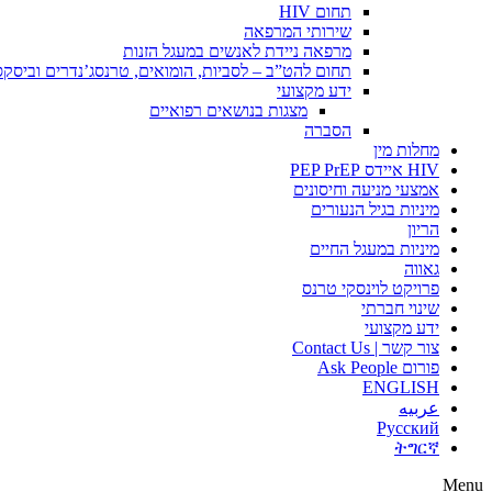
תחום HIV
שירותי המרפאה
מרפאה ניידת לאנשים במעגל הזנות
תחום להט”ב – לסביות, הומואים, טרנסג’נדרים וביסק
ידע מקצועי
מצגות בנושאים רפואיים
הסברה
מחלות מין
HIV איידס PEP PrEP
אמצעי מניעה וחיסונים
מיניות בגיל הנעורים
הריון
מיניות במעגל החיים
גאווה
פרויקט לוינסקי טרנס
שינוי חברתי
ידע מקצועי
צור קשר | Contact Us
פורום Ask People
ENGLISH
عربيه
Русский
ትግርኛ
Menu