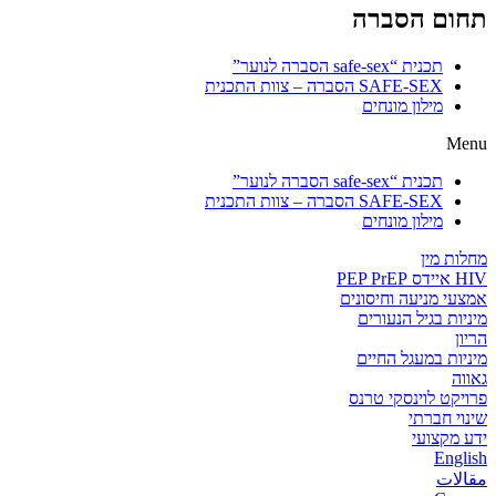
תחום הסברה
תכנית “safe-sex הסברה לנוער”
SAFE-SEX הסברה – צוות התכנית
מילון מונחים
Menu
תכנית “safe-sex הסברה לנוער”
SAFE-SEX הסברה – צוות התכנית
מילון מונחים
מחלות מין
HIV איידס PEP PrEP
אמצעי מניעה וחיסונים
מיניות בגיל הנעורים
הריון
מיניות במעגל החיים
גאווה
פרויקט לוינסקי טרנס
שינוי חברתי
ידע מקצועי
English
مقالات