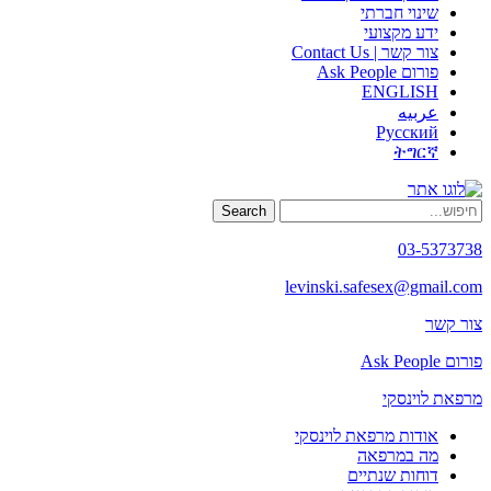
שינוי חברתי
ידע מקצועי
צור קשר | Contact Us
פורום Ask People
ENGLISH
عربيه
Русский
ትግርኛ
Search
03-5373738
levinski.safesex@gmail.com
צור קשר
פורום Ask People
מרפאת לוינסקי
אודות מרפאת לוינסקי
מה במרפאה
דוחות שנתיים