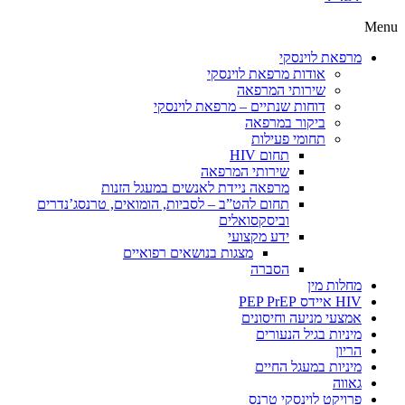
Menu
מרפאת לוינסקי
אודות מרפאת לוינסקי
שירותי המרפאה
דוחות שנתיים – מרפאת לוינסקי
ביקור במרפאה
תחומי פעילות
תחום HIV
שירותי המרפאה
מרפאה ניידת לאנשים במעגל הזנות
תחום להט”ב – לסביות, הומואים, טרנסג’נדרים
וביסקסואלים
ידע מקצועי
מצגות בנושאים רפואיים
הסברה
מחלות מין
HIV איידס PEP PrEP
אמצעי מניעה וחיסונים
מיניות בגיל הנעורים
הריון
מיניות במעגל החיים
גאווה
פרויקט לוינסקי טרנס