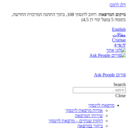
דלג לתוכן
מיקום המרפאה
: רחוב לוינסקי 108, בתוך התחנה המרכזית החדשה,
בקומה 5 (מעל קווי דן 4,5)
English
مقالات
Статьи
ትግርኛ
פורום Ask People
Search
Close
מרפאת לוינסקי
אודות מרפאת לוינסקי
שירותי המרפאה
דוחות שנתיים – מרפאת לוינסקי
ביקור במרפאה