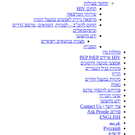
תחומי פעילות
תחום HIV
שירותי המרפאה
מרפאה ניידת לאנשים במעגל הזנות
תחום להט”ב – לסביות, הומואים, טרנסג’נדרים
וביסקסואלים
ידע מקצועי
מצגות בנושאים רפואיים
הסברה
מחלות מין
HIV איידס PEP PrEP
אמצעי מניעה וחיסונים
מיניות בגיל הנעורים
הריון
מיניות במעגל החיים
גאווה
פרויקט לוינסקי טרנס
שינוי חברתי
ידע מקצועי
צור קשר | Contact Us
פורום Ask People
ENGLISH
عربيه
Русский
ትግርኛ