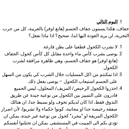
اليوم التالي
جفاف، هكذا يسمون جفاف الجسم (هانغ اوفر) بالعربية، كل من جرب
التجربة، لن يريد العودة اليها ابدا، صحيح؟ اذا ماذا نفعل؟
لا نشرب الكحول قطعيا على بطن فارغة.
يوصى بشرب كأس ماء واحدة مقابل كل كأس كحول، الجفاف
(هانغ اوفر) هو جفاف الجسم، وهي ظاهرة مرافقة لشرب
الكحول.
اذا تمكنتم من اكل المسليات خلال الشرب كي يكون من السهل
على الجسم استيعاب الكحول – يوصى بفعل ذلك.
احذروا الكحول الرخيص/ المزيف/ المحلول، ليس الجميع
قادرون على التمييز بين الكحول من نوعية جيدة عن طريق
التذوق فقط، اذا كان لديكم تخوف ولو بسيط جدا، ان هنالك
صفقة رخيصة جدا او مجانية، كونوا حكماء ولا تشربوا، لأن اضرار
الكحول المزيفة او "مجرد" كحول من نوعية غير جيدة، يمكن ان
تؤدي بكم الى المبيت في المستشفى. يمكن ان تحتلنوا أنفسكم