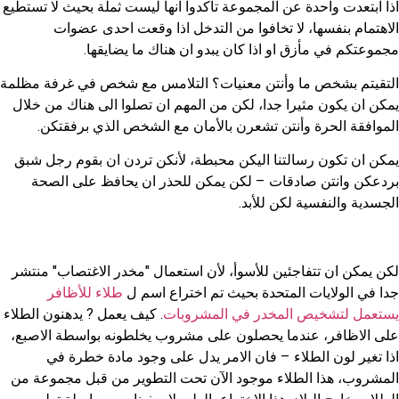
اذا ابتعدت واحدة عن المجموعة تأكدوا انها ليست ثملة بحيث لا تستطيع
الاهتمام بنفسها، لا تخافوا من التدخل اذا وقعت احدى عضوات
مجموعتكم في مأزق او اذا كان يبدو ان هناك ما يضايقها.
التقيتم بشخص ما وأنتن معنيات؟ التلامس مع شخص في غرفة مظلمة
يمكن ان يكون مثيرا جدا، لكن من المهم ان تصلوا الى هناك من خلال
الموافقة الحرة وأنتن تشعرن بالأمان مع الشخص الذي برفقتكن.
يمكن ان تكون رسالتنا اليكن محبطة، لأنكن تردن ان بقوم رجل شبق
بردعكن وانتن صادقات – لكن يمكن للحذر ان يحافظ على الصحة
الجسدية والنفسية لكن للأبد.
لكن يمكن ان تتفاجئين للأسوأ، لأن استعمال "مخدر الاغتصاب" منتشر
جدا في الولايات المتحدة بحيث تم اختراع اسم ل
طلاء للأظافر
يستعمل لتشخيص المخدر في المشروبات
. كيف يعمل ? يدهنون الطلاء
على الاظافر، عندما يحصلون على مشروب يخلطونه بواسطة الاصبع،
اذا تغير لون الطلاء – فان الامر يدل على وجود مادة خطرة في
المشروب، هذا الطلاء موجود الآن تحت التطوير من قبل مجموعة من