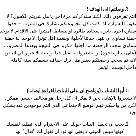
وصلتم الى الهدف
!
انتم تعرفون ذلك، لكننا سنذكركم مرة أخرى: هل شربتم الكحول؟ لا
تقودوا السيارة. اذا كانت كل مجموعتكم تشارك في الشرب – خذوا
سيارة اجرة، باص، سجادة طائرة او ببساطة امشوا على الاقدام. لا توجد
حفلة تساوي ان ننهي حياتنا لأجلها، وبنغمة اقل توترا، لا توجد اية حفلة
تساوي سحب الرخصة من اجلها، فكروا في النتيجة وبعدها المصروف
(على سيارة اجرة) لن تشعروا انه ثقيل جدا، وبيننا، الانجرار في الباص
لانه تم سحب رخصتكم يعتبر مثل ترك جفاف جسمكم سنة كاملة
داخل الجسم…اوتش'.
أيها الشباب
(
وواضح ان على البنات القراءة ايضا
…)
لا تشعروا بالإهانة، نحن لا نفكر ان كل رجل هو مخالف جنسي ممكن،
لكن من واجبكم فهم الوضع الاجتماعي الذي انتم موجودين فيه بشكل
جيد.
يجب ان تحصل البنات حولك على الاحترام الذي تطلبه لنفسك.
كونها تلبس الميني لا يعني انها تود ان تقول لك :"تعال" انها