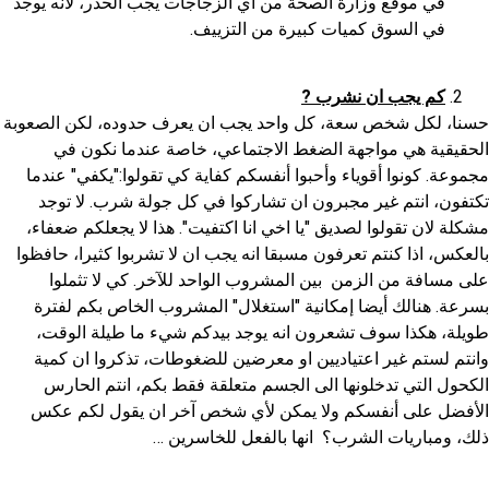
في موقع وزارة الصحة من أي الزجاجات يجب الحذر، لانه يوجد
في السوق كميات كبيرة من التزييف.
كم يجب ان نشرب
?
حسنا، لكل شخص سعة، كل واحد يجب ان يعرف حدوده، لكن الصعوبة
الحقيقية هي مواجهة الضغط الاجتماعي، خاصة عندما نكون في
مجموعة. كونوا أقوياء وأحبوا أنفسكم كفاية كي تقولوا:"يكفي" عندما
تكتفون، انتم غير مجبرون ان تشاركوا في كل جولة شرب. لا توجد
مشكلة لان تقولوا لصديق "يا اخي انا اكتفيت". هذا لا يجعلكم ضعفاء،
بالعكس، اذا كنتم تعرفون مسبقا انه يجب ان لا تشربوا كثيرا، حافظوا
على مسافة من الزمن بين المشروب الواحد للآخر. كي لا تثملوا
بسرعة. هنالك أيضا إمكانية "استغلال" المشروب الخاص بكم لفترة
طويلة، هكذا سوف تشعرون انه يوجد بيدكم شيء ما طيلة الوقت،
وانتم لستم غير اعتياديين او معرضين للضغوطات، تذكروا ان كمية
الكحول التي تدخلونها الى الجسم متعلقة فقط بكم، انتم الحارس
الأفضل على أنفسكم ولا يمكن لأي شخص آخر ان يقول لكم عكس
ذلك، ومباريات الشرب؟ انها بالفعل للخاسرين …