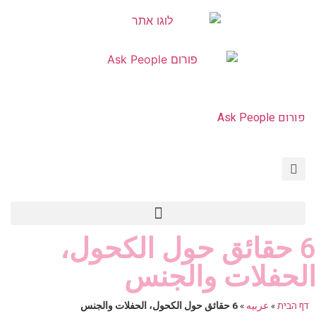
פורום Ask People
HIV איידס PEP PrEP
פורום Ask People
צור קשר | Contact Us
6 حقائق حول الكحول،
الحفلات والجنس
דף הבית
»
عربيه
»
6 حقائق حول الكحول، الحفلات والجنس