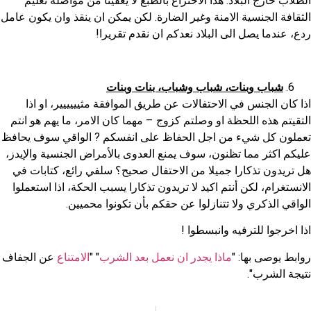
الطلاب خارج البلاد. هذا الاختراع بالطبع لا يعفينا من مواصلة تعليم
الثقافة الجنسية الامنة وغير الضارة. لكن يمكن ان ينقذ وان يكون عامل
ردع، عندما يصل الى البلاد نعدكم ان نقدم تقريرا!
شباب وبنات، شباب وشباب، بنات وبنات
اذا كان الجنس في الاحتفالات عن طريق الموافقة مثيييييير، او اذا
التقيتم هذه اللحظة او وصلتم كزوج – مهما كان الامر، ما يهم هو انتم
تعملون كل شيء من اجل الحفاظ على انفسكم ? الواقي سوف يحافظ
عليكم اكثر مما تظنون، سوف يمنع العدوى بالأمراض الجنسية والإيدز،
هل تريدون تذكارا جميلا من الاحتفال صحيح؟ سلفي رائع، كتابات في
الانستغرام، لكن أنتم اكيد لا تريدون تذكارا يسبب الحكة، اذا استعملوا
الواقي الذكري ولا تتنازلوا عن حقكم بأن تكونوا محميين.
اذا اخرجوا للترفيه وانبسطوا !
روابط يوصى بها: "
ماذا يجدر ان نعمل بعد الشرب
" "
الامتناع
عن الجفاف
نتيجة الشرب".