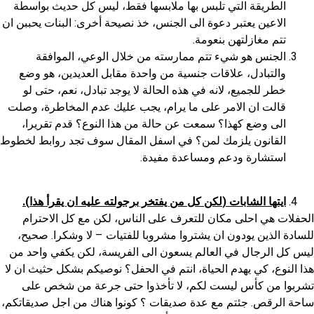
الطريقة التي تلبس بها ملابسها فقط، ليس كل حديث بواسطة
الاعين يعتبر دعوة الى الجنس، خذ نصيحة أخرى: البنات يحببن ان
تتم مغازلتهن بنعومة.
الجنس هو شيء تتم ممارسته من خلال الوعي، الموافقة
والتبادل، علاقات جنسية من واحدة مقابل العديدين، هو وضع
خطر للجميع، لانه في هذه الحالة لا يوجد تبادل، نعم، حتى لو
قالت ان الامر على ما يرام، يجب عليك عدم المخاطرة، وصلت
الى وضع كهذا؟ سمعت عن حالة من هذا النوع؟ قدم تقريرا،
القانون يلزمك لمن؟ في اسفل المقال سوف تجد روابط لخطوط
استشارة ودعم ومساعدة مفيدة.
ايتها الشابات
(
لكن كل من يفتخر برجولته عليه ان يقرأ هذا
).
الحفلات هي احلى مكان للتعرف على الناس، لكن مع كل الاحترام
للسادة الذين يودون ان يشتروا مشروبا للفتيات – لا وشكرا. صحيح،
ليس كل الرجال في العالم يسعون الى الفريسة، لكن يكفي واحد من
هذا النوع، كي يهدم الحياة، انتم في الحفل؟ نوصيكم بشكل حثيث ان لا
تشربوا من كأس ليست لكم، لا تأخذوا حتى جرعة من شخص على
ساحة الرقص. جئتم مع عدة صديقات ؟ كونوا هناك من اجل صديقاتكم،