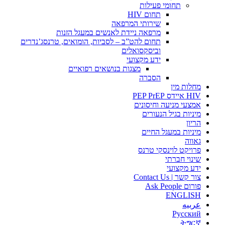
תחומי פעילות
תחום HIV
שירותי המרפאה
מרפאה ניידת לאנשים במעגל הזנות
תחום להט”ב – לסביות, הומואים, טרנסג’נדרים
וביסקסואלים
ידע מקצועי
מצגות בנושאים רפואיים
הסברה
מחלות מין
HIV איידס PEP PrEP
אמצעי מניעה וחיסונים
מיניות בגיל הנעורים
הריון
מיניות במעגל החיים
גאווה
פרויקט לוינסקי טרנס
שינוי חברתי
ידע מקצועי
צור קשר | Contact Us
פורום Ask People
ENGLISH
عربيه
Русский
ትግርኛ