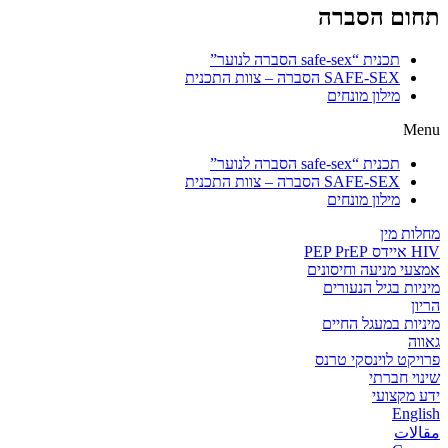
תחום הסברה
תכנית “safe-sex הסברה לנוער”
SAFE-SEX הסברה – צוות התכנית
מילון מונחים
Menu
תכנית “safe-sex הסברה לנוער”
SAFE-SEX הסברה – צוות התכנית
מילון מונחים
מחלות מין
HIV איידס PEP PrEP
אמצעי מניעה וחיסונים
מיניות בגיל הנעורים
הריון
מיניות במעגל החיים
גאווה
פרויקט לוינסקי טרנס
שינוי חברתי
ידע מקצועי
English
مقالات