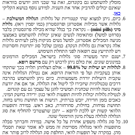
מומלץ להשתמש גם בקונדום, זאת עד שבני הזוג יודעים בוודאות
שאינם יכולים להדביק אחד את השניה. למידע נוסף בנושא הקליקי
כאן
.
כיום, ניתן למצוא שתי קטגוריות של גלולות:
הגלולה המשולבת
–
גלולות אשר מכילות אסטרוגן ופרוגסטרון (כמו יסמין ויאז).
גלולת
מיני (mini pills)
– נקראת כך בגלל שהיא מכילה פרוגסטרון בלבד
(סרוזט למשל) ומתאימה לנשים שאינן יכולות להשתמש באמצעי
מניעה המכילים אסטרוגן, למשל נשים מניקות (לכן לעיתים גלולות
אלה נקראות גם גלולות הנקה). כמובן שלכל סוג יתרונות וחסרונות
ויש להתייעץ עם רופא/ה לפני התחלת השימוש.
ישנם יותר מעשרה סוגי גלולות בישראל, המכילים הורמונים
במינונים שונים. את כולם ניתן לרכוש רק עם
מרשם רופא.
לגלולות יש יעילות של 99.8%
– אולם הצלחתן תלויה בכך שתקחי
אותן בעקביות ועל פי הוראות הרופא. אם נטילת הגלולות אינה
עקבית היעילות יורדת משמעותית. כיום ניתן להשתמש בהרבה
דרכים טכנולוגיות שיזכירו לך ליטול את הגלולה, אך אם את יודעת
שאת נוטה להיות שכחנית תמשיכי להגן על עצמך גם עם קונדום.
לנטילת גלולות יכולות להיות תופעות לוואי כגון: ירידה בחשק המיני,
כאבים בזמן חדירה, יובש בנרתיק, רגישות או תחושת גודש בחזה,
תחושת נפיחות, בחילות, סחרחורת, כאב ראש. במידה ותופעות
הלוואי קשות יש ללכת לרופא – יתכן שתצטרכי להחליף את סוג
הגלולה לגלולה בעלת מינון הורמונלי שונה.
כל סוג גלולה משפיע אחרת על כל אישה. במידה וחברתך סבלה
מתופעות לוואי מגלולה מסויימת זה ממש לא אומר שאת תסבלי
מהן. במקרה של תופעות לוואי, החלפת סוג הגלולה לרוב פותר את