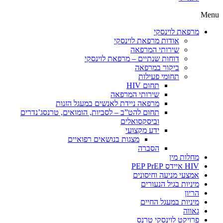
Menu
מרפאת לוינסקי
אודות מרפאת לוינסקי
שירותי המרפאה
דוחות שנתיים – מרפאת לוינסקי
ביקור במרפאה
תחומי פעילות
תחום HIV
שירותי המרפאה
מרפאה ניידת לאנשים במעגל הזנות
תחום להט”ב – לסביות, הומואים, טרנסג’נדרים
וביסקסואלים
ידע מקצועי
מצגות בנושאים רפואיים
הסברה
מחלות מין
HIV איידס PEP PrEP
אמצעי מניעה וחיסונים
מיניות בגיל הנעורים
הריון
מיניות במעגל החיים
גאווה
פרויקט לוינסקי טרנס