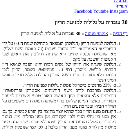
Статьи
ትግርኛ
Facebook
Youtube
Instagram
30 עובדות על גלולות למניעת הריון
דף הבית
»
אמצעי מניעה
»
30 עובדות על גלולות למניעת הריון
הגלולה למניעת הריון (הגלולה) הומצאה בתחילת שנות ה-60 על-ידי
הביוכימאי האמריקאי ד"ר גרגורי פינקוס (זה באמת השם שלו!).
מאז שהגלולה נכנסה לחיינו היא שינתה לחלוטין את האופן שבו
האנושות חושבת על סקס.
הגלולה שינתה את חייהן של נשים רבות והיא הפכה לנושא דיון
חברתי, פוליטי, מוסרי, דתי ו… פמיניסטי. כלומר, הדיון לגבי
הגלולות לא נסוב רק סביב נושא הפריון וההולדה אלא סביב החופש
המיני הנשי.
כ- 23% מהנשים בישראל נוטלות גלולות למניעת הריון.
הגלולה מורכבת לרוב משני הורמונים: אסטרוגן ופרוגסטרון.
הורמונים אלא נמצאים בגוף האישה באופן טבעי וקשורים למערך
הפוריות. כאשר המינון שלהם בגוף משתנה ועולה הם משפיעים על
תהליך הביוץ ובכך מונעים הריון.
הקונדום מונע הריון בכך שהוא יוצר מחיצה בין הזרע לביצית, כך גם
אין מגע בין נוזלי הגוף ולכן הקונדום מגן מפני מחלות מין. בניגוד
לקונדום, הגלולה מונעת את הביוץ עצמו ולא יוצרת שום הגנה מפני
מחלות מין (היא מגנה מפני הריון בלבד!). לכן למי שנוטלת גלולות