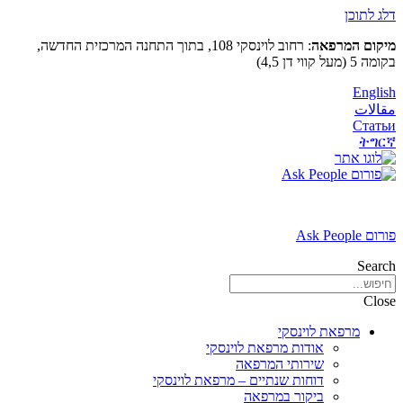
דלג לתוכן
מיקום המרפאה
: רחוב לוינסקי 108, בתוך התחנה המרכזית החדשה,
בקומה 5 (מעל קווי דן 4,5)
English
مقالات
Статьи
ትግርኛ
פורום Ask People
Search
Close
מרפאת לוינסקי
אודות מרפאת לוינסקי
שירותי המרפאה
דוחות שנתיים – מרפאת לוינסקי
ביקור במרפאה