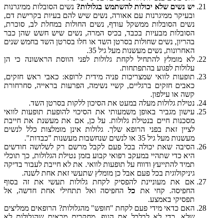
יש נשים שלא יכולות להשתמש בגלולות?
נשים הסובלות ממיגרנות
ובעיקר ממיגרנות עם אאורה, נשים שיש להם בעיות בקרישת דם,
נשים הסובלות ממשקל עודף, נשים החולות במחלת לב, סוכרת,
הסובלות מבעיות בכבד, בכיס המרה, נשים שיש חשש שהן כבר
בהריון, נשים שחולות בסרטן השד או חלו בסרטן השד בחמש שנים
האחרונות, נשים מעשנות מעל גיל 35.
לא מומלץ להתחיל לקחת גלולות לפני הווסת הראשונה כי הן
עלולות לפגוע בהתפתחות.
תופעות לוואי שמצריכות פניה מידית לרופא: כאבי ראש חזקים,
כאבים חזקים ברגליים, קשיי נשימה, הפרעות בראייה, סחרחורת
קשה או עילפון.
נטילת גלולות מעלה במעט את הסיכון ללקות בסרטן השד.
עישון מגביר באופן משמעותי את הסיכוי להופעת תופעות לוואי
מסכנות חיים בנטילת גלולות. על כן, אם את מעשנת את חייבת
לציין זאת בפני הרופא שלך. גלולות אינן מומלצות כלל לנשים
מעשנות מעל גיל 35 או לנשים שנחשבות מעשנות "כבדות".
הסיבה שאת יכולה בכל פעם לקבל מרשם רק לשלושה חודשים
היא כדי שתהיי במעקב רפואי קבוע בזמן נטילת הגלולות, כך תוכלי
תמיד להתייעץ ודווח על תופעות לוואי. את לא חייבת לעבור בדיקה
גיניקולוגית בכל פעם אבל כן מומלץ שתעשי זאת אחת לשנה.
אם את מעוניינת להפסיק לקחת גלולות תעשי את זה בסוף
החפיסה. קחי את
כל
החפיסה ואל תתחילי אחת חדשה, אל
תפסיקי באמצע.
האם כדאי מידי פעם לקחת "חופש" מהגלולות? הרופאים ממליצים
שלא, כדי לא לבלבל את הגוף. מחקרים מראים שהגלולות לא