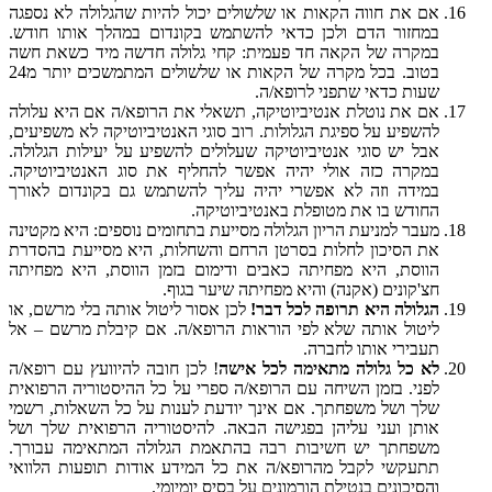
אם את חווה הקאות או שלשולים יכול להיות שהגלולה לא נספגה
במחזור הדם ולכן כדאי להשתמש בקונדום במהלך אותו חודש.
במקרה של הקאה חד פעמית: קחי גלולה חדשה מיד כשאת חשה
בטוב. בכל מקרה של הקאות או שלשולים המתמשכים יותר מ24
שעות כדאי שתפני לרופא/ה.
אם את נוטלת אנטיביוטיקה, תשאלי את הרופא/ה אם היא עלולה
להשפיע על ספיגת הגלולות. רוב סוגי האנטיביוטיקה לא משפיעים,
אבל יש סוגי אנטיביוטיקה שעלולים להשפיע על יעילות הגלולה.
במקרה כזה אולי יהיה אפשר להחליף את סוג האנטיביוטיקה.
במידה וזה לא אפשרי יהיה עליך להשתמש גם בקונדום לאורך
החודש בו את מטופלת באנטיביוטיקה.
מעבר למניעת הריון הגלולה מסייעת בתחומים נוספים: היא מקטינה
את הסיכון לחלות בסרטן הרחם והשחלות, היא מסייעת בהסדרת
הווסת, היא מפחיתה כאבים ודימום בזמן הווסת, היא מפחיתה
חצ'קונים (אקנה) והיא מפחיתה שיער בגוף.
הגלולה היא תרופה לכל דבר!
לכן אסור ליטול אותה בלי מרשם, או
ליטול אותה שלא לפי הוראות הרופא/ה. אם קיבלת מרשם –
אל
תעבירי אותו לחברה
.
לא כל גלולה מתאימה לכל אישה
! לכן חובה להיוועץ עם רופא/ה
לפני. בזמן השיחה עם הרופא/ה ספרי על כל ההיסטוריה הרפואית
שלך ושל משפחתך. אם אינך יודעת לענות על כל השאלות, רשמי
אותן ועני עליהן בפגישה הבאה. להיסטוריה הרפואית שלך ושל
משפחתך יש חשיבות רבה בהתאמת הגלולה המתאימה עבורך.
תתעקשי לקבל מהרופא/ה את כל המידע אודות תופעות הלוואי
והסיכונים בנטילת הורמונים על בסיס יומיומי.