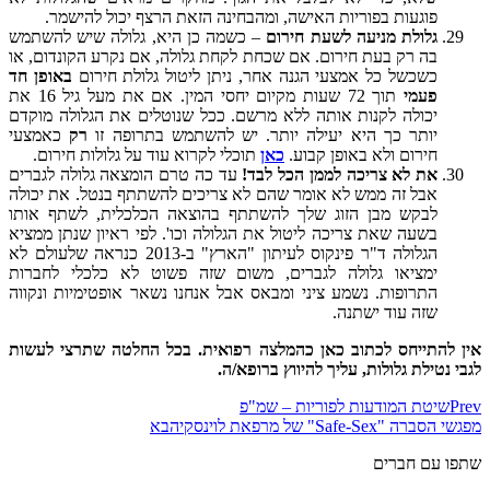
פוגעות בפוריות האישה, ומהבחינה הזאת הרצף יכול להישמר.
גלולת מניעה לשעת חירום
–
כשמה כן היא, גלולה שיש להשתמש
בה רק בעת חירום. אם שכחת לקחת גלולה, אם נקרע הקונדום, או
כשכשל כל אמצעי הגנה אחר, ניתן ליטול גלולת חירום
באופן חד
פעמי
תוך 72 שעות מקיום יחסי המין. אם את מעל גיל 16 את
יכולה לקנות אותה ללא מרשם. ככל שנוטלים את הגלולה מוקדם
יותר כך היא יעילה יותר. יש להשתמש בתרופה זו
רק
כאמצעי
חירום ולא באופן קבוע.
כאן
תוכלי לקרוא עוד על גלולות חירום.
את לא צריכה לממן הכל לבד!
עד כה טרם הומצאה גלולה לגברים
אבל זה ממש לא אומר שהם לא צריכים להשתתף בנטל. את יכולה
לבקש מבן הזוג שלך להשתתף בהוצאה הכלכלית, לשתף אותו
בשעה שאת צריכה ליטול את הגלולה וכו'. לפי ראיון שנתן ממציא
הגלולה ד"ר פינקוס לעיתון "הארץ" ב-2013 כנראה שלעולם לא
ימציאו גלולה לגברים, משום שזה פשוט לא כלכלי לחברות
התרופות. נשמע ציני ומבאס אבל אנחנו נשאר אופטימיות ונקווה
שזה עוד ישתנה.
אין להתייחס לכתוב כאן כהמלצה רפואית. בכל החלטה שתרצי לעשות
לגבי נטילת גלולות, עליך להיווץ ברופא/ה.
Prev
שיטת המודעות לפוריות – שמ"פ
מפגשי הסברה "Safe-Sex" של מרפאת לוינסקי
הבא
שתפו עם חברים