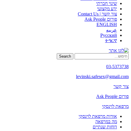
שינוי חברתי
ידע מקצועי
צור קשר | Contact Us
פורום Ask People
ENGLISH
عربيه
Русский
ትግርኛ
Search
03-5373738
levinski.safesex@gmail.com
צור קשר
פורום Ask People
מרפאת לוינסקי
אודות מרפאת לוינסקי
מה במרפאה
דוחות שנתיים