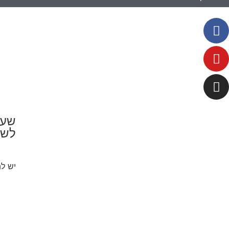
שעו
לשי
יש ל