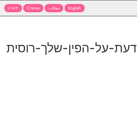
English
مقالات
Статьи
ትግርኛ
עת-על-הפין-שלך-רוסית