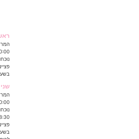
ראשו
0:00
נוכח
פציינ
בשעה: 0
שני
0:00
8:30
פציינ
בשעה