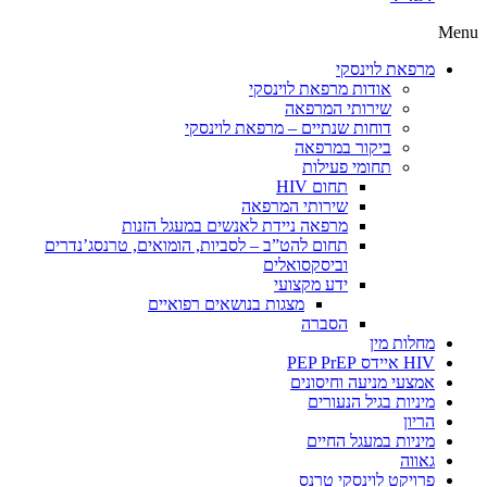
Menu
מרפאת לוינסקי
אודות מרפאת לוינסקי
שירותי המרפאה
דוחות שנתיים – מרפאת לוינסקי
ביקור במרפאה
תחומי פעילות
תחום HIV
שירותי המרפאה
מרפאה ניידת לאנשים במעגל הזנות
תחום להט”ב – לסביות, הומואים, טרנסג’נדרים
וביסקסואלים
ידע מקצועי
מצגות בנושאים רפואיים
הסברה
מחלות מין
HIV איידס PEP PrEP
אמצעי מניעה וחיסונים
מיניות בגיל הנעורים
הריון
מיניות במעגל החיים
גאווה
פרויקט לוינסקי טרנס