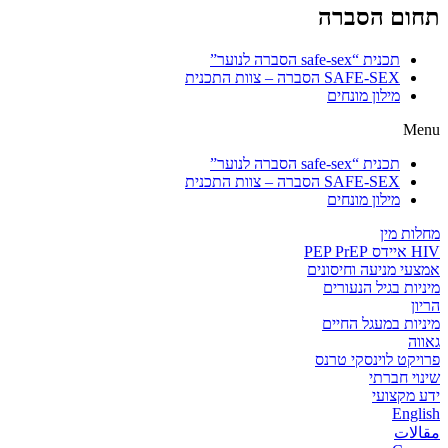
תחום הסברה
תכנית “safe-sex הסברה לנוער”
SAFE-SEX הסברה – צוות התכנית
מילון מונחים
Menu
תכנית “safe-sex הסברה לנוער”
SAFE-SEX הסברה – צוות התכנית
מילון מונחים
מחלות מין
HIV איידס PEP PrEP
אמצעי מניעה וחיסונים
מיניות בגיל הנעורים
הריון
מיניות במעגל החיים
גאווה
פרויקט לוינסקי טרנס
שינוי חברתי
ידע מקצועי
English
مقالات