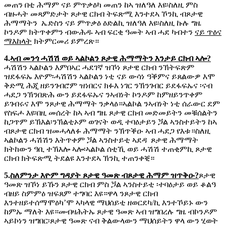
መጠን በቲ ሕማም ናይ ምጥቃዕካ መጠን ከኣ ዝለዓለ እዩ፡ስለዚ ምስ
ብዙሓት መጻምድታት ጾታዊ ርክብ ትፍጽሚ እንተደኣ ኾንኪ ብጾታዊ
ሕማማትን ኤድስን ናይ ምጥቃዕ ዕድልኪ ዝለዓለ እዩ፡ስለዚ ኩሉ ግዜ
ኮንዶም ክትጥቀምን ብውሕዱ ኣብ ፍርቂ ዓመት ኣብ ሓደ ካብተን
ናይ ጥዕና
ማእከላት
ክትምርመሪ ይምረጽ።
4.
ኣብ መንጎ ሓሽሽ ወይ ኣልኮልን ጾታዊ ሕማማትን እንታይ ርክብ ኣሎ?
ሓሽሽን ኣልኮልን እምበኣር ሓደገኛ ዝኾነ ጾታዊ ርክብ ንኽትፍጽም
ዝደፋፍኡ እዮም፡ሓሽሽን ኣልኮልን ነቲ ናይ ውሳነ ዓቕምና ይጸልውዎ እሞ
ቅድሚ ሕጂ ዘይንገብሮም ዝነበርና ክፉእ ነገር ንኽንገብር ይደፋፍኡና ፡ናብ
ሓደጋ ንኽንበጽሕ ውን ይደፋፍኡና ንኣብነት ኮንዶም ከምዘይንጥቀም
ይገብሩና እሞ ንጾታዊ ሕማማት ንቃላዕ።ኣልኮል ንኣብነት ነቲ ሰራውር ደም
የስፍሖ እዩ፡በዚ መሰረት ከኣ ኣብ ግዜ ጾታዊ ርክብ መድመይትን መቑሰልትን
ከጋጥም ይኽእል፡ንኽልቲኦም ወገናት ወዲ ተባዕታይን ጛል ኣንስተይትን ከኣ
ብጾታዊ ርክብ ዝመሓላለፉ ሕማማት ንኽጥቕዑ ኣብ ሓደጋ የእቱ።ስለዚ
ኣልኮልን ሓሽሽን እትጥቀም ጛል ኣንስተይቲ ኣደዳ ጾታዊ ሕማማት
ክትከውን ዓቢ ተኽእሎ ኣሎ፡ኣልኮል ሰቲኺ ወይ ሓሽሽ ተጠቂምኪ ጾታዊ
ርክብ ክትፍጽሚ ትደልዩ እንተደኣ ኽንኪ ተጠንቀቒ።
5.
ስለምንታ እዮም ግዳያት ጾታዊ ዓመጽ ብጾታዊ ሕማም ዝጥቅዑ?
ጾታዊ
ዓመጽ ዝኾነ ይኹን ጾታዊ ርክብ ምስ ጛል ኣንስተይቲ ፡ተባዕታይ ወይ ቆልዓ
ብዘይ ስምምዕ ዝፍጸም ተግባር እዩ።ዋላ ንጾታዊ ርክብ
እንተዘይተሰማሞዕካ’ሞ ኣካላዊ ማህሰይቲ ዘወርደካ/ኪ እንተኾይኑ ውን
ከምኡ ማለት እዩ።መብዛሕትኡ ጾታዊ ዓመጽ ኣብ ዝግበረሉ ግዜ ብኮንዶም
ኣይኮነን ዝግበር፡ጾታዊ ዓመጽ ናብ ቅልውላውን ማህሰይትን ዋላ ውን ሂወት