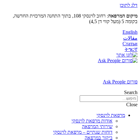
דלג לתוכן
מיקום המרפאה
: רחוב לוינסקי 108, בתוך התחנה המרכזית החדשה,
בקומה 5 (מעל קווי דן 4,5)
English
مقالات
Статьи
ትግርኛ
פורום Ask People
Search
Close
מרפאת לוינסקי
אודות מרפאת לוינסקי
שירותי המרפאה
דוחות שנתיים – מרפאת לוינסקי
ביקור במרפאה