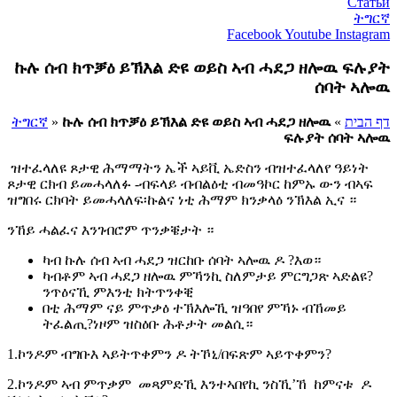
Статьи
ትግርኛ
Facebook
Youtube
Instagram
ኩሉ ሰብ ክጥቓዕ ይኽእል ድዩ ወይስ ኣብ ሓደጋ ዘሎዉ ፍሉያት
ሰባት ኣሎዉ
דף הבית
»
ኩሉ ሰብ ክጥቓዕ ይኽእል ድዩ ወይስ ኣብ ሓደጋ ዘሎዉ
»
ትግርኛ
ፍሉያት ሰባት ኣሎዉ
ዝተፈላለዩ ጾታዊ ሕማማትን ኤች ኣይቪ ኤድስን ብዝተፈላለየ ዓይነት
ጾታዊ ርክብ ይመሓላለፉ -ብፍላይ ብብልዕቲ ብመዓኮር ከምኡ ውን ብኣፍ
ዝግበሩ ርክባት ይመሓላለፍ፡ኩልና ነቲ ሕማም ክንቃላዕ ንኽእል ኢና ።
ንኸይ ሓልፈና እንገብሮም ጥንቃቔታት ።
ካብ ኩሉ ሰብ ኣብ ሓደጋ ዝርከቡ ሰባት ኣሎዉ ዶ ?እወ።
ካብቶም ኣብ ሓደጋ ዘሎዉ ምኻንኪ ስለምታይ ምርግጋጽ ኣድልዩ?
ንጥዕናኺ ምእንቲ ክትጥንቀቒ
በቲ ሕማም ናይ ምጥቃዕ ተኽእሎኺ ዝዓበየ ምኻኑ ብኸመይ
ትፈልጢ?ነዞም ዝስዕቡ ሕቶታት መልሲ።
1.ኮንዶም ብግቡእ ኣይትጥቀምን ዶ ትኾኒ/በፍጽም ኣይጥቀምን?
2.ኮንዶም ኣብ ምጥቃም መጻምድኺ እንተኣበየኪ ንስኺ’ኸ ከምናቱ ዶ