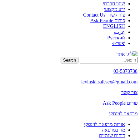
שינוי חברתי
ידע מקצועי
צור קשר | Contact Us
פורום Ask People
ENGLISH
عربيه
Русский
ትግርኛ
Search
03-5373738
levinski.safesex@gmail.com
צור קשר
פורום Ask People
מרפאת לוינסקי
אודות מרפאת לוינסקי
מה במרפאה
דוחות שנתיים