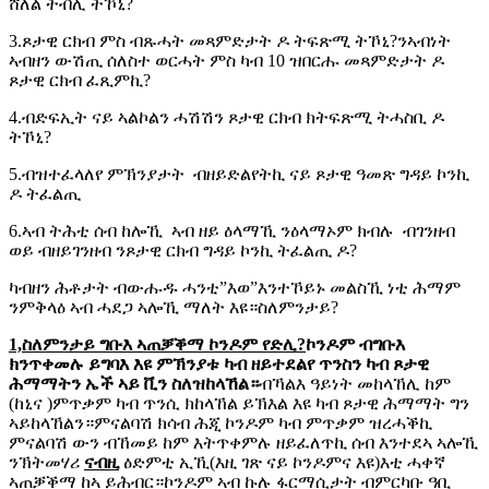
ሸለል ትብሊ ትኾኒ?
3.ጾታዊ ርክብ ምስ ብጹሓት መጻምድታት ዶ ትፍጽሚ ትኾኒ?ንኣብነት
ኣብዘን ውሽጢ ሰለስተ ወርሓት ምስ ካብ 10 ዝበርሑ መጻምድታት ዶ
ጾታዊ ርክብ ፈጺምኪ?
4.ብድፍኢት ናይ ኣልኮልን ሓሽሽን ጾታዊ ርክብ ክትፍጽሚ ትሓስቢ ዶ
ትኾኒ?
5.ብዝተፈላለየ ምኽንያታት ብዘይድልየትኪ ናይ ጾታዊ ዓመጽ ግዳይ ኮንኪ
ዶ ትፈልጢ
6.ኣብ ትሕቲ ሰብ ከሎኺ ኣብ ዘይ ዕላማኺ ንዕላማኦም ክብሉ ብገንዘብ
ወይ ብዘይገንዘብ ንጾታዊ ርክብ ግዳይ ኮንኪ ትፈልጢ ዶ?
ካብዘን ሕቶታት ብውሑዱ ሓንቲ”እወ”እንተኾይኑ መልስኺ ነቲ ሕማም
ንምቅላዕ ኣብ ሓደጋ ኣሎኺ ማለት እዩ።ስለምንታይ?
1,ስለምንታይ ግቡእ ኣጠቓቕማ ኮንዶም የድሊ?
ኮንዶም ብግቡእ
ክንጥቀመሉ ይግባእ እዩ ምኽንያቱ ካብ ዘይተደልየ ጥንስን ካብ ጾታዊ
ሕማማትን ኤች ኣይ ቪን ስለዝከላኸል።
ብኻልእ ዓይነት መከላኸሊ ከም
(ከኒና )ምጥቃም ካብ ጥንሲ ክከላኸል ይኽእል እዩ ካብ ጾታዊ ሕማማት ግን
ኣይከላኸልን።ምናልባሽ ክሳብ ሕጂ ኮንዶም ካብ ምጥቃም ዝረሓቕኪ
ምናልባሽ ውን ብኸመይ ከም እትጥቀምሉ ዘይፈለጥኪ ሰብ እንተደኣ ኣሎኺ
ንኽትመሃሪ
ናብዚ
ዕድምቲ ኢኺ(እዚ ገጽ ናይ ኮንዶምና እዩ)እቲ ሓቀኛ
ኣጠቓቕማ ከኣ ይሕብር።ኮንዶም ኣብ ኩሉ ፋርማሲታት ብምርካቡ ዓቢ