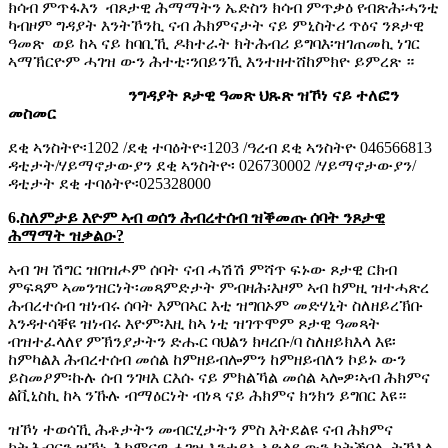
ክሳብ ምጥፋእን ብጾታዊ ሕማማትን ኤድስን ክሳብ ምጥቃዕ የብጽሕ፡ሓንቲ
ካብዞም ግዳያት እንትኾንኪ ናብ ሕክምናታት ናይ ምኒስትሪ ጥዕና ንጾታዊ
ዓመጽ ወይ ከኣ ናይ ከባቢኺ ዶክተራት ክትሕብሪ ይግባእ፡ዝገጠመኪ ነገር
ኣማኽርዮም ሓገዝ ውን ሕተቲ፡ንበይንኺ እንተዘተሸከምክዮ ይምረጽ ።
ንግዳያት ጾታዊ ዓመጽ ህጹጽ ዝኾነ ናይ ተለፎን
መስመር
ደቂ ኣንስትዮ፡1202 /ደቂ ተባዕትዮ፡1203 /ዓረብ ደቂ ኣንስትዮ 046566813
ዳቲታት/ሃይማኖታውያን ደቂ ኣንስትዮ፡ 026730002 /ሃይማኖታውያን/
ዳቲታት ደቂ ተባዕትዮ፡025328000
6.
ስለምታይ እዮም ኣብ ወሰን ሕብረተሰብ ዝቕመጡ ሰባት ንጾታዊ
ሕማማት ዝቃልዑ?
ኣብ ገዛ ሽግር ዝበዝሖም ሰባት ናብ ሓሽሽ ምሻጥ ፍኑው ጾታዊ ርክብ
ምፍጻም ኣመንዝርነት፡መጻምድታት ምብዛሕ፡እዞም ኣብ ከምዚ ዝተሓጽረ
ሕብረተሰብ ዝነብሩ ሰባት እምበኣር እቲ ዝግበኦም መድሃኒት ስለዘይረኽቡ
እንዳተሳቐዩ ዝነብሩ እዮም፡እዚ ከኣ ነቲ ዝገጥሞም ጾታዊ ዓመጻት
ብዝተፈላለየ ምኽንያታትን ድሑር ባህልን ክዛረቡ/ባ ስለዘይክእላ እዩ፡
ከምካልእ ሕብረተሰብ መሰል ከምዘይብሎምን ከምዘይብለን ኮይኑ ውን
ይስመዖም፡ኩሉ ሰብ ንገዛእ ርእሱ ናይ ምክልኻል መሰል ኣሎዎ፡ኣብ ሕክምና
ልቪኒስኪ ከኣ ንኹሉ ብማዕርነት ብነጻ ናይ ሕክምና ክንክን ይግበር እዩ።
ዝኾነ ተወሳኺ ሕቶታትን መብርሂታትን ምስ እትደልዩ ናብ ሕክምና
ክትሕብርን ዝኾነ ሕክምናዊ ሓገዝ እንተደኣ ኣድልዩ ውን ክትቕበሊ ትኽእሊ