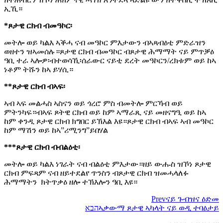
ኢኺ።
*ጾታዊ ርክብ ብመዓኮር፡
መትሎ ወይ ካልእ ኣቕሓ ናብ መዓኮር ምእታውን ብኣጻብዕቲ ምድራዝን
ወዘተን ዝኣመሰሉ።ጾታዊ ርክብ ብመዓኮር ብጾታዊ ሕማማት ናይ ምጥቓዕ
ዓቢ ተራ ኣሎዎ፡ብተወሳኺ፡ሰራውር ናይቲ ደረት መዓኮርን/ረክቱም ወይ ከኣ
ነቶም ትሹን ከኣ ይሃሲ።
**ጾታዊ ርክብ ብኣፍ፡
ኣብ ኣፍ መልሓስ ኣስናን ወይ ጎረሮ ምስ ብመትሎ ምርኻብ ወይ
ምትንካፍ።ብኣፍ ጾትዊ ርክብ ወይ ከም ኣማራጺ ናይ መዘናግዒ ወይ ከኣ
ከም ቀንዲ ጾታዊ ርክብ ክግበር ይኽእል እዩ።ጾታዊ ርክብ ብኣፍ ኣብ መዓኮር
ከም ማሽን ወይ ከኣ”ሪሚንግ”ይበሃል
***ጾታዊ ርክብ ብብልዕቲ፡
መትሎ ወይ ካልእ ነገራት ናብ ብልዕቲ ምእታው።ዘይ ውሑስ ዝኾነ ጾታዊ
ርክብ ምፍጻም ናብ ዘይተደልየ ጥንስን ብጾታዊ ርክብ ዝመሓላለፉ
ሕማማትን ክትጥቃዕ ዘሎ ተኽእሎን ዓቢ እዩ።
Prev
ናይ ጉብዝና ዕድመ
ኣቃውማ ጾታዊ ኣካላት ናይ ወዲ ተባዕታይ
הבא