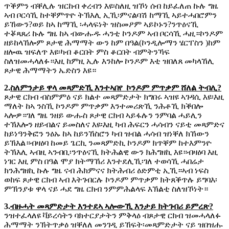
ጥቕምን ብቐሊሉ ዝርከብ ቀረብን እዩ፡ስለዚ ዝኾነ ሰብ ከይፈለጠ ኩሉ ግዜ
ኣብ ቦርሳኺ ከተቐምጥዮ ትኽእሊ ኢኺ፡ምናልባሽ ከማኺ ኣይተሓበሮምን
ይኸውን?ወይ ከኣ ከማኺ ፡ሓላፍነት ዝስመዖም ኣይኮኑን?ንጥዕናኺ
ተቖጻጸሪ ኩሉ ግዜ ከኣ ብውሑዱ ሓንቲ ኮንዶም ኣብ ቦርሳኺ ሓዚ።ኮንዶም
ዘይከላኸሎም ጾታዊ ሕማማት ውን ከም በዓል(ኮንዲሎማን ሄርፐስን )ከም
ዘሎዉ ዝፍለጥ እዩ፡ካብ ቆርበት ምስ ቆርበት ብምትንኻፍ
ስለዝመሓላለፉ።እዚ ከምዚ ኢሉ እንከሎ ኮንዶም እቲ ዝበለጸ መካላኸሊ
ጾታዊ ሕማማትን ኤድስን እዩ።
2.
ስለምንታይ ዋላ መጻምድኺ እንተኣበየ ኮንዶም ምጥቃም ሸለል ትብሊ?
ጾታዊ ርክብ ብስምምዕ ናይ ክልተ መጻምድታት ክግበሩ ኣዝዩ ኣገዳሲ እዩ፡እዚ
ማለት ከኣ ንስኺ ኮንዶም ምጥቃም እንተመሪጽኺ ንሕቶኺ ክቕበሎ
ኣሎዎ።ገለ ግዜ ንዘይ ውሑስ ጾታዊ ርክብ ኣይፋሉን ንምባል ሓይሊን
ተኽእሎን ዘይብልና ይመስለና እዩ፡እዚ ካብ ሕፍርን ሓሳብን ናይቲ መጻምድና
ከይነዓንቅፎን ንዕኡ ከኣ ከይንኸስሮን ካብ ዝብል ሓሳብ ዝነቐለ ክኸውን
ይኽእል።ብዛዕባ ከመይ ጌርኪ ንመጻምድኪ ኮንዶም ክጥቐም ከተእምንዮ
ትኽእሊ ኣብዚ ኣንብቢ፡ንጥዕናኺ ክትሕልዊ ውን ክሕግዘኪ እዩ።ብዛዕባ እዚ
ነገር እዚ ምስ በዓል ሞያ ክትማኸሪ እንተደሊኺ፡ገለ ተወሳኺ ሓበሬታ
ክንሕግዘኪ ኩሉ ግዜ ናብ ሕክምናና ክትሕብሪ ዕድምቲ ኢኺ።ኣብ ነፍስ
ወከፍ ጾታዊ ርክብ ኣብ እትገብርሉ ኮንዶም ምጥቃም ክትጸቕጥሉ ይግባእ፡
ምኽንያቱ ዋላ ናይ ሓደ ግዜ ርክብ ንምምሕልላፍ እኽልቲ ስለዝኾነት።
3.
ብዙሓት መጻምድታት እንተደኣ ኣሎውኺ እንታይ ክትገብሪ ይምረጽ?
ንዝተፈላለዩ ቫይረሳትን ባክተርያታትን ምቅላዕ ብጾታዊ ርክብ ዝመሓላለፉ
ሕማማት ንኽትጥቃዕ ዝቐለለ መንገዲ ይኸፍት፡መጻምድታት ናይ ዝበዝሑ