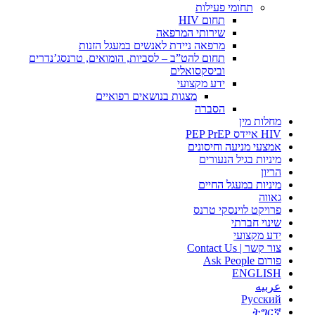
תחומי פעילות
תחום HIV
שירותי המרפאה
מרפאה ניידת לאנשים במעגל הזנות
תחום להט”ב – לסביות, הומואים, טרנסג’נדרים
וביסקסואלים
ידע מקצועי
מצגות בנושאים רפואיים
הסברה
מחלות מין
HIV איידס PEP PrEP
אמצעי מניעה וחיסונים
מיניות בגיל הנעורים
הריון
מיניות במעגל החיים
גאווה
פרויקט לוינסקי טרנס
שינוי חברתי
ידע מקצועי
צור קשר | Contact Us
פורום Ask People
ENGLISH
عربيه
Русский
ትግርኛ