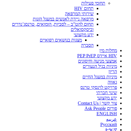
תחומי פעילות
תחום HIV
שירותי המרפאה
מרפאה ניידת לאנשים במעגל הזנות
תחום להט”ב – לסביות, הומואים, טרנסג’נדרים
וביסקסואלים
ידע מקצועי
מצגות בנושאים רפואיים
הסברה
מחלות מין
HIV איידס PEP PrEP
אמצעי מניעה וחיסונים
מיניות בגיל הנעורים
הריון
מיניות במעגל החיים
גאווה
פרויקט לוינסקי טרנס
שינוי חברתי
ידע מקצועי
צור קשר | Contact Us
פורום Ask People
ENGLISH
عربيه
Русский
ትግርኛ