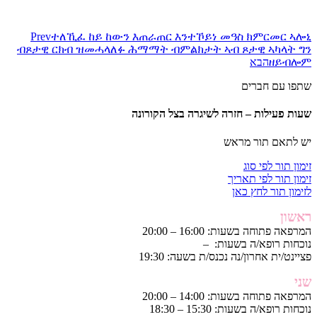
Prev
ተለኺፈ ከይ ከውን እጠራጠር እንተኾይነ መዓስ ክምርመር ኣሎኒ
ብጾታዊ ርክብ ዝመሓላለፉ ሕማማት ብምልክታት ኣብ ጾታዊ ኣካላት ግን
ዘይብሎም
הבא
שתפו עם חברים
שעות פעילות – חזרה לשיגרה בצל הקורונה
יש לתאם תור מראש
זימון תור לפי סוג
זימון תור לפי תאריך
לזימון תור לחץ כאן
ראשון
המרפאה פתוחה בשעות: 16:00 – 20:00
נוכחות רופא/ה בשעות: –
פציינט/ית אחרון/נה נכנס/ת בשעה: 19:30
שני
המרפאה פתוחה בשעות: 14:00 – 20:00
נוכחות רופא/ה בשעות: 15:30 – 18:30