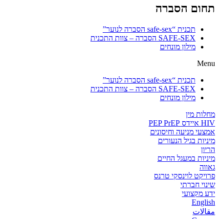
תחום הסברה
תכנית “safe-sex הסברה לנוער”
SAFE-SEX הסברה – צוות התכנית
מילון מונחים
Menu
תכנית “safe-sex הסברה לנוער”
SAFE-SEX הסברה – צוות התכנית
מילון מונחים
מחלות מין
HIV איידס PEP PrEP
אמצעי מניעה וחיסונים
מיניות בגיל הנעורים
הריון
מיניות במעגל החיים
גאווה
פרויקט לוינסקי טרנס
שינוי חברתי
ידע מקצועי
English
مقالات