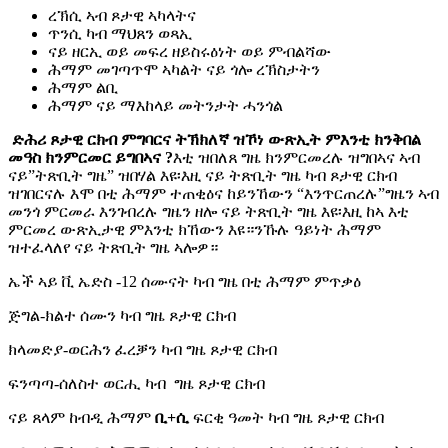
ረኽሲ ኣብ ጾታዊ ኣካላትና
ጥንሲ ካብ ማህጸን ወጻኢ
ናይ ዘርኢ ወይ መፍረ ዘይስሩዕነት ወይ ምብልሻው
ሕማም መገጣጥሞ ኣካልት ናይ ጎሎ ረኽስታትን
ሕማም ልቢ
ሕማም ናይ ማእከላይ መትንታት ሓንጎል
ድሕሪ ጾታዊ ርክብ ምግባርና ትኽክለኛ ዝኾነ ውጽኢት ምእንቲ ክንቅበል
መዓስ ክንምርመር ይግበኣና ?
እቲ ዝበለጸ ግዜ ክንምርመረሉ ዝግበኣና ኣብ
ናይ”ትጽቢት ግዜ” ዝበሃል እዩ፡እዚ ናይ ትጽቢት ግዜ ካብ ጾታዊ ርክብ
ዝገበርናሉ እሞ በቲ ሕማም ተጠቂዕና ከይንኸውን “እንጥርጠረሉ”ግዜን ኣብ
መንጎ ምርመራ እንገብረሉ ግዜን ዘሎ ናይ ትጽቢት ግዜ እዩ፡እዚ ከኣ እቲ
ምርመረ ውጽኢታዊ ምእንቲ ክኸውን እዩ።ንኹሉ ዓይነት ሕማም
ዝተፈላለየ ናይ ትጽቢት ግዜ ኣሎዎ።
ኤች ኣይ ቪ ኤድስ -12 ሰሙናት ካብ ግዜ በቲ ሕማም ምጥቃዕ
ጅግል-ክልተ ሰሙን ካብ ግዜ ጾታዊ ርክብ
ክላመድያ-ወርሕን ፈረቓን ካብ ግዜ ጾታዊ ርክብ
ፍንጣጣ-ሰለስተ ወርሒ ካብ ግዜ ጾታዊ ርክብ
ናይ ጸላም ከብዲ ሕማም
ቢ+ሲ
ፍርቂ ዓመት ካብ ግዜ ጾታዊ ርክብ