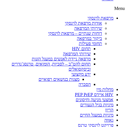
Menu
מרפאת לוינסקי
אודות מרפאת לוינסקי
שירותי המרפאה
דוחות שנתיים – מרפאת לוינסקי
ביקור במרפאה
תחומי פעילות
תחום HIV
שירותי המרפאה
מרפאה ניידת לאנשים במעגל הזנות
תחום להט”ב – לסביות, הומואים, טרנסג’נדרים
וביסקסואלים
ידע מקצועי
מצגות בנושאים רפואיים
הסברה
מחלות מין
HIV איידס PEP PrEP
אמצעי מניעה וחיסונים
מיניות בגיל הנעורים
הריון
מיניות במעגל החיים
גאווה
פרויקט לוינסקי טרנס