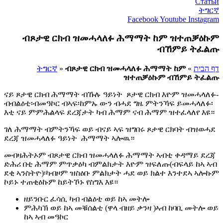
Статьи
ትግርኛ
Facebook
Youtube
Instagram
ብጾታዊ ርክብ ዝመሓላለፉ ሕማማት ከም ዝተጠቓዕኩም
ብኸምይ ትፈልጡ
דף הבית
»
ብጾታዊ ርክብ ዝመሓላለፉ ሕማማት ከም
»
ትግርኛ
ዝተጠቓዕኩም ብኸምይ ትፈልጡ
ናይ ጾታዊ ርክብ ሕማማት ብኹሉ ዓይነት ጾታዊ ርክብ እዮም ዝመሓላለፉ-
ብብልዕቲ፡ብመዓኮር ብኣፍ፡ከምኡ ውን ብሓደ ግዜ ምትንኻፍ ይመሓላለፉ፡
እቲ ናይ ምምሕልላፍ ደረጃታት ካብ ሕማም ናብ ሕማም ዝተፈላለየ እዩ።
ገለ ሕማማት ብምትንኻፍ ወይ ብናይ ኣፍ ዝግበሩ ጾታዊ ርክባት ብዝወሓደ
ደረጃ ዝመሓላለፉ ዓይነት ሕማማት ኣሎዉ።
መብዛሕትኦም ብጾታዊ ርክብ ዝመሓላለፉ ሕማማት ኣብቲ ቀዳማይ ደረጃ
ድሕሪ በቲ ሕማም ምጥቃዕካ ብምልክታት እዮም ዝፍለጡ(ብፍላይ ከኣ ኣብ
ደቂ ኣንስትዮ)፡ካብዞም ዝስዕቡ ምልክታት ሓደ ወይ ክልተ እንተደኣ ኣሎኩም
ኮይኑ ተጠቂዕኩም ከይትኾኑ የስግእ እዩ።
ዘይንቡር ፈሳሲ ካብ ብልዕቲ ወይ ከኣ መትሎ
ምሕካኽ ወይ ከኣ መቑሰልቲ (ዋላ ብዘይ ቃንዛ )ኣብ ከባቢ መትሎ ወይ
ከኣ ኣብ መዓኮር