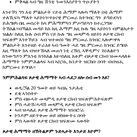
ምቅጻል ኣብ ግዜ ሽንቲ ንመንእሰያትን ጥዑያትን
እንተኾነ ግን እቲ ምልክታት ናይቲ ሕማም ኣሎካ ማለት በቲ ሕማም
ተለኺፍካ ማለት ኣይኮነን፡ጥዕናዊ ምርመራ ክትገብር ግን ይግድደካን
ይሕግዘካ በዚ መሰረት ከኣ ምሕማምካን ምጦዓይካን ከተረጋግጽ
ትኽእል።ብኻልእ መዳይ ከእ እዚ ሕማም እዚ ኩሉ ግዜ ኣይኮነን ብምልክታት
ዝልለ፡ ስለዚ ኩሉ ሰብ ምስ ናይ ኩሉ ግዜ መጻምዱ ዘይኮነ ጾታዊ ርክብ
ዝፍጽም እንተኾይኑ ኣብ ዝተወሰነ ግዜ ምርመራ ክገብር ኣሎዎ፡ዋላ
ምልክታት እንተዘይ ተራእዩ ኣብ ዓመት ሓደ ግዜ ምርመራ ክገብር ይግበኦ
እዚ ማለት ከኣ ብዝተኽኣለ መጠን ነቲ ረኽሲ ኣቐዲምና ከነለልዮን
ከንውግዶን ምእንቲ ክንክእል እዩ።ስለዚ እቶም ብጾታዊ ርክብ ዝመሓላለፉ
ሕማማት ንምምሕልላፍ ኣብ ኣስጋኢ ኩነታት ዝርከቡ ሰባት ብብዝሒ
ክምርመሩ ይግባእ።
ንምምሕልላፍ ጾታዊ ሕማማት ኣብ ሓደጋ ዘሎ ሰብ መን እዩ?
ወዲ/ጛል 20 ዓመት ወይ ካብኡ ንታሕቲ
ደቂ ኣንስትዮ
ምስ ብዙሓት መጻምዲ ጾታዊ ርክብ ዝፍጽም/እትፍጽም
ምስ ሓድሽ/ሓዳሽ መጻምዲ ጾታዊ ርክብ ዝፍጽም
ኣብ ዝሓለፈ ጾታዊ ሕማማት ዝነበሮ/ራ
ኮንዶም ዘይጥቀሙ ወይ ዘየዘውትሩ ሰባት
ምስ ኣወዳት ጾታዊ ርክብ ዝፍጽሙ ኣወዳት
ጾታዊ ሕማማት ዘኸትልዎም ጉድኣታት እንታይ እዮም?