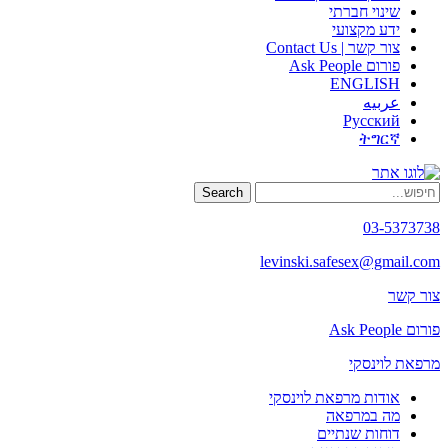
שינוי חברתי
ידע מקצועי
צור קשר | Contact Us
פורום Ask People
ENGLISH
عربيه
Русский
ትግርኛ
Search
03-5373738
levinski.safesex@gmail.com
צור קשר
פורום Ask People
מרפאת לוינסקי
אודות מרפאת לוינסקי
מה במרפאה
דוחות שנתיים