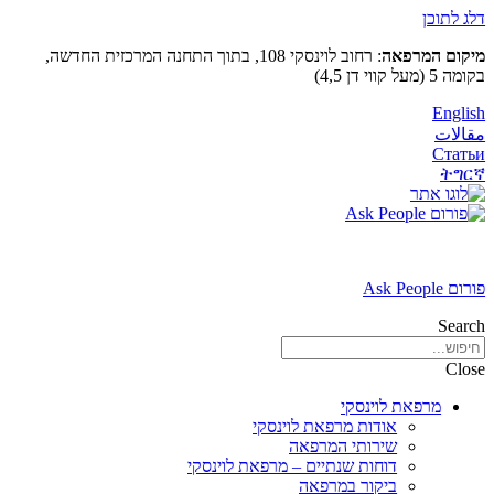
דלג לתוכן
מיקום המרפאה
: רחוב לוינסקי 108, בתוך התחנה המרכזית החדשה,
בקומה 5 (מעל קווי דן 4,5)
English
مقالات
Статьи
ትግርኛ
פורום Ask People
Search
Close
מרפאת לוינסקי
אודות מרפאת לוינסקי
שירותי המרפאה
דוחות שנתיים – מרפאת לוינסקי
ביקור במרפאה