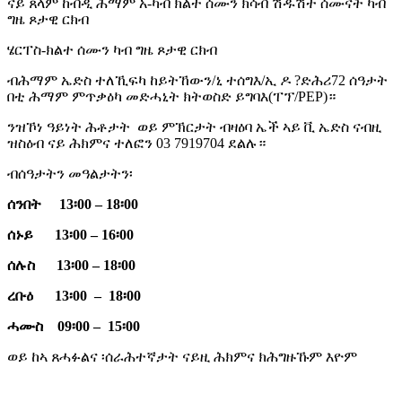
ናይ ጸላም ከብዲ ሕማም አ-ካብ ክልተ ሰሙን ክሳብ ሽዱሽተ ሰሙናት ካብ
ግዜ ጾታዊ ርክብ
ሄርፐስ-ክልተ ሰሙን ካብ ግዜ ጾታዊ ርክብ
ብሕማም ኤድስ ተለኺፍካ ከይትኸውን/ኒ ተሰግእ/ኢ ዶ ?ድሕሪ72 ሰዓታት
በቲ ሕማም ምጥቃዕካ መድሓኒት ክትወስድ ይግባእ(ፐፕ/PEP)።
ንዝኾነ ዓይነት ሕቶታት ወይ ምኽርታት ብዛዕባ ኤች ኣይ ቪ ኤድስ ናብዚ
ዝስዕብ ናይ ሕክምና ተለፎን 03 7919704 ደልሉ።
ብሰዓታትን መዓልታትን፡
ሰንበት 13፡00 – 18፡00
ሰኑይ 13፡00 – 16፡00
ሰሉስ 13፡00 – 18፡00
ረቡዕ 13፡00 – 18፡00
ሓሙስ 09፡00 – 15፡00
ወይ ከኣ ጸሓፉልና ፡ሰራሕተኛታት ናይዚ ሕክምና ክሕግዙኹም እዮም