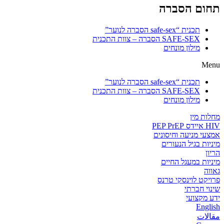
תחום הסברה
תכנית “safe-sex הסברה לנוער”
SAFE-SEX הסברה – צוות התכנית
מילון מונחים
Menu
תכנית “safe-sex הסברה לנוער”
SAFE-SEX הסברה – צוות התכנית
מילון מונחים
מחלות מין
HIV איידס PEP PrEP
אמצעי מניעה וחיסונים
מיניות בגיל הנעורים
הריון
מיניות במעגל החיים
גאווה
פרויקט לוינסקי טרנס
שינוי חברתי
ידע מקצועי
English
مقالات