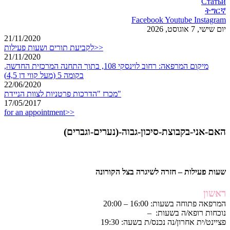
Статьи
ትግርኛ
Facebook
Youtube
Instagram
יום שישי, 7 אוגוסט, 2026
21/11/2020
לקביעת תורים ושעות פעילות>>
21/11/2020
מיקום המרפאה: רחוב לוינסקי 108, בתוך התחנה המרכזית החדשה,
בקומה 5 (מעל קווי דן 4,5)
22/06/2020
מכרז "הדרכות פרטניות לצוות הניידת"
17/05/2017
for an appointment>>
האם-אני-בקבוצת-סיכון-גבוה-(נערים-וגברים)
שעות פעילות – חזרה לשיגרה בצל הקורונה
ראשון
המרפאה פתוחה בשעות: 16:00 – 20:00
נוכחות רופא/ה בשעות: –
פציינט/ית אחרון/נה נכנס/ת בשעה: 19:30