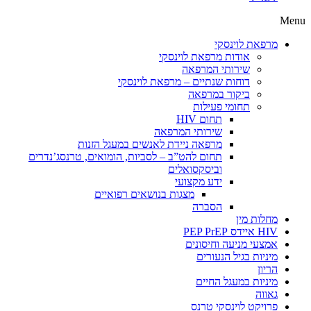
Menu
מרפאת לוינסקי
אודות מרפאת לוינסקי
שירותי המרפאה
דוחות שנתיים – מרפאת לוינסקי
ביקור במרפאה
תחומי פעילות
תחום HIV
שירותי המרפאה
מרפאה ניידת לאנשים במעגל הזנות
תחום להט”ב – לסביות, הומואים, טרנסג’נדרים
וביסקסואלים
ידע מקצועי
מצגות בנושאים רפואיים
הסברה
מחלות מין
HIV איידס PEP PrEP
אמצעי מניעה וחיסונים
מיניות בגיל הנעורים
הריון
מיניות במעגל החיים
גאווה
פרויקט לוינסקי טרנס