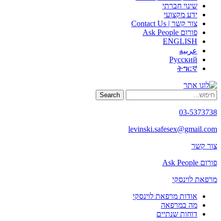
שינוי חברתי
ידע מקצועי
צור קשר | Contact Us
פורום Ask People
ENGLISH
عربيه
Русский
ትግርኛ
Search
03-5373738
levinski.safesex@gmail.com
צור קשר
פורום Ask People
מרפאת לוינסקי
אודות מרפאת לוינסקי
מה במרפאה
דוחות שנתיים