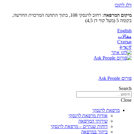
דלג לתוכן
מיקום המרפאה
: רחוב לוינסקי 108, בתוך התחנה המרכזית החדשה,
בקומה 5 (מעל קווי דן 4,5)
English
مقالات
Статьи
ትግርኛ
פורום Ask People
Search
Close
מרפאת לוינסקי
אודות מרפאת לוינסקי
שירותי המרפאה
דוחות שנתיים – מרפאת לוינסקי
ביקור במרפאה