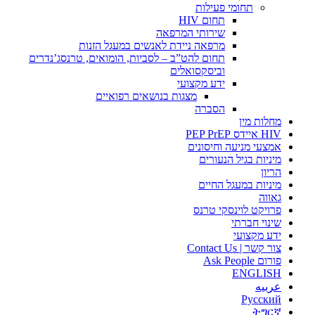
תחומי פעילות
תחום HIV
שירותי המרפאה
מרפאה ניידת לאנשים במעגל הזנות
תחום להט”ב – לסביות, הומואים, טרנסג’נדרים
וביסקסואלים
ידע מקצועי
מצגות בנושאים רפואיים
הסברה
מחלות מין
HIV איידס PEP PrEP
אמצעי מניעה וחיסונים
מיניות בגיל הנעורים
הריון
מיניות במעגל החיים
גאווה
פרויקט לוינסקי טרנס
שינוי חברתי
ידע מקצועי
צור קשר | Contact Us
פורום Ask People
ENGLISH
عربيه
Русский
ትግርኛ