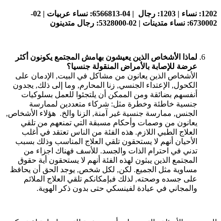
1202:
نساء
| 1203:
رجال
| 04-6566813:
نساء عربيات
| 02-
6730002:
نساء متدينات
| 02-5328000:
رجال متدينون
لماذا الأشخاص الذين يعيشون بهامش المجتمع يكونون أكثر
عرضة للإصابة بالأمراض المنقولة جنسيا؟
الأشخاص الذين يعانون من مشاكل في البيت, الإدمان على
الكحول, الإعتداء الجنسي, زنا المحارم, وما إلى ذلك, يجدون
أنفسهم بضائقة ومن الممكن أن يلتجئوا للعمل بسلوكيات
جنسية خاطئة وخطرة مثل: شركاء متعددين لممارسة
الجنس, ممارسة جنسية غير آمنة, الزنا والخ. هؤلاء الأشخاص,
يعانون من وصمات وأحكام مسبقة التي تمنعهم من تلقي
العلاج الطبي اللازم. هذه الفئة من الناس تعتقد في أغلب
الأحيان أنهم لا يستحقون تلقي العلاج المناسب وذلك بسبب
تدني في احترام الذات والجسد. للأسف فهناك اجزاء من
المجتمع الذين يبثون لهذه الفئة أنهم لا يستحقون أية حقوق
مساوية مثل الجميع. لكن, لكل شخص, يوجد الحق أن يحافظ
على جسده وصحته, لذلك فبإمكانكم تلقي العلاج الملائم
والمجاني في عيادة لفينسكي حتى بدون ذكر الهوية.