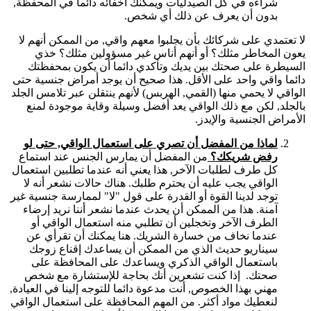
شراءه في كل الصيدليات ويمكنك اخفائه دائما في المحفظة,
بدون أن يعرف عن ذلك أي شخص.
لا تعتمدي على شركائك بأن يجلبوا معهم واقي, من الممكن أنهم لا
يعون المخاطر مثلك؟ أو أنهم أناس غير مسؤولين مثلك؟ خذي
السيطرة على صحتك بين يديك وتأكدي دائما أن يكون بمحفظتك
دائما واقي واحد على الأقل. هذا صحيح أن يوجد أمراض جنسية حتى
الواقي لا يحمي منها (القمي, الهربس) لأنهم ينتقلن عبر تلامس الجلد
بالجلد, لكن مع ذلك الواقي يعد أفضل وسيلة وقاية موجودة لمنع
الأمراض الجنسية والإيدز.
لماذا من المفضل أن تصري على استعمال الواقي, حتى لو
رفض شريكك؟
من المفضل أن يمارس الجنس عند استماع
كل طرف لطلبات الآخر, هذا يعني أنه عندما تطلبين استعمال
الواقي يجب عليه أن يحترم طلبك. هناك حالات نشعر أنه لا
توجد لدينا القوة أو القدرة على قول "لا" لممارسة جنسية غير
آمنة. هذا من الممكن أن يحدث عندما نشعر أننا نريد إرضاء
الطرف الآخر وتخجلين أن تطلبي منه استعمال الواقي أو
عندما نخاف من خسارة الشريك. هنا يمكنك أن تقرأي عن
سيناريو حديث الذي من الممكن أن يساعدك إقناع زوجك
باستعمال الواقي الذكري ويساعدك على المحافظة على
صحتك. إذا كنت تشعرين أنك بحاجة للإستشارة مع شخص
مهني بهذا الخصوص, أنت مدعوة دائما للتوجه إلينا في العيادة,
لنعطيك مواد أكثر. من المهم المحافظة على استعمال الواقي