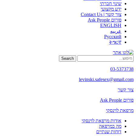
שינוי חברתי
ידע מקצועי
צור קשר | Contact Us
פורום Ask People
ENGLISH
عربيه
Русский
ትግርኛ
Search
03-5373738
levinski.safesex@gmail.com
צור קשר
פורום Ask People
מרפאת לוינסקי
אודות מרפאת לוינסקי
מה במרפאה
דוחות שנתיים