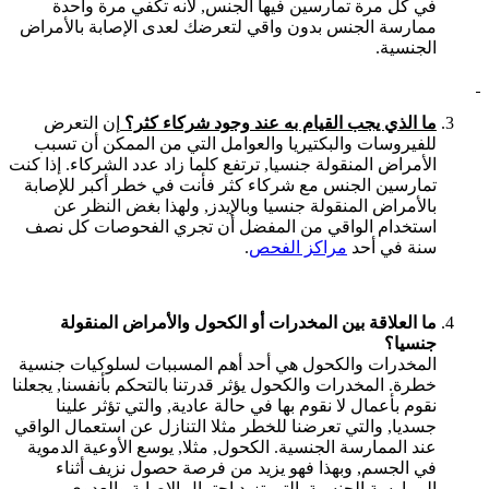
في كل مرة تمارسين فيها الجنس, لأنه تكفي مرة واحدة
ممارسة الجنس بدون واقي لتعرضك لعدى الإصابة بالأمراض
الجنسية.
ما الذي يجب القيام به عند وجود شركاء كثر؟
إن التعرض
للفيروسات والبكتيريا والعوامل التي من الممكن أن تسبب
الأمراض المنقولة جنسيا, ترتفع كلما زاد عدد الشركاء. إذا كنت
تمارسين الجنس مع شركاء كثر فأنت في خطر أكبر للإصابة
بالأمراض المنقولة جنسيا وبالإيدز, ولهذا بغض النظر عن
استخدام الواقي من المفضل أن تجري الفحوصات كل نصف
سنة في أحد
مراكز الفحص
.
ما العلاقة بين المخدرات أو الكحول
والأمراض المنقولة
جنسيا؟
المخدرات والكحول هي أحد أهم المسببات لسلوكيات جنسية
خطرة. المخدرات والكحول يؤثر قدرتنا بالتحكم بأنفسنا, يجعلنا
نقوم بأعمال لا نقوم بها في حالة عادية, والتي تؤثر علينا
جسديا, والتي تعرضنا للخطر مثلا التنازل عن استعمال الواقي
عند الممارسة الجنسية. الكحول, مثلا, يوسع الأوعية الدموية
في الجسم, وبهذا فهو يزيد من فرصة حصول نزيف أثناء
الممارسة الجنسية, التي تزيد احتمال الإصابة والعدوى