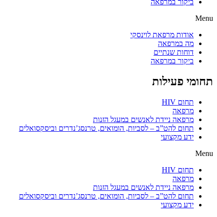
ביקור במרפאה
Menu
אודות מרפאת לוינסקי
מה במרפאה
דוחות שנתיים
ביקור במרפאה
תחומי פעילות
תחום HIV
מרפאה
מרפאה ניידת לאנשים במעגל הזנות
תחום להט”ב – לסביות, הומואים, טרנסג’נדרים וביסקסואלים
ידע מקצועי
Menu
תחום HIV
מרפאה
מרפאה ניידת לאנשים במעגל הזנות
תחום להט”ב – לסביות, הומואים, טרנסג’נדרים וביסקסואלים
ידע מקצועי