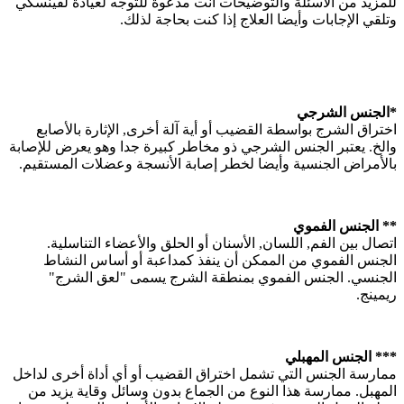
للمزيد من الأسئلة والتوضيحات أنت مدعوة للتوجه لعيادة لفينسكي
وتلقي الإجابات وأيضا العلاج إذا كنت بحاجة لذلك.
*
الجنس الشرجي
اختراق الشرج بواسطة القضيب أو أية آلة أخرى, الإثارة بالأصابع
والخ. يعتبر الجنس الشرجي ذو مخاطر كبيرة جدا وهو يعرض للإصابة
بالأمراض الجنسية وأيضا لخطر إصابة الأنسجة وعضلات المستقيم.
**
الجنس الفموي
اتصال بين الفم, اللسان, الأسنان أو الحلق والأعضاء التناسلية.
الجنس الفموي من الممكن أن ينفذ كمداعبة أو أساس النشاط
الجنسي. الجنس الفموي بمنطقة الشرج يسمى "لعق الشرج"
ريمينج.
***
الجنس المهبلي
ممارسة الجنس التي تشمل اختراق القضيب أو أي أداة أخرى لداخل
المهبل. ممارسة هذا النوع من الجماع بدون وسائل وقاية يزيد من