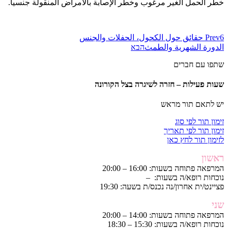
خطر الحمل الغير مرغوب وخطر الإصابة بالأمراض المنقولة جنسيا.
6 حقائق حول الكحول، الحفلات والجنس
Prev
الدورة الشهرية والطمث
הבא
שתפו עם חברים
שעות פעילות – חזרה לשיגרה בצל הקורונה
יש לתאם תור מראש
זימון תור לפי סוג
זימון תור לפי תאריך
לזימון תור לחץ כאן
ראשון
המרפאה פתוחה בשעות: 16:00 – 20:00
נוכחות רופא/ה בשעות: –
פציינט/ית אחרון/נה נכנס/ת בשעה: 19:30
שני
המרפאה פתוחה בשעות: 14:00 – 20:00
נוכחות רופא/ה בשעות: 15:30 – 18:30