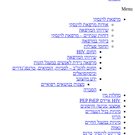
Menu
מרפאת לוינסקי
אודות מרפאת לוינסקי
שירותי המרפאה
דוחות שנתיים – מרפאת לוינסקי
ביקור במרפאה
תחומי פעילות
תחום HIV
שירותי המרפאה
מרפאה ניידת לאנשים במעגל הזנות
תחום להט”ב – לסביות, הומואים, טרנסג’נדרים
וביסקסואלים
ידע מקצועי
מצגות בנושאים רפואיים
הסברה
מחלות מין
HIV איידס PEP PrEP
אמצעי מניעה וחיסונים
מיניות בגיל הנעורים
הריון
מיניות במעגל החיים
גאווה
פרויקט לוינסקי טרנס