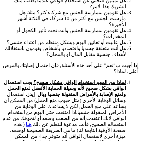
هل تميلين للتخلي عن استخدام الواقي عندما يطلب منك
الشريك هذا الامر?
هل تقومين بممارسة الجنس مع شركاء كثر؟ مثلا: هل
مارست الجنس مع أكثر من 10 شركاء في الثلاثة أشهر
الأخيرة؟
هل تقومين بممارسة الجنس وأنت تحت تأثير الكحول أو
المخدرات؟
هل عانيت أو تعانين اليوم وبشكل منتظم من اعتداء جنسي؟
هل أنت متعلقة جسديا واقتصاديا بأشخاص يقومون باستغلالك
لأهداف جنسية مقابل المال أو بالمجان؟
إذا أجبت ب"نعم" على أحد هذه الأسئلة, فإن احتمال إصابتك بالمرض
أعلى. لماذا؟
لماذا من المهم استخدام الواقي بشكل صحيح؟
يجب استعمال
الواقي بشكل صحيح لأنه وسيلة الحماية الأفضل لمنع الحمل
ولمنع الإصابة بالأمراض المنقولة جنسيا وبال- إيدز.
استعمال
وسائل الوقاية الأخرى (مثل حبوب منع الحمل) من الممكن أن
يساعد على منع الحمل, لكن لا يساعدك على الوقاية من
الأمراض المنقولة جنسيا.اذا امتنعت حتى اليوم من استخدام
الواقي لانك اعتقدت أنه من الصعب وضعه أو لتخوفك من عدم
استعماله الصحيح, فأنت مدعوة للتعلم عن ذلك
هنا
( هذه
صفحة الأوقية التابعة لنا) ما هي الطريقة الصحيحة لوضعه.
ميزة أخرى لاستعمال الواقي أنه متوفر جدا- من الممكن