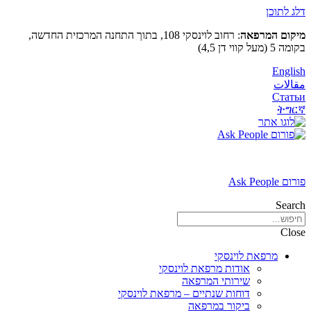
דלג לתוכן
מיקום המרפאה
: רחוב לוינסקי 108, בתוך התחנה המרכזית החדשה,
בקומה 5 (מעל קווי דן 4,5)
English
مقالات
Статьи
ትግርኛ
פורום Ask People
Search
Close
מרפאת לוינסקי
אודות מרפאת לוינסקי
שירותי המרפאה
דוחות שנתיים – מרפאת לוינסקי
ביקור במרפאה