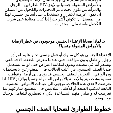
بالأمراض المنقولة جنسيا وبالإيدز-HIV للطرفين – الرجل
والمرأة. من تكون تحت تأثير المخدرات والكحول من الممكن
أن تكون عرضة للابتزاز والاستغلال, على أساس جنسي. لهذا
من المفضل أن تكوني أكثر حذرا إذا كنت معتادة على شرب
الكحول واستعمال المخدرات.
لماذا ضحايا الإعتداء الجنسي موجودون في خطر الإصابة
بالأمراض المنقولة جنسيا؟
الإعتداء الجنسي هو كل سلوك أو فعل جنسي تجبر عليه امرأة,
رجل, أو طفل بدون موافقة. حتى عندما نتعرض للضغط الاجتماعي
ونشعر أننا في مصيدة وبدون امكانية اعتراض حتى لو لم يستعمل
ضدنا العنف الجسدي. في أغلب الحالات فان المعتدي/ين لا يستعمل/
ون الواقي. التعرض للعنف الجنسي قد يؤدي إلى أزمة, وعواقب
نفسية وشخصية, وللإصابة بالأمراض المنقولة جنسيا وبالإيدزHIV. اذا
تعرضت لاحدى هذه الحالات, توجهي الى عيادات الأمراض الجنسية
التابعة لمكتب الصحة أو للأطباء الملائمين في المجتمع, شاركيهم بما
تعرضت له واطلبي منهم المساعدة, لكي لا تضطري للتعامل لوحدك
مع الوضع.
خطوط الطوارئ لضحايا العنف الجنسي