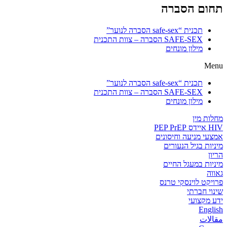
תחום הסברה
תכנית “safe-sex הסברה לנוער”
SAFE-SEX הסברה – צוות התכנית
מילון מונחים
Menu
תכנית “safe-sex הסברה לנוער”
SAFE-SEX הסברה – צוות התכנית
מילון מונחים
מחלות מין
HIV איידס PEP PrEP
אמצעי מניעה וחיסונים
מיניות בגיל הנעורים
הריון
מיניות במעגל החיים
גאווה
פרויקט לוינסקי טרנס
שינוי חברתי
ידע מקצועי
English
مقالات