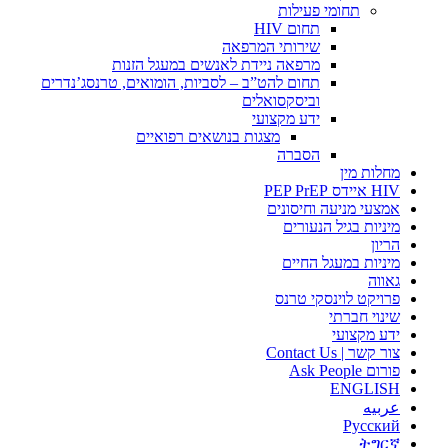
תחומי פעילות
תחום HIV
שירותי המרפאה
מרפאה ניידת לאנשים במעגל הזנות
תחום להט”ב – לסביות, הומואים, טרנסג’נדרים
וביסקסואלים
ידע מקצועי
מצגות בנושאים רפואיים
הסברה
מחלות מין
HIV איידס PEP PrEP
אמצעי מניעה וחיסונים
מיניות בגיל הנעורים
הריון
מיניות במעגל החיים
גאווה
פרויקט לוינסקי טרנס
שינוי חברתי
ידע מקצועי
צור קשר | Contact Us
פורום Ask People
ENGLISH
عربيه
Русский
ትግርኛ