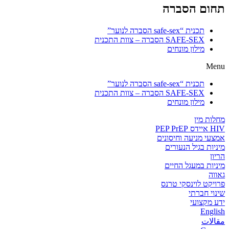
תחום הסברה
תכנית “safe-sex הסברה לנוער”
SAFE-SEX הסברה – צוות התכנית
מילון מונחים
Menu
תכנית “safe-sex הסברה לנוער”
SAFE-SEX הסברה – צוות התכנית
מילון מונחים
מחלות מין
HIV איידס PEP PrEP
אמצעי מניעה וחיסונים
מיניות בגיל הנעורים
הריון
מיניות במעגל החיים
גאווה
פרויקט לוינסקי טרנס
שינוי חברתי
ידע מקצועי
English
مقالات