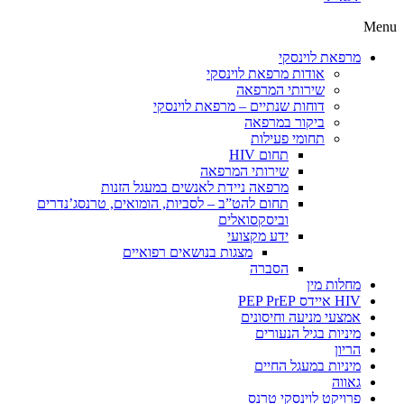
Menu
מרפאת לוינסקי
אודות מרפאת לוינסקי
שירותי המרפאה
דוחות שנתיים – מרפאת לוינסקי
ביקור במרפאה
תחומי פעילות
תחום HIV
שירותי המרפאה
מרפאה ניידת לאנשים במעגל הזנות
תחום להט”ב – לסביות, הומואים, טרנסג’נדרים
וביסקסואלים
ידע מקצועי
מצגות בנושאים רפואיים
הסברה
מחלות מין
HIV איידס PEP PrEP
אמצעי מניעה וחיסונים
מיניות בגיל הנעורים
הריון
מיניות במעגל החיים
גאווה
פרויקט לוינסקי טרנס