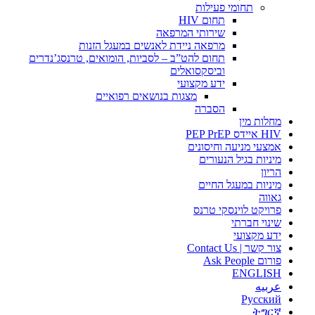
תחומי פעילות
תחום HIV
שירותי המרפאה
מרפאה ניידת לאנשים במעגל הזנות
תחום להט”ב – לסביות, הומואים, טרנסג’נדרים
וביסקסואלים
ידע מקצועי
מצגות בנושאים רפואיים
הסברה
מחלות מין
HIV איידס PEP PrEP
אמצעי מניעה וחיסונים
מיניות בגיל הנעורים
הריון
מיניות במעגל החיים
גאווה
פרויקט לוינסקי טרנס
שינוי חברתי
ידע מקצועי
צור קשר | Contact Us
פורום Ask People
ENGLISH
عربيه
Русский
ትግርኛ