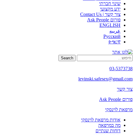
שינוי חברתי
ידע מקצועי
צור קשר | Contact Us
פורום Ask People
ENGLISH
عربيه
Русский
ትግርኛ
Search
03-5373738
levinski.safesex@gmail.com
צור קשר
פורום Ask People
מרפאת לוינסקי
אודות מרפאת לוינסקי
מה במרפאה
דוחות שנתיים