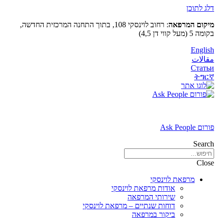
דלג לתוכן
מיקום המרפאה
: רחוב לוינסקי 108, בתוך התחנה המרכזית החדשה,
בקומה 5 (מעל קווי דן 4,5)
English
مقالات
Статьи
ትግርኛ
פורום Ask People
Search
Close
מרפאת לוינסקי
אודות מרפאת לוינסקי
שירותי המרפאה
דוחות שנתיים – מרפאת לוינסקי
ביקור במרפאה