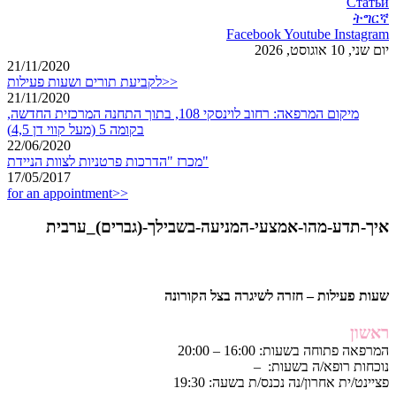
Статьи
ትግርኛ
Facebook
Youtube
Instagram
יום שני, 10 אוגוסט, 2026
21/11/2020
לקביעת תורים ושעות פעילות>>
21/11/2020
מיקום המרפאה: רחוב לוינסקי 108, בתוך התחנה המרכזית החדשה,
בקומה 5 (מעל קווי דן 4,5)
22/06/2020
מכרז "הדרכות פרטניות לצוות הניידת"
17/05/2017
for an appointment>>
איך-תדע-מהו-אמצעי-המניעה-בשבילך-(גברים)_ערבית
שעות פעילות – חזרה לשיגרה בצל הקורונה
ראשון
המרפאה פתוחה בשעות: 16:00 – 20:00
נוכחות רופא/ה בשעות: –
פציינט/ית אחרון/נה נכנס/ת בשעה: 19:30