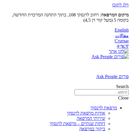
דלג לתוכן
מיקום המרפאה
: רחוב לוינסקי 108, בתוך התחנה המרכזית החדשה,
בקומה 5 (מעל קווי דן 4,5)
English
مقالات
Статьи
ትግርኛ
פורום Ask People
Search
Close
מרפאת לוינסקי
אודות מרפאת לוינסקי
שירותי המרפאה
דוחות שנתיים – מרפאת לוינסקי
ביקור במרפאה