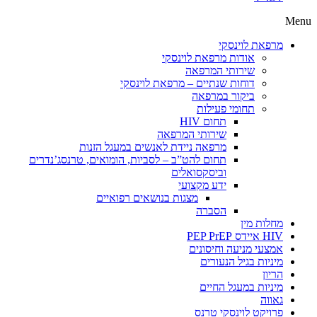
Menu
מרפאת לוינסקי
אודות מרפאת לוינסקי
שירותי המרפאה
דוחות שנתיים – מרפאת לוינסקי
ביקור במרפאה
תחומי פעילות
תחום HIV
שירותי המרפאה
מרפאה ניידת לאנשים במעגל הזנות
תחום להט”ב – לסביות, הומואים, טרנסג’נדרים
וביסקסואלים
ידע מקצועי
מצגות בנושאים רפואיים
הסברה
מחלות מין
HIV איידס PEP PrEP
אמצעי מניעה וחיסונים
מיניות בגיל הנעורים
הריון
מיניות במעגל החיים
גאווה
פרויקט לוינסקי טרנס