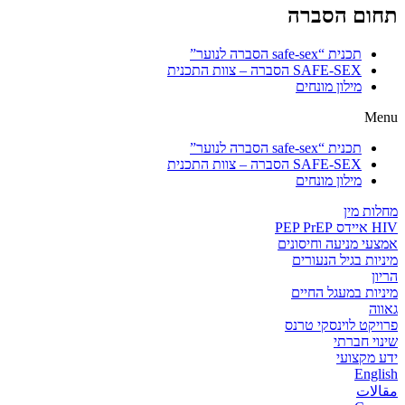
תחום הסברה
תכנית “safe-sex הסברה לנוער”
SAFE-SEX הסברה – צוות התכנית
מילון מונחים
Menu
תכנית “safe-sex הסברה לנוער”
SAFE-SEX הסברה – צוות התכנית
מילון מונחים
מחלות מין
HIV איידס PEP PrEP
אמצעי מניעה וחיסונים
מיניות בגיל הנעורים
הריון
מיניות במעגל החיים
גאווה
פרויקט לוינסקי טרנס
שינוי חברתי
ידע מקצועי
English
مقالات