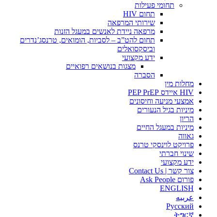
תחומי פעילות
תחום HIV
שירותי המרפאה
מרפאה ניידת לאנשים במעגל הזנות
תחום להט”ב – לסביות, הומואים, טרנסג’נדרים
וביסקסואלים
ידע מקצועי
מצגות בנושאים רפואיים
הסברה
מחלות מין
HIV איידס PEP PrEP
אמצעי מניעה וחיסונים
מיניות בגיל הנעורים
הריון
מיניות במעגל החיים
גאווה
פרויקט לוינסקי טרנס
שינוי חברתי
ידע מקצועי
צור קשר | Contact Us
פורום Ask People
ENGLISH
عربيه
Русский
ትግርኛ