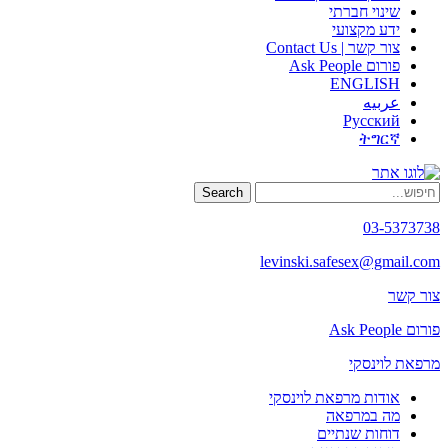
שינוי חברתי
ידע מקצועי
צור קשר | Contact Us
פורום Ask People
ENGLISH
عربيه
Русский
ትግርኛ
Search
03-5373738
levinski.safesex@gmail.com
צור קשר
פורום Ask People
מרפאת לוינסקי
אודות מרפאת לוינסקי
מה במרפאה
דוחות שנתיים