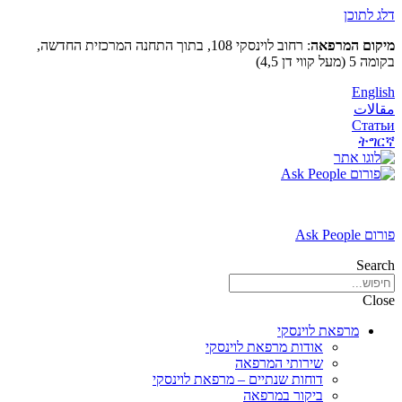
דלג לתוכן
מיקום המרפאה
: רחוב לוינסקי 108, בתוך התחנה המרכזית החדשה,
בקומה 5 (מעל קווי דן 4,5)
English
مقالات
Статьи
ትግርኛ
פורום Ask People
Search
Close
מרפאת לוינסקי
אודות מרפאת לוינסקי
שירותי המרפאה
דוחות שנתיים – מרפאת לוינסקי
ביקור במרפאה