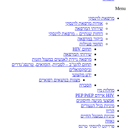
Menu
מרפאת לוינסקי
אודות מרפאת לוינסקי
שירותי המרפאה
דוחות שנתיים – מרפאת לוינסקי
ביקור במרפאה
תחומי פעילות
תחום HIV
שירותי המרפאה
מרפאה ניידת לאנשים במעגל הזנות
תחום להט”ב – לסביות, הומואים, טרנסג’נדרים
וביסקסואלים
ידע מקצועי
מצגות בנושאים רפואיים
הסברה
מחלות מין
HIV איידס PEP PrEP
אמצעי מניעה וחיסונים
מיניות בגיל הנעורים
הריון
מיניות במעגל החיים
גאווה
פרויקט לוינסקי טרנס