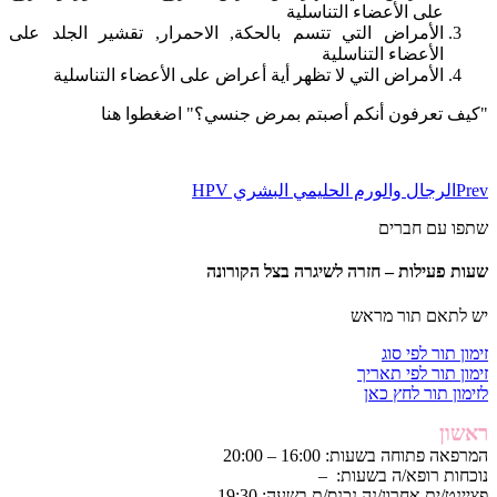
على الأعضاء التناسلية
الأمراض التي تتسم بالحكة, الاحمرار, تقشير الجلد على
الأعضاء التناسلية
الأمراض التي لا تظهر أية أعراض على الأعضاء التناسلية
"كيف تعرفون أنكم أصبتم بمرض جنسي؟" اضغطوا هنا
Prev
الرجال والورم الحليمي البشري HPV
שתפו עם חברים
שעות פעילות – חזרה לשיגרה בצל הקורונה
יש לתאם תור מראש
זימון תור לפי סוג
זימון תור לפי תאריך
לזימון תור לחץ כאן
ראשון
המרפאה פתוחה בשעות: 16:00 – 20:00
נוכחות רופא/ה בשעות: –
פציינט/ית אחרון/נה נכנס/ת בשעה: 19:30