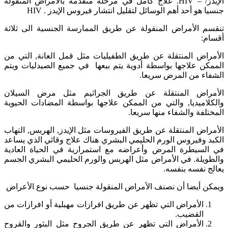
الإيدز/ – HIV. علاج كامل في مرحلة متقدمة بالأمراض المنقولة
جنسيا هو أحد أهم الوسائل لتقليل انتشار فيروس الإيدز . HIV
تنقسم الأمراض المنقولة عن طريق الممارسة الجنسية الى ثلاثة
أقسام:
الأمراض المنتقلة عن طريق الطفيليات مثل قمل العانة, التي من
الممكن علاجها بواسطة أدوية يتم بيعها في جميع الصيدليات ويتم
الشفاء من المرض سريعا.
الأمراض المنتقلة عن طريق الجراثيم مثل مرض السيلان
والكلاميديا, والتي من الممكن علاجها بواسطة المضادات الحيوية
المختلفة والشفاء منها سريعا.
الأمراض المنتقلة عن طريق الفيروسات مثل الإيدز, الهربس, التهاب
الكبد وفيروس الورم الحليمي البشري هناك علاج وقائي الذي يساعد
في السيطرة المرض وأعراضه مع استمرارية في الحياة العادية
والطويلة. في الأمراض مثل الهربس والورم الحليمي البشري الجسم
يعالج نفسه بنفسه.
ويمكن أيضا أن نصنف الأمراض المنقولة جنسيا حسب نوع الأعراض
الأمراض التي تظهر عن طريق افرازات مهبلية أو افرازات من
القضيب.
الأمراض التي تظهر عن طريق الجروح مثل البثور والقروح