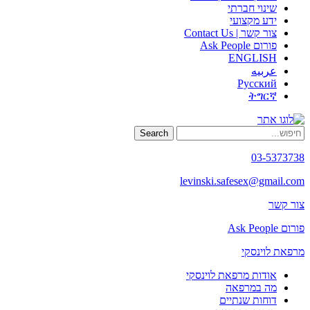
שינוי חברתי
ידע מקצועי
צור קשר | Contact Us
פורום Ask People
ENGLISH
عربيه
Русский
ትግርኛ
Search
03-5373738
levinski.safesex@gmail.com
צור קשר
פורום Ask People
מרפאת לוינסקי
אודות מרפאת לוינסקי
מה במרפאה
דוחות שנתיים