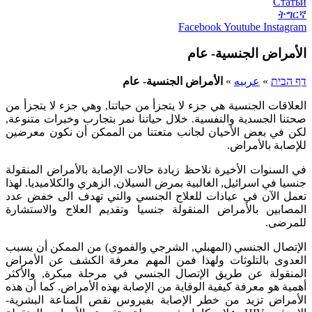
Статьи
ትግርኛ
Facebook
Youtube
Instagram
الأمراض الجنسية- عام
דף הבית
»
عربيه
»
الأمراض الجنسية- عام
العلاقات الجنسية هي جزء لا يتجزأ من حياتنا, وهي جزء لا يتجزأ من
صحتنا الجسدية والنفسية. خلال حياتنا نمر بتجارب وخبرات متنوعة,
لكن في بعض الأحيان لجانب متعتنا من الممكن أن نكون معرضين
للإصابة بالأمراض.
في السنوات الأخيرة نلاحظ زيادة حالات الإصابة بالأمراض المنقولة
جنسيا في اسرائيل, الغالبية بمرض السيلان, الزهري والكلاميديا. لهذا
تعمل الآن في عيادات للعلاج الجنسي والتي تهدف الى خفض عدد
المصابين بالأمراض المنقولة جنسيا وتقديم العلاج والاستشارة
للمرضى.
الإتصال الجنسي (المهبلي, الشرجي والفموي) من الممكن أن يسبب
العدوى بالتلوثات ولهذا فمن المهم معرفة الكشف عن الأمراض
المنقولة عن طريق الإتصال الجنسي في مرحلة مبكرة, والأكثر
أهمية هو معرفة كيفية الوقاية من الإصابة بهذه الأمراض. كما أن هذه
الأمراض تزيد من خطر الإصابة بفيروس نقص المناعة البشرية-