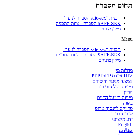
תחום הסברה
תכנית “safe-sex הסברה לנוער”
SAFE-SEX הסברה – צוות התכנית
מילון מונחים
Menu
תכנית “safe-sex הסברה לנוער”
SAFE-SEX הסברה – צוות התכנית
מילון מונחים
מחלות מין
HIV איידס PEP PrEP
אמצעי מניעה וחיסונים
מיניות בגיל הנעורים
הריון
מיניות במעגל החיים
גאווה
פרויקט לוינסקי טרנס
שינוי חברתי
ידע מקצועי
English
مقالات