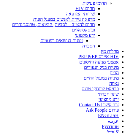
תחומי פעילות
תחום HIV
שירותי המרפאה
מרפאה ניידת לאנשים במעגל הזנות
תחום להט”ב – לסביות, הומואים, טרנסג’נדרים
וביסקסואלים
ידע מקצועי
מצגות בנושאים רפואיים
הסברה
מחלות מין
HIV איידס PEP PrEP
אמצעי מניעה וחיסונים
מיניות בגיל הנעורים
הריון
מיניות במעגל החיים
גאווה
פרויקט לוינסקי טרנס
שינוי חברתי
ידע מקצועי
צור קשר | Contact Us
פורום Ask People
ENGLISH
عربيه
Русский
ትግርኛ