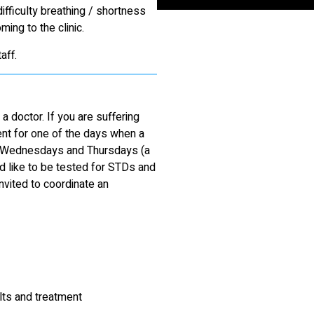
ifficulty breathing / shortness
ing to the clinic.
aff.
 doctor. If you are suffering
t for one of the days when a
y), Wednesdays and Thursdays (a
d like to be tested for STDs and
nvited to coordinate an
ts and treatment: