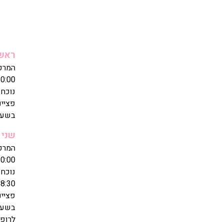
ראשו
0:00
נוכחו
פציינ
בשעה: 30
שני
0:00
8:30
פציינ
בשעה
לרופא/