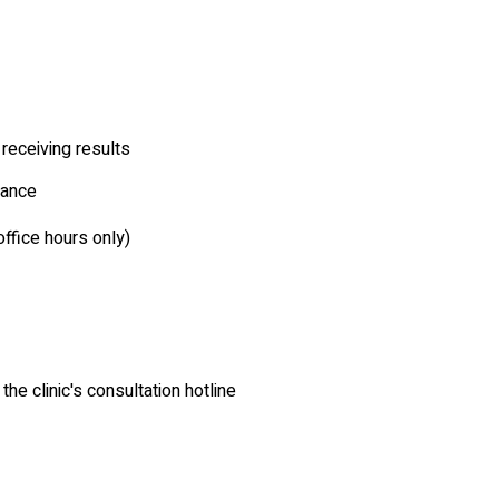
eceiving results.
ance.
office hours only)
e clinic's consultation hotline