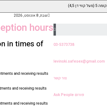
שבת, 8 אוגוסט, 2026
eption hours
n in times of
03-5373738
levinski.safesex@gmail.com
ntments and receiving results
צור קשר
tments and receiving results
פורום Ask People
ntments and receiving results