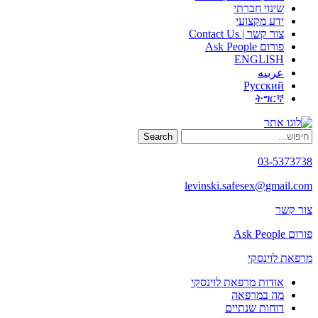
שינוי חברתי
ידע מקצועי
צור קשר | Contact Us
פורום Ask People
ENGLISH
عربيه
Русский
ትግርኛ
Search
03-5373738
levinski.safesex@gmail.com
צור קשר
פורום Ask People
מרפאת לוינסקי
אודות מרפאת לוינסקי
מה במרפאה
דוחות שנתיים