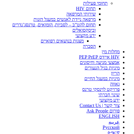
תחומי פעילות
תחום HIV
שירותי המרפאה
מרפאה ניידת לאנשים במעגל הזנות
תחום להט”ב – לסביות, הומואים, טרנסג’נדרים
וביסקסואלים
ידע מקצועי
מצגות בנושאים רפואיים
הסברה
מחלות מין
HIV איידס PEP PrEP
אמצעי מניעה וחיסונים
מיניות בגיל הנעורים
הריון
מיניות במעגל החיים
גאווה
פרויקט לוינסקי טרנס
שינוי חברתי
ידע מקצועי
צור קשר | Contact Us
פורום Ask People
ENGLISH
عربيه
Русский
ትግርኛ