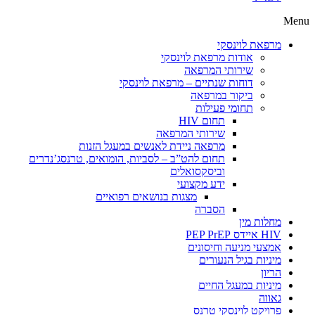
Menu
מרפאת לוינסקי
אודות מרפאת לוינסקי
שירותי המרפאה
דוחות שנתיים – מרפאת לוינסקי
ביקור במרפאה
תחומי פעילות
תחום HIV
שירותי המרפאה
מרפאה ניידת לאנשים במעגל הזנות
תחום להט”ב – לסביות, הומואים, טרנסג’נדרים
וביסקסואלים
ידע מקצועי
מצגות בנושאים רפואיים
הסברה
מחלות מין
HIV איידס PEP PrEP
אמצעי מניעה וחיסונים
מיניות בגיל הנעורים
הריון
מיניות במעגל החיים
גאווה
פרויקט לוינסקי טרנס