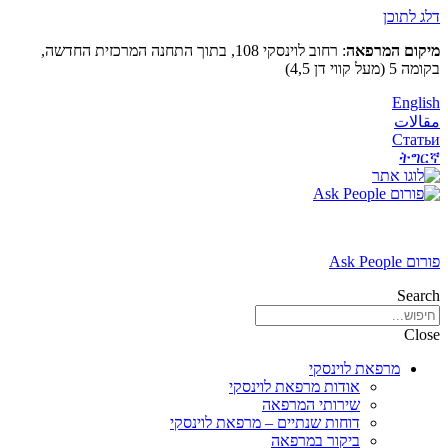
דלג לתוכן
מיקום המרפאה
: רחוב לוינסקי 108, בתוך התחנה המרכזית החדשה,
בקומה 5 (מעל קווי דן 4,5)
English
مقالات
Статьи
ትግርኛ
פורום Ask People
Search
Close
מרפאת לוינסקי
אודות מרפאת לוינסקי
שירותי המרפאה
דוחות שנתיים – מרפאת לוינסקי
ביקור במרפאה