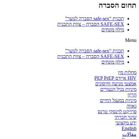
תחום הסברה
תכנית “safe-sex הסברה לנוער”
SAFE-SEX הסברה – צוות התכנית
מילון מונחים
Menu
תכנית “safe-sex הסברה לנוער”
SAFE-SEX הסברה – צוות התכנית
מילון מונחים
מחלות מין
HIV איידס PEP PrEP
אמצעי מניעה וחיסונים
מיניות בגיל הנעורים
הריון
מיניות במעגל החיים
גאווה
פרויקט לוינסקי טרנס
שינוי חברתי
ידע מקצועי
English
مقالات