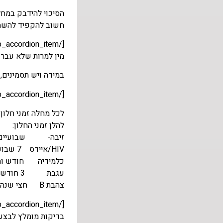
חשוב להקפיד להשתמ
מין למרות שלא עבר ד
במידה ויש תסמינים, 
[/et_pb_accordion_item][et_pb_accordion_item title="לפני כשבוע קיימתי יחסי מין וגינאליים ונקרע הקונדום. מתי ניתן לבוא להיבדק?"]
לכל מחלה זמני חלון
להלן זמני החלון:
זיבה- שבועיים
HIV/איידס 7 שבועות
כלמידיה חודש וח
עגבת 3 חודשים
צהבת B חצי שנה
בדיקות מומלץ לבצע?