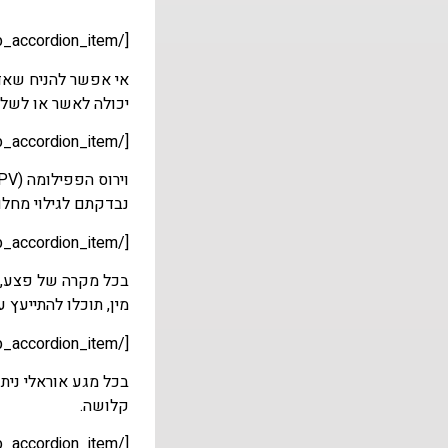
[/et_pb_accordion_item][et_pb_accordion_item title="אם שני בני הזוג בריאים, האם ביצוע מין אוראלי בגבר יכול להעביר מחלות?"]
אי אפשר להניח שאדם
יכולה לאשר או לשלול
[/et_pb_accordion_item][et_pb_accordion_item title="האם וירוס הפפילומה (HPV) מדבק?"]
נבדקתם לגילוי מחלו
[/et_pb_accordion_item][et_pb_accordion_item title="יש לי פצע על כיפת איבר המין, במה מדובר? האם כדי להיבדק?"]
בכל מקרה של פצע, י
מין, תוכלו להתייעץ ע
[/et_pb_accordion_item][et_pb_accordion_item title="גמרו לי בפה, האם אני יכול/ה להידבק במחלות מין?"]
קלושה.