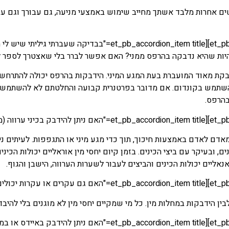
שים אחרות מלבד אשתך מחייב שימוש באמצעי מניעה, גם עבורך וגם עב
[/_pb_accordion_item][et_pb_accordion_item title
היות שהיא נדבקה בהרפס ממני? האם אפשר לברר בלי שאצטרך לספר ל
קת מאוד המועברת בעת המגע המיני. הידבקות בהרפס יכולה להתרחש 
להשתמש בקונדום. אם מדובר בפרטנרית קבועה והחלטתם לא להשתמש ב
הרפס.
 מאדם לאדם באמצעות חיכוך, תוך כדי מגע מיני או התגפפות. לעיתים נ
, ובעיקר עם ביצי הכינים. בזמן קיום יחסי מין אוראליים יכולות הכי
אנאליים יכולות הכינים והביצים לעבור לשערות הערווה, הישבן והגוף.
בין הידבקות במחלות מין. כל מי שמקיים יחסי מין לא מוגנים בלי להיב