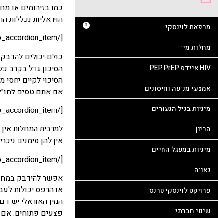
כמו בזיהומים או מחל
הויראליות נכללות הרפס, (איידס) HIV,
מרפאת לוינסקי
[/et_pb_accordion_item][et_pb_accordion_item title="מי יכול להדבק במחלות מין?"]
מחלות מין
כולם יכולים להדבק במ
הסיכון גדל בקרב כל
HIV איידס PEP PrEP
הסיכוי לקיים יחסי מ
אמצעי מניעה וחיסונים
אם אתם טסים לחו"ל, 
מיניות בגיל הנעורים
[/et_pb_accordion_item][et_pb_accordion_item title="האם אפשר לדעת אם למישהו יש מחלות מין?"]
למרבית המחלות אין 
הריון
אין להן סימנים ניכרים
מיניות במעגל החיים
[/et_pb_accordion_item][et_pb_accordion_item title="האם אפשר להידבק במחלות מין ו- HIV ממין אוראלי?"]
גאווה
או הרפס יכולות לעב
פרויקט לוינסקי טרנס
המין האוראלי יש דם
שינוי חברתי
פצעים פתוחים. אם ה