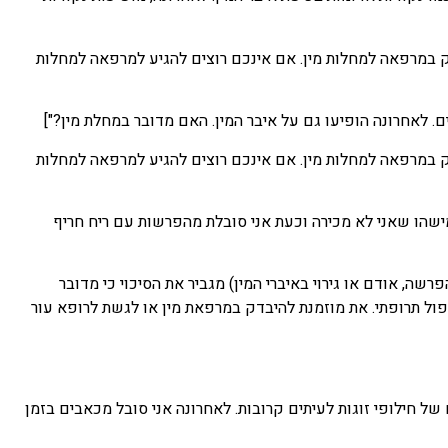
דק במרפאה למחלות מין. אם אינכם רוצים להגיע למרפאה למחלות
דק במרפאה למחלות מין. אם אינכם רוצים להגיע למרפאה למחלות
et="קיימתי יחסי מין לא מוגנים עם מישהו שאני לא מכירה וכעת אני סובלת מהפרשות עם ריח חריף
שה, אודם או גירוי באיברי המין) מגביר את הסיכוי כי מדובר
פול תרופתי. את מוזמנת להיבדק במרפאת מין או לגשת לרופא עור
et_="אשתי ואני משתתפים במפגשים של חילופי זוגות לעיתים קרובות. לאחרונה אני סובל מכאבים בזמן