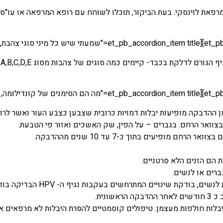
רפאת לוינסקי. בעת הביקור, תוכלו לשוחח עם רופא המרפאה או עו"ס מ
לדלקת בכבד- קיימים כמה סוגים של צהבות מסוג A,B,C,D,E. אנו ממליצים לך להיכנס לקישור
חודשים מן ההדבקה מופיעות יבלות דמויות כרובית שצבען כצבע העור ואשר לר
בצוואר הרחם. בגברים – על הפין, שק האשכים ואזור פי הטבעת.
 הרחם מופיעים בתוך כ-7 עד 10 שנים מההדבקה.
 הם הזנים הלא סרטניים.
אשונית.