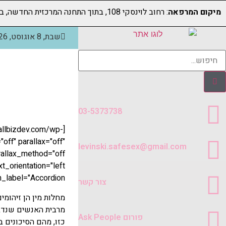
מיקום המרפאה
: רחוב לוינסקי 108, בתוך התחנה המרכזית החדשה, בקומה 5 (מעל קווי דן 4,5)
שבת, 8 אוגוסט, 2026
שאלות 
03-5373738
.allbizdev.com/wp-
ff" parallax="off"
levinski.safesex@gmail.com
admin_label="Accordion"][et_pb_accordion_item title="מהן מחלות מין
צור קשר
מחלות מין הן זיהומי
מרבית האנשים שנדבק
פורום Ask People
כזו, מהם הסיכונים 