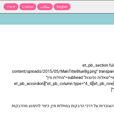
English
مقالات
Статьи
ትግርኛ
[et_pb_section fu
content/uploads/2015/05/MainTitleBlueBg.png" transpare
parallax_method="off"][et_pb_fullwidth_header admin_label="Fullwidth Header" title="שאלות נפוצות" subhead="מחלות מין"
background_layout="dark" text_orientation="left" /][/et_pb_section][et_pb_section][et_pb_row][et_pb_column type="4_4"][et_pb_accordion
 העובדות על דרכי הדבקות במחלות מין, כיצד להימנע מהדבקות