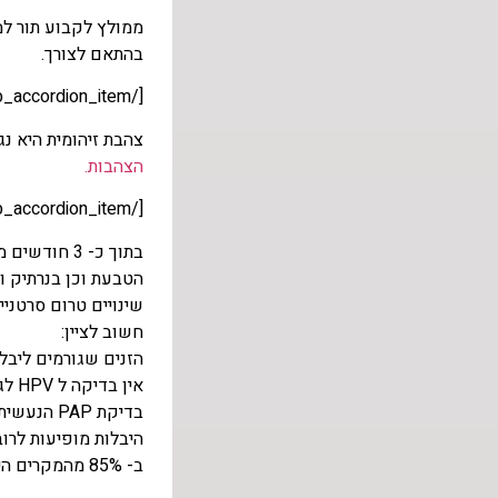
ממולץ לקבוע תור למ
בהתאם לצורך.
[/et_pb_accordion_item][et_pb_accordion_item title="שמעתי שיש כל מיני סוגי צהבת, מה הם?"]
צהבת זיהומית היא נגיף הגורם 
הצהבות.
[/et_pb_accordion_item][et_pb_accordion_item title="מה הם הסימנים של קונדילומה, מתי זה מופיע והאם זה מסרטן?"]
בתוך כ- 3 
הטבעת וכן בנרתיק ו
שינויים טרום סרטניים בצוואר
חשוב לציין:
הזנים שגורמים ליבלת
אין בדיקה ל HPV לגברים או לנשים.
בדיקת PAP הנעשית לנשים, בודקת שינויים המתרחשים בעקבות נגיף ה- HPV הבדיקה בודקת שינויים טרום סרטניים.
היבלות מופיעות לרוב כ 3 חודשים לאחר ההדבקה הר
ב- 85% מהמקרים היבלות חולפות מעצמן. טיפולים קוסמטיים להסרת היבלות לא מרפאים את המחלה. מה שמרפא את המחלה זה הזמן שחולף.