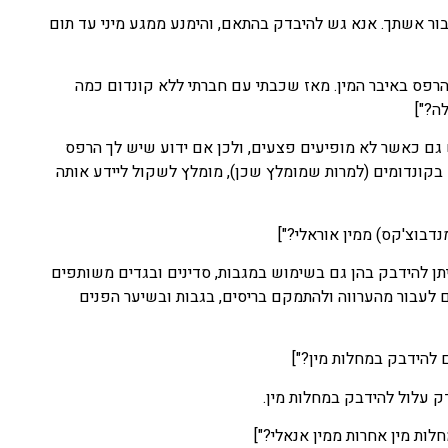
ור אשתך. אנא גש להיבדק בהתאם, והימנע ממגע מיני עד תום
et="בבדיקה שעברתי גיליתי שיש לי הרפס באיבר המין. מאז שכבתי עם חברתי ללא קונדום כמה
ה?"]
גם כאשר לא מופיעים פצעים, ולכן אם ידוע שיש לך הרפס
קונדומים (למרות שמומלץ שכן), מומלץ לשקול ליידע אותה
יתן להידבק בהן גם בשימוש במגבות, סדינים ובגדים משותפים
נים לעבור מהערווה ולהתמקם בריסים, בגבות ובשיער הפנים
דק עלול להידבק במחלות מין.