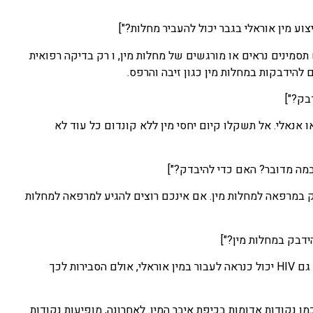
תסמינים נראים או מורגשים של מחלות מין, ו רק בדיקה רפואית
 להידבקות במחלות מין כגון זיבה והרפס.
 וגינלי או אנאלי. אל תשקלו קיום יחסי מין ללא קונדום כל עוד לא
דק במרפאה למחלות מין. אם אינכם רוצים להגיע למרפאה למחלות
בכל מגע אוראלי ניתן להידבק בזיהומים המועברים במין כגון זיבה, כלמידיה, הרפס או עגבת. גם HIV יכול כנראה לעבור במין אוראלי, אולם הסבירות לכך
et="יש לי פצעונים קטנים שנראים כמו נקודות אדומות בכיפת איבר המין. לאחרונה, מופיעות נקודות