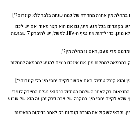
לות מין וב-HIV, ולכן חשוב להקפיד להשתמש בקונדום בכל מגע מיני, גם אם הוא קצר מאוד. אם יש לכם
ספק – בואו להיבדק, אך זכרו כי לא ניתן לזהות את מחלות המין בבדיקה מייד לאחר המגע הלא מוגן. כדי לזהות את נגיף ה-HIV, למשל, יש להיבדק 7 שבועות
דק במרפאה למחלות מין. אם אינכם רוצים להגיע למרפאה למחלות
 התוצאות. רק לאחר השלמת הטיפול הרפואי נעלם החיידק לגמרי
ץ שלא לקיים יחסי מין. במקרה של זיבה פרק זמן זה הוא של שבוע
מין, וכדאי לשקול את הורדת קונדום רק לאחר בדיקות מתאימות