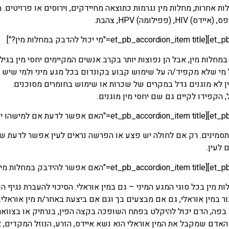
ות אחרות, מחלות מין נגרמות כתוצאה מחיידקים, וירוסים או פרזיטים. מ
 (פפילומה) HPV, צהבת.
חלות מין, אבל הן נפוצות יותר בקרב אנשים המקיימים יחסי מין בגילאי 5-29
 מי שלא מקפיד/ה על שימוש קבוע בקונדום בכל מגע מיני ולמי שיש ה
ין לא מוגנים גדל במקרים של שכרות או שימוש בחומרים מסוכנים.
הקפידו לקיים גם שם יחסי מין מוגנים.
תסמינים. רק אם לחולה יש פצע או הפרשה נראים לעין אפשר לדעת שה
 לעין.
ור במין אוראלי, גם אם מבצעים בך וגם אם ביצעת באחר/ת מין אוראלי
 בפה, הדם יכול להיקלט בפתח השופכה בקצה הפין, בנרתיק או בצוואר 
אדם שמקבל את המין אוראלי הוא נשא איידס, הזרע, הנוזל המקדים, או 