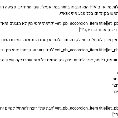
הסיכוי להידבק במחלות מין או ב-HIV הוא הגבוה ביותר במין אנאלי, ש
ש בקונדום בכל מגע מיני אנאלי.
[/t_pb_accordion_item][et_pb_accordion_item title
י זמן עבור הבדיקה?"]
אין צורך לסבול. כדאי לקבוע תור ולהתייעץ עם הרופא/ה. במידת הצורך
 שונים, כלומר, צריך לחכות פרק זמן מסוים על מנת שהבדיקה שאנו מ
צי
[/t_pb_accordion_item][et_pb_accordion_item title
"]