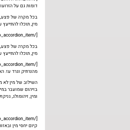
דומות גם על הזרועות
בכל מקרה של פצע, י
מין, תוכלו להתייעץ ע
[/et_pb_accordion_item][et_pb_accordion_item title="אני סובל מיבלות באצבעות הידיים. לאחרונה הופיעו גם על איבר המין. האם מדובר במחלת מין?"]
בכל מקרה של פצע, י
מין, תוכלו להתייעץ ע
מהנרתיק וגרד עז. הא
השילוב של מין לא מו
בזיהום שמועבר במין
ומין, זיהומולג, גניק
קיום יחסי מין ובאזו