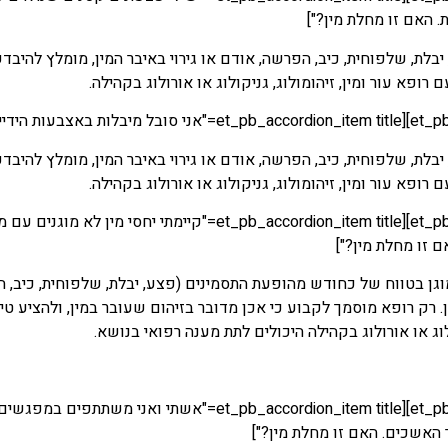
. האם זו מחלת מין?"]
בלת, שלפוחית, כיב, הפרשה, אודם או גירוי באיבר המין, מומלץ להיב
ם רופא עור ומין, זיהומולוג, גניקולוג או אורולוג בקהילה.
בלת, שלפוחית, כיב, הפרשה, אודם או גירוי באיבר המין, מומלץ להיב
ם רופא עור ומין, זיהומולוג, גניקולוג או אורולוג בקהילה.
[/_pb_accordion_item][et_pb_accordion_item title
ם זו מחלת מין?"]
גן בטווח של כחודש מהופעת התסמינים (פצע, יבלת, שלפוחית, כיב, הפר
. רק רופא מוסמך לקבוע כי אכן מדובר בזיהום שעובר במין, ולהציע טי
ולוג או אורולוג בקהילה היכולים לתת מענה רפואי בנושא.
[/pb_accordion_item][et_pb_accordion_item title
ר האשכים. האם זו מחלת מין?"]