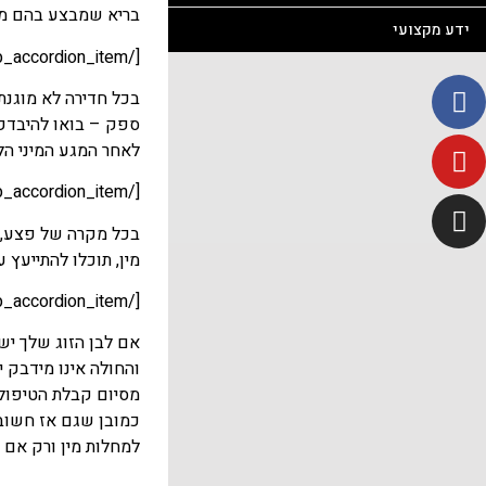
בריא שמבצע בהם מין
ידע מקצועי
[/et_pb_accordion_item][et_pb_accordion_item title="האם יש סיכון להדבק ב- HIV או במחלת מין אחרת מחדירה של כמה שניות בלבד ללא קונדום?"]
לאחר המגע המיני הלא
[/et_pb_accordion_item][et_pb_accordion_item title="יש לי פצע קטן ליד איבר המין שמדמם מדי פעם, האם זו מחלת מין?"]
בכל מקרה של פצע, י
מין, תוכלו להתייעץ ע
[/et_pb_accordion_item][et_pb_accordion_item title="לבן הזוג שלי יש זיבה באיברי המין והוא קיבל טיפול. האם אפשר לקיים יחסי מין בלי קונדום?"]
אם לבן הזוג שלך יש
והחולה אינו מידבק י
מסיום קבלת הטיפול, 
כמובן שגם אז חשוב ל
למחלות מין ורק אם 