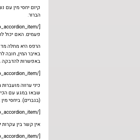
קיום יחסי מין עם נ
הברור.
פעמים. האם יכול ל
הרפס היא מחלה מדב
באיבר המין, חובה 
באפשרות להדבקה ב
[/et_pb_accordion_item][et_pb_accordion_item title="האם ניתן להידבק בכיני ערווה (מנדבוצ'קס) ממין אוראלי?"]
כיני ערווה מועברות
שבאו במגע עם הכינים
(בגברים). ביחסי מין 
[/et_pb_accordion_item][et_pb_accordion_item title="האם גם עקרים או עקרות יכולים להידבק במחלות מין?"]
אין קשר בין עקרות ל
[/et_pb_accordion_item][et_pb_accordion_item title="האם ניתן להידבק באיידס או במחלות מין אחרות ממין אנאלי?"]