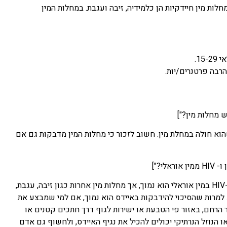
חלות מין חיידקיות הן כלמידיה, זיבה ועגבת. במחלות המין
1.
רבה פרטנרים/יות.
וא חולה במחלת מין. חשוב לזכור כי מחלות המין מדבקות גם אם
אפשר להידבק במחלות מין בכל סוגי המגע המיני – גם במין אוראלי. הסיכוי להעברת נגיף ה-HIV במין אוראלי הוא נמוך, אך מחלות מין אחרות כגון זיבה, עגבת,
. למרות שהסיכוי להידבקות באיידס הוא נמוך, אם למי שמבצע את
הרחם, באזור פי הטבעת או ישירות לגוף דרך חתכים קטנים או
הנוזל הנרתיקי יכולים להכיל את נגיף האיידס, ולחשוף גם אדם