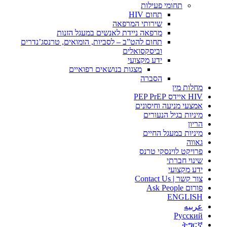
תחומי פעילות
תחום HIV
שירותי המרפאה
מרפאה ניידת לאנשים במעגל הזנות
תחום להט”ב – לסביות, הומואים, טרנסג’נדרים
וביסקסואלים
ידע מקצועי
מצגות בנושאים רפואיים
הסברה
מחלות מין
HIV איידס PEP PrEP
אמצעי מניעה וחיסונים
מיניות בגיל הנעורים
הריון
מיניות במעגל החיים
גאווה
פרויקט לוינסקי טרנס
שינוי חברתי
ידע מקצועי
צור קשר | Contact Us
פורום Ask People
ENGLISH
عربيه
Русский
ትግርኛ