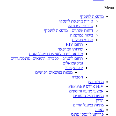
Menu
מרפאת לוינסקי
אודות מרפאת לוינסקי
שירותי המרפאה
דוחות שנתיים – מרפאת לוינסקי
ביקור במרפאה
תחומי פעילות
תחום HIV
שירותי המרפאה
מרפאה ניידת לאנשים במעגל הזנות
תחום להט”ב – לסביות, הומואים, טרנסג’נדרים
וביסקסואלים
ידע מקצועי
מצגות בנושאים רפואיים
הסברה
מחלות מין
HIV איידס PEP PrEP
אמצעי מניעה וחיסונים
מיניות בגיל הנעורים
הריון
מיניות במעגל החיים
גאווה
פרויקט לוינסקי טרנס