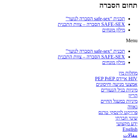
תחום הסברה
תכנית “safe-sex הסברה לנוער”
SAFE-SEX הסברה – צוות התכנית
מילון מונחים
Menu
תכנית “safe-sex הסברה לנוער”
SAFE-SEX הסברה – צוות התכנית
מילון מונחים
מחלות מין
HIV איידס PEP PrEP
אמצעי מניעה וחיסונים
מיניות בגיל הנעורים
הריון
מיניות במעגל החיים
גאווה
פרויקט לוינסקי טרנס
שינוי חברתי
ידע מקצועי
English
مقالات