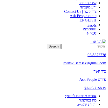
שינוי חברתי
ידע מקצועי
צור קשר | Contact Us
פורום Ask People
ENGLISH
عربيه
Русский
ትግርኛ
Search
03-5373738
levinski.safesex@gmail.com
צור קשר
פורום Ask People
מרפאת לוינסקי
אודות מרפאת לוינסקי
מה במרפאה
דוחות שנתיים