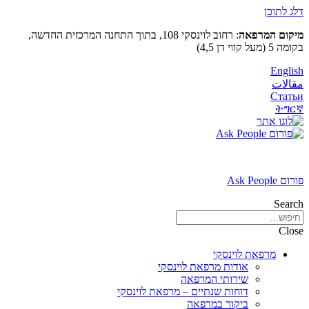
דלג לתוכן
מיקום המרפאה
: רחוב לוינסקי 108, בתוך התחנה המרכזית החדשה,
בקומה 5 (מעל קווי דן 4,5)
English
مقالات
Статьи
ትግርኛ
פורום Ask People
Search
Close
מרפאת לוינסקי
אודות מרפאת לוינסקי
שירותי המרפאה
דוחות שנתיים – מרפאת לוינסקי
ביקור במרפאה