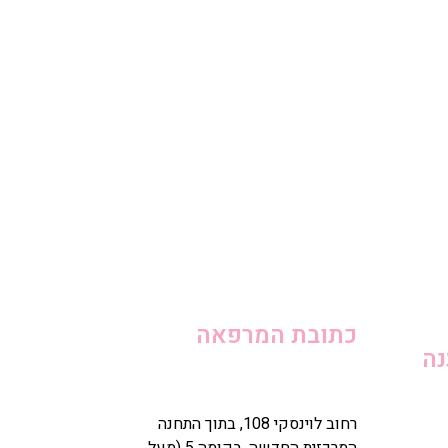
כתובת המרפאה
נה
רחוב לוינסקי 108, בתוך התחנה
המרכזית החדשה, בקומה 5 (מעל