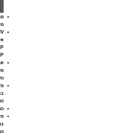
רפואיים
הסברה
מחלות
מין
HIV
איידס
PEP
PrEP
אמצעי
מניעה
וחיסונים
מיניות
בגיל
הנעורים
הריון
מיניות
במעגל
החיים