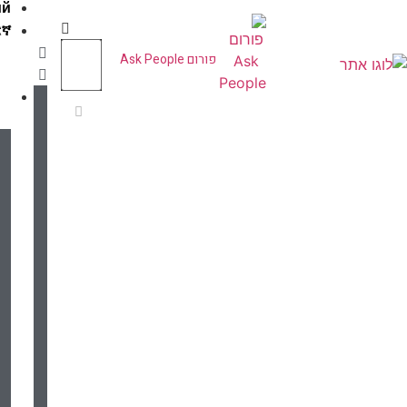
Русский
ትግርኛ
פורום Ask People
מרפאת
לוינסקי
אודות
מרפאת
לוינסקי
שירותי
המרפאה
דוחות
שנתיים
–
מרפאת
לוינסקי
ביקור
במרפאה
תחומי