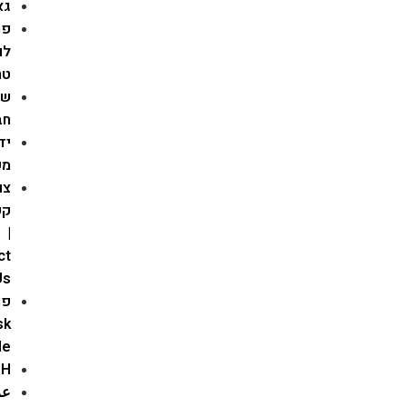
גאווה
פרויקט
לוינסקי
טרנס
שינוי
חברתי
ידע
מקצועי
צור
קשר
|
Contact
Us
פורום
Ask
People
ENGLISH
عربيه