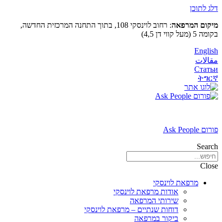
דלג לתוכן
מיקום המרפאה
: רחוב לוינסקי 108, בתוך התחנה המרכזית החדשה,
בקומה 5 (מעל קווי דן 4,5)
English
مقالات
Статьи
ትግርኛ
פורום Ask People
Search
Close
מרפאת לוינסקי
אודות מרפאת לוינסקי
שירותי המרפאה
דוחות שנתיים – מרפאת לוינסקי
ביקור במרפאה