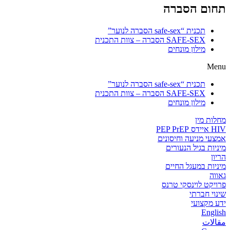
תחום הסברה
תכנית “safe-sex הסברה לנוער”
SAFE-SEX הסברה – צוות התכנית
מילון מונחים
Menu
תכנית “safe-sex הסברה לנוער”
SAFE-SEX הסברה – צוות התכנית
מילון מונחים
מחלות מין
HIV איידס PEP PrEP
אמצעי מניעה וחיסונים
מיניות בגיל הנעורים
הריון
מיניות במעגל החיים
גאווה
פרויקט לוינסקי טרנס
שינוי חברתי
ידע מקצועי
English
مقالات