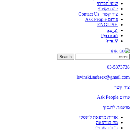
שינוי חברתי
ידע מקצועי
צור קשר | Contact Us
פורום Ask People
ENGLISH
عربيه
Русский
ትግርኛ
Search
03-5373738
levinski.safesex@gmail.com
צור קשר
פורום Ask People
מרפאת לוינסקי
אודות מרפאת לוינסקי
מה במרפאה
דוחות שנתיים