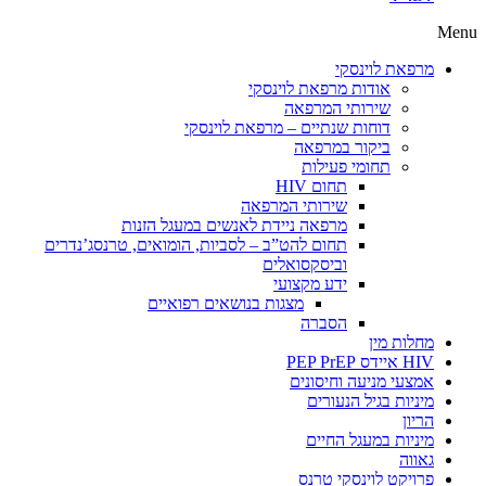
Menu
מרפאת לוינסקי
אודות מרפאת לוינסקי
שירותי המרפאה
דוחות שנתיים – מרפאת לוינסקי
ביקור במרפאה
תחומי פעילות
תחום HIV
שירותי המרפאה
מרפאה ניידת לאנשים במעגל הזנות
תחום להט”ב – לסביות, הומואים, טרנסג’נדרים
וביסקסואלים
ידע מקצועי
מצגות בנושאים רפואיים
הסברה
מחלות מין
HIV איידס PEP PrEP
אמצעי מניעה וחיסונים
מיניות בגיל הנעורים
הריון
מיניות במעגל החיים
גאווה
פרויקט לוינסקי טרנס