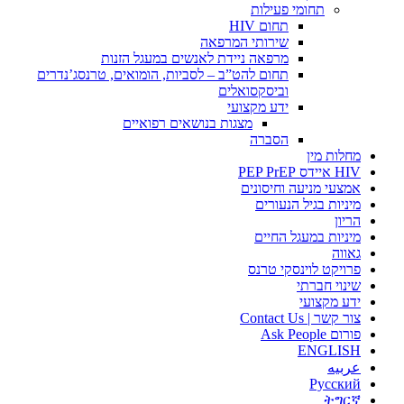
תחומי פעילות
תחום HIV
שירותי המרפאה
מרפאה ניידת לאנשים במעגל הזנות
תחום להט”ב – לסביות, הומואים, טרנסג’נדרים
וביסקסואלים
ידע מקצועי
מצגות בנושאים רפואיים
הסברה
מחלות מין
HIV איידס PEP PrEP
אמצעי מניעה וחיסונים
מיניות בגיל הנעורים
הריון
מיניות במעגל החיים
גאווה
פרויקט לוינסקי טרנס
שינוי חברתי
ידע מקצועי
צור קשר | Contact Us
פורום Ask People
ENGLISH
عربيه
Русский
ትግርኛ