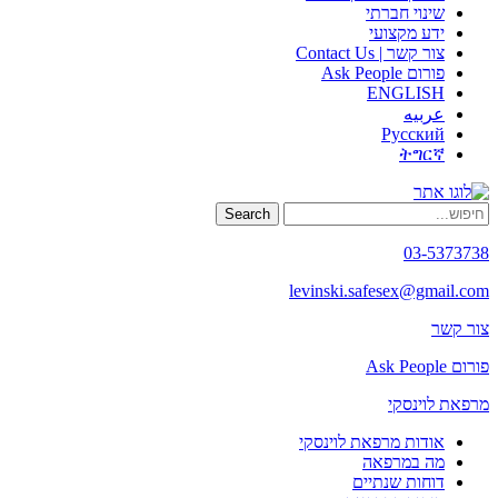
שינוי חברתי
ידע מקצועי
צור קשר | Contact Us
פורום Ask People
ENGLISH
عربيه
Русский
ትግርኛ
Search
03-5373738
levinski.safesex@gmail.com
צור קשר
פורום Ask People
מרפאת לוינסקי
אודות מרפאת לוינסקי
מה במרפאה
דוחות שנתיים