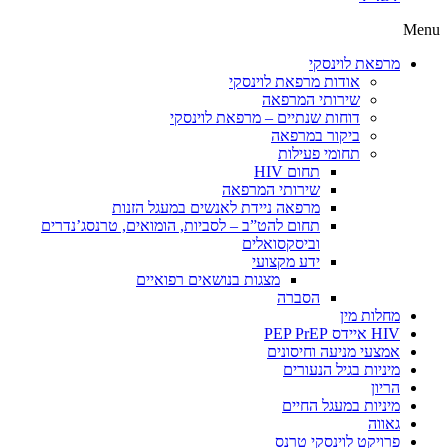
Menu
מרפאת לוינסקי
אודות מרפאת לוינסקי
שירותי המרפאה
דוחות שנתיים – מרפאת לוינסקי
ביקור במרפאה
תחומי פעילות
תחום HIV
שירותי המרפאה
מרפאה ניידת לאנשים במעגל הזנות
תחום להט”ב – לסביות, הומואים, טרנסג’נדרים
וביסקסואלים
ידע מקצועי
מצגות בנושאים רפואיים
הסברה
מחלות מין
HIV איידס PEP PrEP
אמצעי מניעה וחיסונים
מיניות בגיל הנעורים
הריון
מיניות במעגל החיים
גאווה
פרויקט לוינסקי טרנס