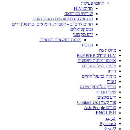
תחומי פעילות
תחום HIV
שירותי המרפאה
מרפאה ניידת לאנשים במעגל הזנות
תחום להט”ב – לסביות, הומואים, טרנסג’נדרים
וביסקסואלים
ידע מקצועי
מצגות בנושאים רפואיים
הסברה
מחלות מין
HIV איידס PEP PrEP
אמצעי מניעה וחיסונים
מיניות בגיל הנעורים
הריון
מיניות במעגל החיים
גאווה
פרויקט לוינסקי טרנס
שינוי חברתי
ידע מקצועי
צור קשר | Contact Us
פורום Ask People
ENGLISH
عربيه
Русский
ትግርኛ