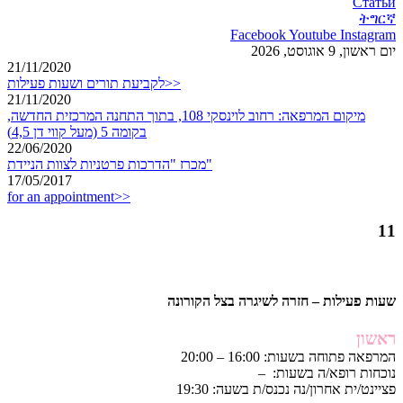
Статьи
ትግርኛ
Facebook
Youtube
Instagram
יום ראשון, 9 אוגוסט, 2026
21/11/2020
לקביעת תורים ושעות פעילות>>
21/11/2020
מיקום המרפאה: רחוב לוינסקי 108, בתוך התחנה המרכזית החדשה,
בקומה 5 (מעל קווי דן 4,5)
22/06/2020
מכרז "הדרכות פרטניות לצוות הניידת"
17/05/2017
for an appointment>>
11
שעות פעילות – חזרה לשיגרה בצל הקורונה
ראשון
המרפאה פתוחה בשעות: 16:00 – 20:00
נוכחות רופא/ה בשעות: –
פציינט/ית אחרון/נה נכנס/ת בשעה: 19:30