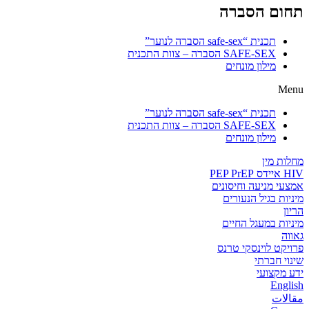
תחום הסברה
תכנית “safe-sex הסברה לנוער”
SAFE-SEX הסברה – צוות התכנית
מילון מונחים
Menu
תכנית “safe-sex הסברה לנוער”
SAFE-SEX הסברה – צוות התכנית
מילון מונחים
מחלות מין
HIV איידס PEP PrEP
אמצעי מניעה וחיסונים
מיניות בגיל הנעורים
הריון
מיניות במעגל החיים
גאווה
פרויקט לוינסקי טרנס
שינוי חברתי
ידע מקצועי
English
مقالات