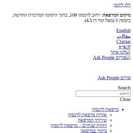
דלג לתוכן
מיקום המרפאה
: רחוב לוינסקי 108, בתוך התחנה המרכזית החדשה,
בקומה 5 (מעל קווי דן 4,5)
English
مقالات
Статьи
ትግርኛ
פורום Ask People
Search
Close
מרפאת לוינסקי
אודות מרפאת לוינסקי
שירותי המרפאה
דוחות שנתיים – מרפאת לוינסקי
ביקור במרפאה