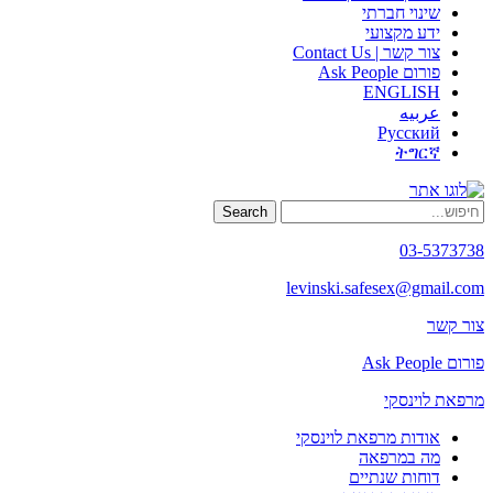
שינוי חברתי
ידע מקצועי
צור קשר | Contact Us
פורום Ask People
ENGLISH
عربيه
Русский
ትግርኛ
Search
03-5373738
levinski.safesex@gmail.com
צור קשר
פורום Ask People
מרפאת לוינסקי
אודות מרפאת לוינסקי
מה במרפאה
דוחות שנתיים