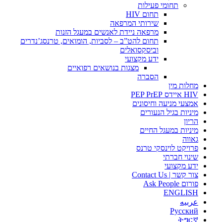
תחומי פעילות
תחום HIV
שירותי המרפאה
מרפאה ניידת לאנשים במעגל הזנות
תחום להט”ב – לסביות, הומואים, טרנסג’נדרים
וביסקסואלים
ידע מקצועי
מצגות בנושאים רפואיים
הסברה
מחלות מין
HIV איידס PEP PrEP
אמצעי מניעה וחיסונים
מיניות בגיל הנעורים
הריון
מיניות במעגל החיים
גאווה
פרויקט לוינסקי טרנס
שינוי חברתי
ידע מקצועי
צור קשר | Contact Us
פורום Ask People
ENGLISH
عربيه
Русский
ትግርኛ