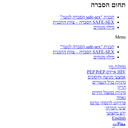
תחום הסברה
תכנית “safe-sex הסברה לנוער”
SAFE-SEX הסברה – צוות התכנית
מילון מונחים
Menu
תכנית “safe-sex הסברה לנוער”
SAFE-SEX הסברה – צוות התכנית
מילון מונחים
מחלות מין
HIV איידס PEP PrEP
אמצעי מניעה וחיסונים
מיניות בגיל הנעורים
הריון
מיניות במעגל החיים
גאווה
פרויקט לוינסקי טרנס
שינוי חברתי
ידע מקצועי
English
مقالات