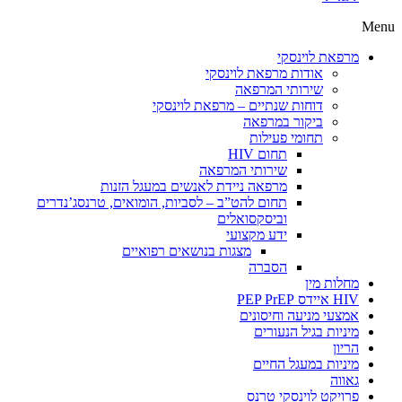
Menu
מרפאת לוינסקי
אודות מרפאת לוינסקי
שירותי המרפאה
דוחות שנתיים – מרפאת לוינסקי
ביקור במרפאה
תחומי פעילות
תחום HIV
שירותי המרפאה
מרפאה ניידת לאנשים במעגל הזנות
תחום להט”ב – לסביות, הומואים, טרנסג’נדרים
וביסקסואלים
ידע מקצועי
מצגות בנושאים רפואיים
הסברה
מחלות מין
HIV איידס PEP PrEP
אמצעי מניעה וחיסונים
מיניות בגיל הנעורים
הריון
מיניות במעגל החיים
גאווה
פרויקט לוינסקי טרנס