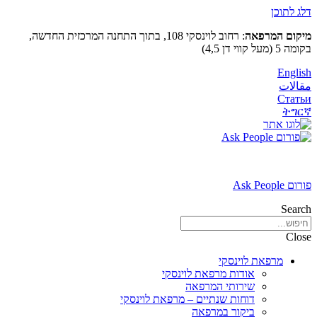
דלג לתוכן
מיקום המרפאה
: רחוב לוינסקי 108, בתוך התחנה המרכזית החדשה,
בקומה 5 (מעל קווי דן 4,5)
English
مقالات
Статьи
ትግርኛ
פורום Ask People
Search
Close
מרפאת לוינסקי
אודות מרפאת לוינסקי
שירותי המרפאה
דוחות שנתיים – מרפאת לוינסקי
ביקור במרפאה