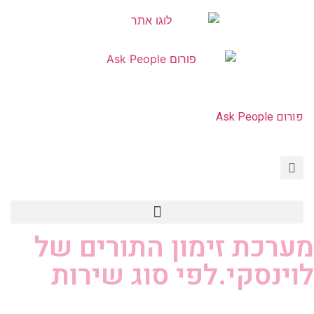
פורום Ask People
HIV איידס PEP PrEP
פורום Ask People
צור קשר | Contact Us
מערכת זימון התורים של
לוינסקי.לפי סוג שירות