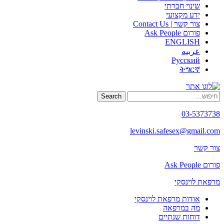
שינוי חברתי
ידע מקצועי
צור קשר | Contact Us
פורום Ask People
ENGLISH
عربيه
Русский
ትግርኛ
Search
03-5373738
levinski.safesex@gmail.com
צור קשר
פורום Ask People
מרפאת לוינסקי
אודות מרפאת לוינסקי
מה במרפאה
דוחות שנתיים