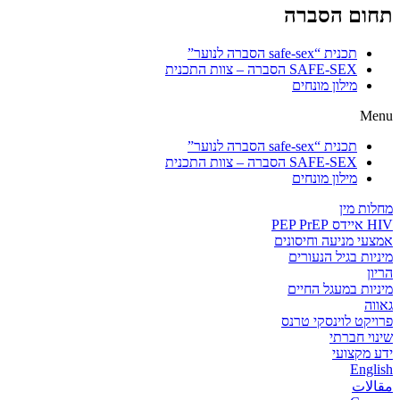
תחום הסברה
תכנית “safe-sex הסברה לנוער”
SAFE-SEX הסברה – צוות התכנית
מילון מונחים
Menu
תכנית “safe-sex הסברה לנוער”
SAFE-SEX הסברה – צוות התכנית
מילון מונחים
מחלות מין
HIV איידס PEP PrEP
אמצעי מניעה וחיסונים
מיניות בגיל הנעורים
הריון
מיניות במעגל החיים
גאווה
פרויקט לוינסקי טרנס
שינוי חברתי
ידע מקצועי
English
مقالات