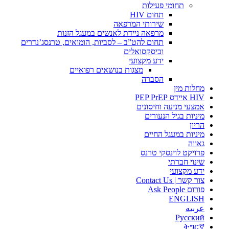
תחומי פעילות
תחום HIV
שירותי המרפאה
מרפאה ניידת לאנשים במעגל הזנות
תחום להט”ב – לסביות, הומואים, טרנסג’נדרים
וביסקסואלים
ידע מקצועי
מצגות בנושאים רפואיים
הסברה
מחלות מין
HIV איידס PEP PrEP
אמצעי מניעה וחיסונים
מיניות בגיל הנעורים
הריון
מיניות במעגל החיים
גאווה
פרויקט לוינסקי טרנס
שינוי חברתי
ידע מקצועי
צור קשר | Contact Us
פורום Ask People
ENGLISH
عربيه
Русский
ትግርኛ