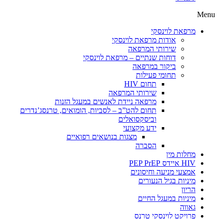
Menu
מרפאת לוינסקי
אודות מרפאת לוינסקי
שירותי המרפאה
דוחות שנתיים – מרפאת לוינסקי
ביקור במרפאה
תחומי פעילות
תחום HIV
שירותי המרפאה
מרפאה ניידת לאנשים במעגל הזנות
תחום להט”ב – לסביות, הומואים, טרנסג’נדרים
וביסקסואלים
ידע מקצועי
מצגות בנושאים רפואיים
הסברה
מחלות מין
HIV איידס PEP PrEP
אמצעי מניעה וחיסונים
מיניות בגיל הנעורים
הריון
מיניות במעגל החיים
גאווה
פרויקט לוינסקי טרנס