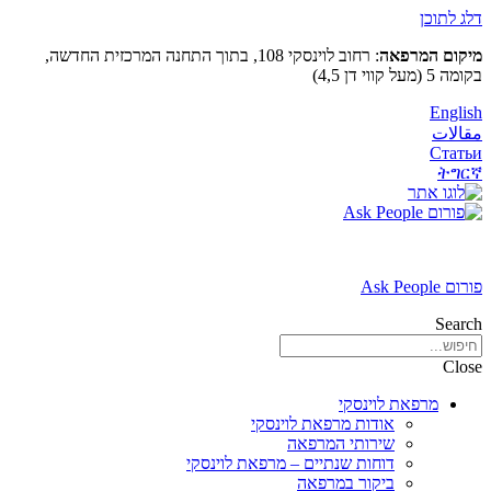
דלג לתוכן
מיקום המרפאה
: רחוב לוינסקי 108, בתוך התחנה המרכזית החדשה,
בקומה 5 (מעל קווי דן 4,5)
English
مقالات
Статьи
ትግርኛ
פורום Ask People
Search
Close
מרפאת לוינסקי
אודות מרפאת לוינסקי
שירותי המרפאה
דוחות שנתיים – מרפאת לוינסקי
ביקור במרפאה