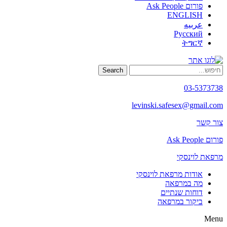
פורום Ask People
ENGLISH
عربيه
Русский
ትግርኛ
Search
03-5373738
levinski.safesex@gmail.com
צור קשר
פורום Ask People
מרפאת לוינסקי
אודות מרפאת לוינסקי
מה במרפאה
דוחות שנתיים
ביקור במרפאה
Menu