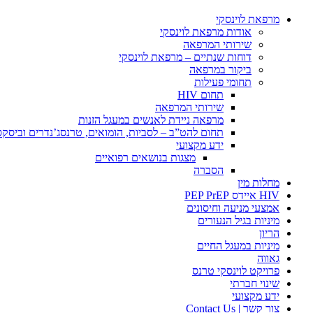
מרפאת לוינסקי
אודות מרפאת לוינסקי
שירותי המרפאה
דוחות שנתיים – מרפאת לוינסקי
ביקור במרפאה
תחומי פעילות
תחום HIV
שירותי המרפאה
מרפאה ניידת לאנשים במעגל הזנות
תחום להט”ב – לסביות, הומואים, טרנסג’נדרים וביסק
ידע מקצועי
מצגות בנושאים רפואיים
הסברה
מחלות מין
HIV איידס PEP PrEP
אמצעי מניעה וחיסונים
מיניות בגיל הנעורים
הריון
מיניות במעגל החיים
גאווה
פרויקט לוינסקי טרנס
שינוי חברתי
ידע מקצועי
צור קשר | Contact Us