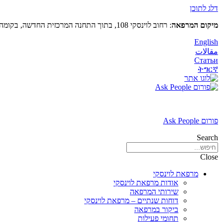
דלג לתוכן
מיקום המרפאה
: רחוב לוינסקי 108, בתוך התחנה המרכזית החדשה, בקומה 5 (מעל קווי דן 4,5)
English
مقالات
Статьи
ትግርኛ
פורום Ask People
Search
Close
מרפאת לוינסקי
אודות מרפאת לוינסקי
שירותי המרפאה
דוחות שנתיים – מרפאת לוינסקי
ביקור במרפאה
תחומי פעילות