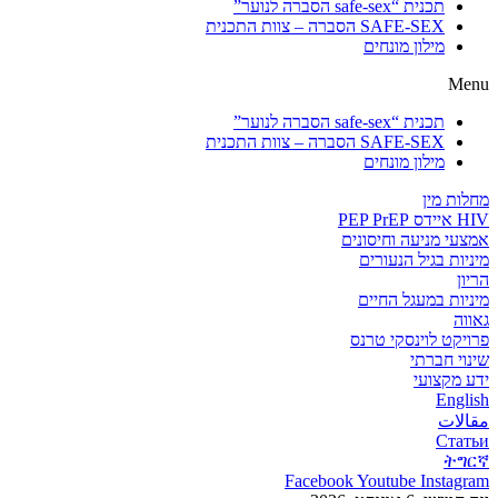
תכנית “safe-sex הסברה לנוער”
SAFE-SEX הסברה – צוות התכנית
מילון מונחים
Menu
תכנית “safe-sex הסברה לנוער”
SAFE-SEX הסברה – צוות התכנית
מילון מונחים
מחלות מין
HIV איידס PEP PrEP
אמצעי מניעה וחיסונים
מיניות בגיל הנעורים
הריון
מיניות במעגל החיים
גאווה
פרויקט לוינסקי טרנס
שינוי חברתי
ידע מקצועי
English
مقالات
Статьи
ትግርኛ
Facebook
Youtube
Instagram