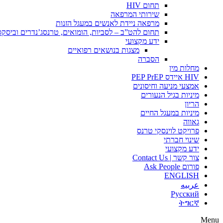
תחום HIV
שירותי המרפאה
מרפאה ניידת לאנשים במעגל הזנות
תחום להט”ב – לסביות, הומואים, טרנסג’נדרים וביסק
ידע מקצועי
מצגות בנושאים רפואיים
הסברה
מחלות מין
HIV איידס PEP PrEP
אמצעי מניעה וחיסונים
מיניות בגיל הנעורים
הריון
מיניות במעגל החיים
גאווה
פרויקט לוינסקי טרנס
שינוי חברתי
ידע מקצועי
צור קשר | Contact Us
פורום Ask People
ENGLISH
عربيه
Русский
ትግርኛ
Menu