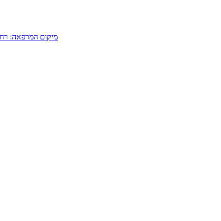
מיקום המרפאה: רחוב לוינסקי 108, בתוך התחנה המרכזית החד