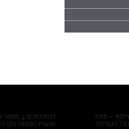
לות – חזרה
לנוחיותכם/ן, מספר ה
צל הקורונה
ושעות המענה בקו הי