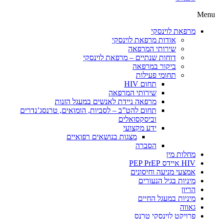
Menu
מרפאת לוינסקי
אודות מרפאת לוינסקי
שירותי המרפאה
דוחות שנתיים – מרפאת לוינסקי
ביקור במרפאה
תחומי פעילות
תחום HIV
שירותי המרפאה
מרפאה ניידת לאנשים במעגל הזנות
תחום להט”ב – לסביות, הומואים, טרנסג’נדרים
וביסקסואלים
ידע מקצועי
מצגות בנושאים רפואיים
הסברה
מחלות מין
HIV איידס PEP PrEP
אמצעי מניעה וחיסונים
מיניות בגיל הנעורים
הריון
מיניות במעגל החיים
גאווה
פרויקט לוינסקי טרנס