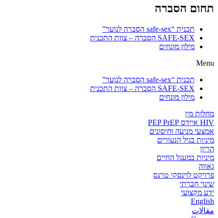
תחום הסברה
תכנית “safe-sex הסברה לנוער”
SAFE-SEX הסברה – צוות התכנית
מילון מונחים
Menu
תכנית “safe-sex הסברה לנוער”
SAFE-SEX הסברה – צוות התכנית
מילון מונחים
מחלות מין
HIV איידס PEP PrEP
אמצעי מניעה וחיסונים
מיניות בגיל הנעורים
הריון
מיניות במעגל החיים
גאווה
פרויקט לוינסקי טרנס
שינוי חברתי
ידע מקצועי
English
مقالات