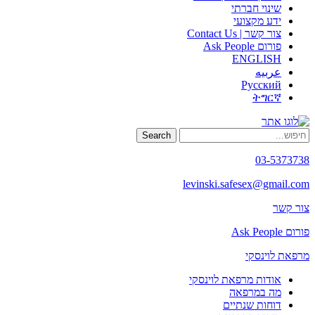
שינוי חברתי
ידע מקצועי
צור קשר | Contact Us
פורום Ask People
ENGLISH
عربيه
Русский
ትግርኛ
Search
03-5373738
levinski.safesex@gmail.com
צור קשר
פורום Ask People
מרפאת לוינסקי
אודות מרפאת לוינסקי
מה במרפאה
דוחות שנתיים