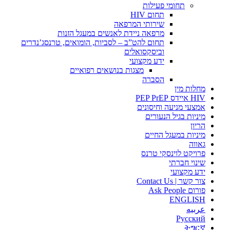
תחומי פעילות
תחום HIV
שירותי המרפאה
מרפאה ניידת לאנשים במעגל הזנות
תחום להט”ב – לסביות, הומואים, טרנסג’נדרים
וביסקסואלים
ידע מקצועי
מצגות בנושאים רפואיים
הסברה
מחלות מין
HIV איידס PEP PrEP
אמצעי מניעה וחיסונים
מיניות בגיל הנעורים
הריון
מיניות במעגל החיים
גאווה
פרויקט לוינסקי טרנס
שינוי חברתי
ידע מקצועי
צור קשר | Contact Us
פורום Ask People
ENGLISH
عربيه
Русский
ትግርኛ