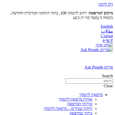
דלג לתוכן
מיקום המרפאה
: רחוב לוינסקי 108, בתוך התחנה המרכזית החדשה,
בקומה 5 (מעל קווי דן 4,5)
English
مقالات
Статьи
ትግርኛ
פורום Ask People
Search
Close
מרפאת לוינסקי
אודות מרפאת לוינסקי
שירותי המרפאה
דוחות שנתיים – מרפאת לוינסקי
ביקור במרפאה