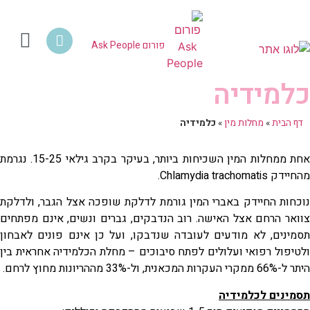
צור קשר | Contact Us
מחלות מין
HIV איידס PEP PrEP
פרויקט לוינסקי טרנס
מיניות במעגל החי
שינוי חבר
ידע מקצ
מרפאת לוי
פורום eople
מיניות בגיל ה
אמצעי מניעה 
פורום Ask People
כלמידיה
דף הבית
»
מחלות מין
»
כלמידיה
אחת ממחלות המין השכיחות ביותר, בעיקר בקרב גילאי 15-25. נגרמת
מהחיידק Chlamydia trachomatis.
נוכחות החיידק באברי המין גורמת לדלקת שופכה אצל הגבר, ולדלקת
צוואר הרחם אצל האישה. רוב הנדבקים, גברים ונשים, אינם מפתחים
תסמינים, לא מודעים לעובדה שנדבקו, ועל כן אינם פונים לאבחון
ולטיפול רפואי ועלולים לפתח סיבוכים – מחלת הכלמידיה אחראית בין
היתר ל-66% ממקרי העקרות המכאנית, ול-33% מההריונות מחוץ לרחם.
תסמינים לכלמידיה