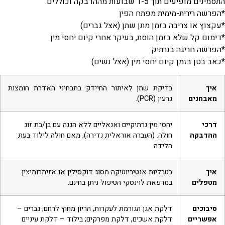
התסמינים מופיעים תוך 1-5 שבועות מההדבקה וכוללים:
*הפרשה רירית-מימית מפתח הפין
*עקצוץ או צריבה בזמן מתן שתן (אצל גברים)
*דימום קל שלא בזמן הוסת, בעיקר אחרי קיום יחסי מין
*הפרשה חריגה בנרתיק
*כאב בטן בזמן קיום יחסי מין (אצל נשים)
איך
בדיקת שתן לאיתור החיידק בתבחיני האדרת חומצות
מאבחנים
גרעין (PCR).
דרכי
יחסי מין נרתיקיים ואנאליים ללא הגנה עם בן/בת זוג
ההדבקה
חולה. (העברה אוראלית נדירה); מאם חולה לילוד בעת
הלידה.
איך
בטבליות אנטיביוטיקה מסוג דוקסילין או אזיתרומיצין.
מטפלים
במרפאת לוינסקי הטיפול ניתן בחינם.
סיבוכים
דלקת אגן הגורמת לעקרות, הריון מחוץ לרחם; גברים –
אפשריים
דלקת אשכים, דלקת מפרקים; בילוד – דלקת עיניים