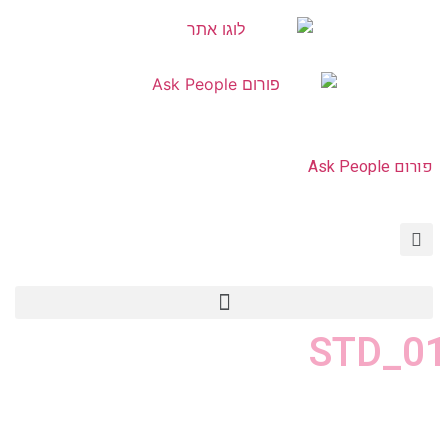
פורום Ask People
HIV איידס PEP PrEP
פורום Ask People
צור קשר | Contact Us
STD_01