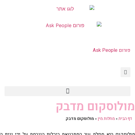
פורום Ask People
HIV איידס PEP PrEP
פורום Ask People
צור קשר | Contact Us
מולוסקום מדבק
דף הבית
»
מחלות מין
»
מולוסקום מדבק
מולוסקום היא מחלת עור המתבטאת ביבלות הנגרמת על ידי נגיף ה