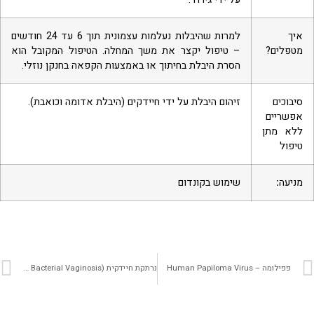
איך
למרות שהיבלות נעלמות עצמונית תוך 6 עד 24 חודשים
מטפלים?
– טיפול יקצר את משך המחלה. הטיפול המקובל הוא
הסרת היבלת בחיתוך או באמצעות הקפאה בחנקן נוזלי.
סיבוכים
זיהום היבלת על ידי חיידקים (היבלת אדומה וכואבת).
אפשריים
ללא מתן
טיפול
מניעה
:
שימוש בקונדום
פפילומה – Human Papiloma Virus
נרתקת חיידקית (BV- Bacterial Vaginosis)