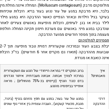
מולוסקום מדבק (Molluscum contagiosum). המחלה איננה מחלת מין
בלבד, היא מדבקת במגע של עור נגוע בעור בריא. היבלות שכיחות
בעיקר בגיל הילדות ובאזור הגפיים כאשר ההדבקה היא במגע מילד
לילד בבית או בגן. לעיתים, היבלות מופיעות באנשים צעירים לאחר
שנדבקו במגע מיני. באנשים עם מערכת חיסון תקינה המחלה חולפת
מעצמה בתוך מספר חודשים ממועד ההדבקה.
תסמינים למולסקום
יבלת בצבע העור ובמרכזה שקערורית דמוית טבור מופיעה תוך 2-7
שבועות מההדבקה (תוארו גם מקרים אחר 6 חודשים). בד"כ היבלת
אינה כואבת או מגרדת.
איך
ברוב המקרים די במראה הייחודי של הנגע עם השקערורית
מאבחנים?
במרכזו לצורך אבחנה. אבחנה מעבדתית: איתור נוגדנים
בדם כנגד הנגיף (קיימים בכ-75% מהחולים) ; מראה
אופייני בביופסיה מהנגע.
דרכי
במגע של עור בעור; במגע עם חפץ מזוהם בנגיף (ביגוד,
ההדבקה
מגבת, מכשיר קעקוע) ; העברה עצמית בין אזורי גוף שונים
על ידי גירוד.