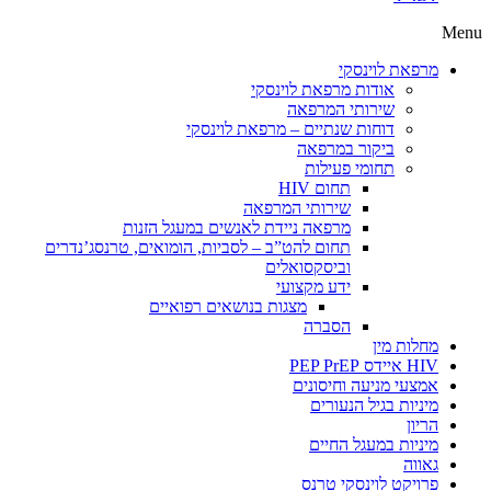
Menu
מרפאת לוינסקי
אודות מרפאת לוינסקי
שירותי המרפאה
דוחות שנתיים – מרפאת לוינסקי
ביקור במרפאה
תחומי פעילות
תחום HIV
שירותי המרפאה
מרפאה ניידת לאנשים במעגל הזנות
תחום להט”ב – לסביות, הומואים, טרנסג’נדרים
וביסקסואלים
ידע מקצועי
מצגות בנושאים רפואיים
הסברה
מחלות מין
HIV איידס PEP PrEP
אמצעי מניעה וחיסונים
מיניות בגיל הנעורים
הריון
מיניות במעגל החיים
גאווה
פרויקט לוינסקי טרנס