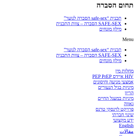
תחום הסברה
תכנית “safe-sex הסברה לנוער”
SAFE-SEX הסברה – צוות התכנית
מילון מונחים
Menu
תכנית “safe-sex הסברה לנוער”
SAFE-SEX הסברה – צוות התכנית
מילון מונחים
מחלות מין
HIV איידס PEP PrEP
אמצעי מניעה וחיסונים
מיניות בגיל הנעורים
הריון
מיניות במעגל החיים
גאווה
פרויקט לוינסקי טרנס
שינוי חברתי
ידע מקצועי
English
مقالات