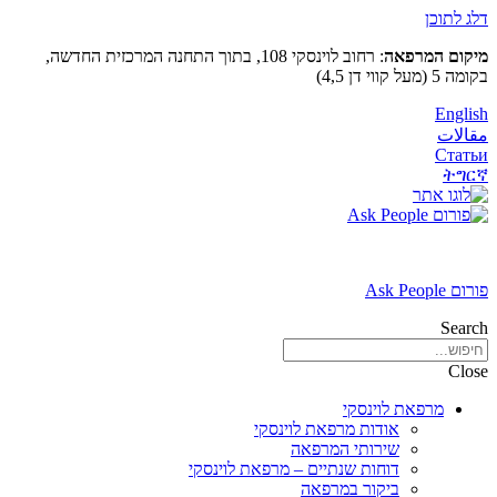
דלג לתוכן
מיקום המרפאה
: רחוב לוינסקי 108, בתוך התחנה המרכזית החדשה,
בקומה 5 (מעל קווי דן 4,5)
English
مقالات
Статьи
ትግርኛ
פורום Ask People
Search
Close
מרפאת לוינסקי
אודות מרפאת לוינסקי
שירותי המרפאה
דוחות שנתיים – מרפאת לוינסקי
ביקור במרפאה