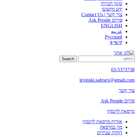
שינוי חברתי
ידע מקצועי
צור קשר | Contact Us
פורום Ask People
ENGLISH
عربيه
Русский
ትግርኛ
Search
03-5373738
levinski.safesex@gmail.com
צור קשר
פורום Ask People
מרפאת לוינסקי
אודות מרפאת לוינסקי
מה במרפאה
דוחות שנתיים