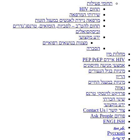
תחומי פעילות
תחום HIV
שירותי המרפאה
מרפאה ניידת לאנשים במעגל הזנות
תחום להט”ב – לסביות, הומואים, טרנסג’נדרים
וביסקסואלים
ידע מקצועי
מצגות בנושאים רפואיים
הסברה
מחלות מין
HIV איידס PEP PrEP
אמצעי מניעה וחיסונים
מיניות בגיל הנעורים
הריון
מיניות במעגל החיים
גאווה
פרויקט לוינסקי טרנס
שינוי חברתי
ידע מקצועי
צור קשר | Contact Us
פורום Ask People
ENGLISH
عربيه
Русский
ትግርኛ