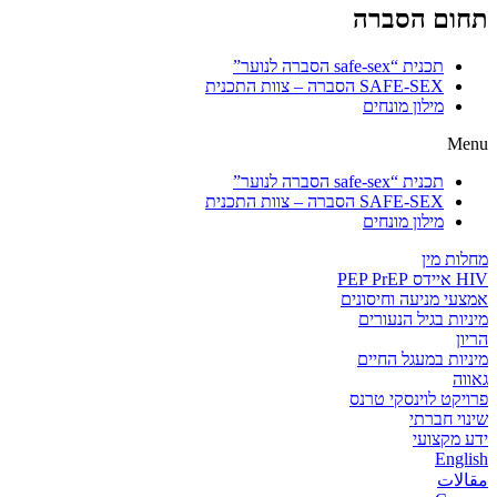
תחום הסברה
תכנית “safe-sex הסברה לנוער”
SAFE-SEX הסברה – צוות התכנית
מילון מונחים
Menu
תכנית “safe-sex הסברה לנוער”
SAFE-SEX הסברה – צוות התכנית
מילון מונחים
מחלות מין
HIV איידס PEP PrEP
אמצעי מניעה וחיסונים
מיניות בגיל הנעורים
הריון
מיניות במעגל החיים
גאווה
פרויקט לוינסקי טרנס
שינוי חברתי
ידע מקצועי
English
مقالات