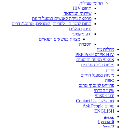
תחומי פעילות
תחום HIV
שירותי המרפאה
מרפאה ניידת לאנשים במעגל הזנות
תחום להט”ב – לסביות, הומואים, טרנסג’נדרים
וביסקסואלים
ידע מקצועי
מצגות בנושאים רפואיים
הסברה
מחלות מין
HIV איידס PEP PrEP
אמצעי מניעה וחיסונים
מיניות בגיל הנעורים
הריון
מיניות במעגל החיים
גאווה
פרויקט לוינסקי טרנס
שינוי חברתי
ידע מקצועי
צור קשר | Contact Us
פורום Ask People
ENGLISH
عربيه
Русский
ትግርኛ