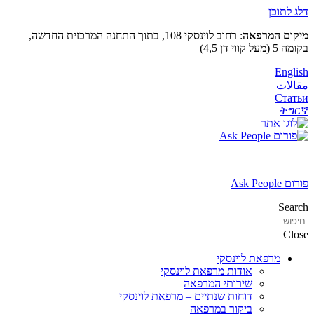
דלג לתוכן
מיקום המרפאה
: רחוב לוינסקי 108, בתוך התחנה המרכזית החדשה,
בקומה 5 (מעל קווי דן 4,5)
English
مقالات
Статьи
ትግርኛ
פורום Ask People
Search
Close
מרפאת לוינסקי
אודות מרפאת לוינסקי
שירותי המרפאה
דוחות שנתיים – מרפאת לוינסקי
ביקור במרפאה