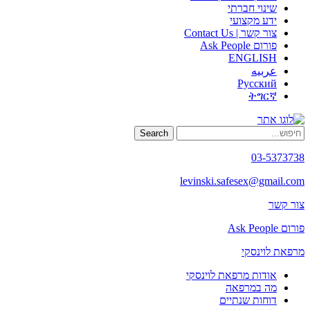
שינוי חברתי
ידע מקצועי
צור קשר | Contact Us
פורום Ask People
ENGLISH
عربيه
Русский
ትግርኛ
Search
03-5373738
levinski.safesex@gmail.com
צור קשר
פורום Ask People
מרפאת לוינסקי
אודות מרפאת לוינסקי
מה במרפאה
דוחות שנתיים