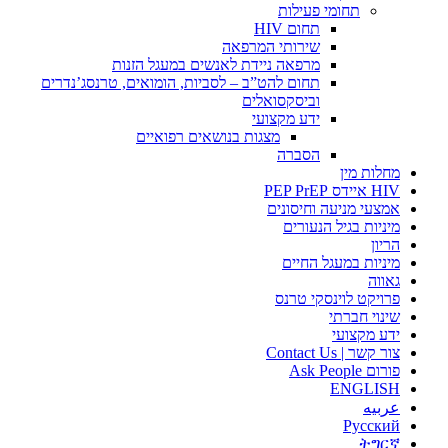
תחומי פעילות
תחום HIV
שירותי המרפאה
מרפאה ניידת לאנשים במעגל הזנות
תחום להט”ב – לסביות, הומואים, טרנסג’נדרים
וביסקסואלים
ידע מקצועי
מצגות בנושאים רפואיים
הסברה
מחלות מין
HIV איידס PEP PrEP
אמצעי מניעה וחיסונים
מיניות בגיל הנעורים
הריון
מיניות במעגל החיים
גאווה
פרויקט לוינסקי טרנס
שינוי חברתי
ידע מקצועי
צור קשר | Contact Us
פורום Ask People
ENGLISH
عربيه
Русский
ትግርኛ