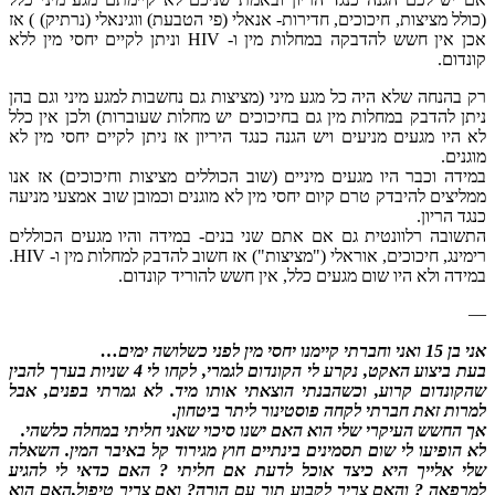
(כולל מציצות, חיכוכים, חדירות- אנאלי (פי הטבעת) ווגינאלי (נרתיק) ) אז
אכן אין חשש להדבקה במחלות מין ו- HIV וניתן לקיים יחסי מין ללא
קונדום.
רק בהנחה שלא היה כל מגע מיני (מציצות גם נחשבות למגע מיני וגם בהן
ניתן להדבק במחלות מין גם בחיכוכים יש מחלות שעוברות) ולכן אין כלל
לא היו מגעים מניעים ויש הגנה כנגד היריון אז ניתן לקיים יחסי מין לא
מוגנים.
במידה וכבר היו מגעים מיניים (שוב הכוללים מציצות וחיכוכים) אז אנו
ממליצים להיבדק טרם קיום יחסי מין לא מוגנים וכמובן שוב אמצעי מניעה
כנגד הריון.
התשובה רלוונטית גם אם אתם שני בנים- במידה והיו מגעים הכוללים
רימינג, חיכוכים, אוראלי ("מציצות") אז חשוב להדבק למחלות מין ו- HIV.
במידה ולא היו שום מגעים כלל, אין חשש להוריד קונדום.
—
אני בן 15 ואני וחברתי קיימנו יחסי מין לפני כשלושה ימים…
בעת ביצוע האקט, נקרע לי הקונדום לגמרי, לקחו לי 4 שניות בערך להבין
שהקונדום קרוע, וכשהבנתי הוצאתי אותו מיד. לא גמרתי בפנים, אבל
למרות זאת חברתי לקחה פוסטינור ליתר ביטחון.
אך החשש העיקרי שלי הוא האם ישנו סיכוי שאני חליתי במחלה כלשהי.
לא הופיעו לי שום תסמינים בינתיים חוץ מגירוד קל באיבר המין. השאלה
שלי אלייך היא כיצד אוכל לדעת אם חליתי ? האם כדאי לי להגיע
למרפאה ? והאם צריך לקבוע תור עם הורה? ואם צריך טיפול,האם הוא