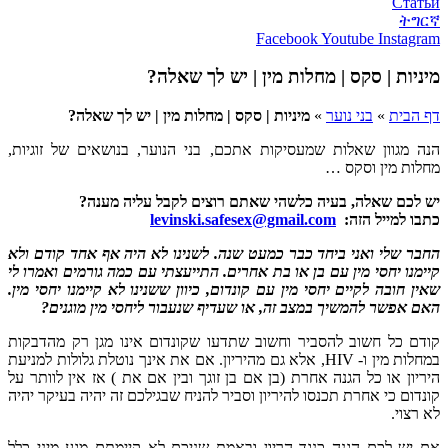
Статьи
ትግርኛ
Facebook
Youtube
Instagram
מיניות | סקס | מחלות מין | יש לך שאלה?
דף הבית
»
בני נוער
»
מיניות | סקס | מחלות מין | יש לך שאלה?
הנה מגוון שאלות שמעסיקות אתכם, בני הנוער, בנושאים של זוגיות,
מחלות מין וסקס …
יש לכם שאלה, בעיה כלשהי שאתם רוצים לקבל עליה מענה?
כתבו למייל הזה:
levinski.safesex@gmail.com
החבר שלי ואני ביחד כבר כמעט שנה. לשנינו לא היה אף אחד קודם ולא
קיימנו יחסי מין עם בן או בת אחרים. התייעצתי עם כמה גורמים ואמרו לי
שאין חובה לקיים יחסי מין עם קונדום, כיוון ששנינו לא קיימנו יחסי מין.
האם אפשר להמשיך במצב זה, או שעדיף שנעבור ליחסי מין מוגנים?
קודם כל חשוב להסביר וחשוב שתדעו שקונדום אינו מגן רק מהדבקות
במחלות מין ו- HIV, אלא גם מהיריון. אם את אינך נוטלת גלולות למניעת
היריון או כל הגנה אחרת (בן אם בן זוגך ובין אם את ) אז אין לוותר על
קונדום כי אחרת תכנסו להיריון וסביר להניח שבגילכם זה יהיה בעיקר יהיה
לא רצוי.
אם יש לכם הגנה כנגד הריון ובאמת שניכם לא קיימתם מגע מיני כלל