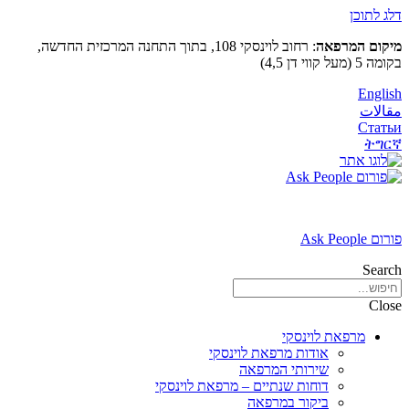
דלג לתוכן
מיקום המרפאה
: רחוב לוינסקי 108, בתוך התחנה המרכזית החדשה,
בקומה 5 (מעל קווי דן 4,5)
English
مقالات
Статьи
ትግርኛ
פורום Ask People
Search
Close
מרפאת לוינסקי
אודות מרפאת לוינסקי
שירותי המרפאה
דוחות שנתיים – מרפאת לוינסקי
ביקור במרפאה