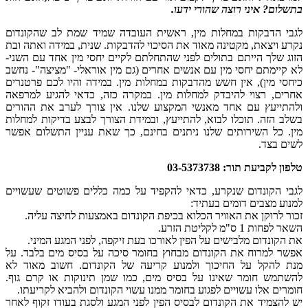
בתשלום? איני רוצה שהורי ידעו.
לגבי הדבקות במחלות מין, ראשית העובדה שמיד שמת לב שהקונדום
נקרע ויצאת, מקטינה מאוד את הסיכוי להדבקות. שנית, במידה ואתה ובת
הזוג שלך הייתם בתולים לפני שהתחלתם לקיים יחסי מין אחד עם השני-
לא קיימתם יחסי מין עם אנשים אחרים (גם מין אוראלי- "מציצה"- נחשב
כיחסי מין), אין חשש מהדבקות במחלות מין. במידה והיו לכם פרטנרים
אחרים, רצוי להיבדק למחלות מין. במקרה כזה, כדאי להגיע למרפאה
ולהתייעץ עם אחד מאנשי המקצוע שלנו. אין צורך לערב את ההורים
בשלב הזה. תוכלו לבוא, להתייעץ, ובמידת הצורך לבצע בדיקות למחלות
מין. כל השירותים שלנו ניתנים בחינם, כך שאת עניין התשלום אפשר
לשים בצד.
טלפון לקביעת תור: 03-5373738
לגבי הקונדום שנקרע, כדאי להקפיד על כמה כללים פשוטים שעשויים
למנוע מצבים דומים בעתיד:
זכור לרוקן את האוויר הכלוא בכיפת הקונדום באמצעות לחיצה עליה.
השאר לפחות 1 ס"מ לקליטת הזרע.
את הקונדום מלבישים על הפין לאורכו בעת זיקפה, לפני המגע המיני.
אפשר למרוח את הקונדום מבחוץ בחומר סיכה על בסיס מים בלבד. על
מנת להקל על החיכוך ולמנוע קריעה של הקונדום. חשוב מאוד לא
להשתמש חומר שאינו על בסיס מים, כמו שמן תינוקות או קרם גוף.
חומרים אלו עשויים לפגוע בחומר ממנו עשוי הקונדום ולהביא לקריעתו.
יש להצמיד את הקונדום לבסיס הפין לפני המגע ולסגת בעודו זקוף לאחר