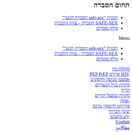
תחום הסברה
תכנית “safe-sex הסברה לנוער”
SAFE-SEX הסברה – צוות התכנית
מילון מונחים
Menu
תכנית “safe-sex הסברה לנוער”
SAFE-SEX הסברה – צוות התכנית
מילון מונחים
מחלות מין
HIV איידס PEP PrEP
אמצעי מניעה וחיסונים
מיניות בגיל הנעורים
הריון
מיניות במעגל החיים
גאווה
פרויקט לוינסקי טרנס
שינוי חברתי
ידע מקצועי
English
مقالات