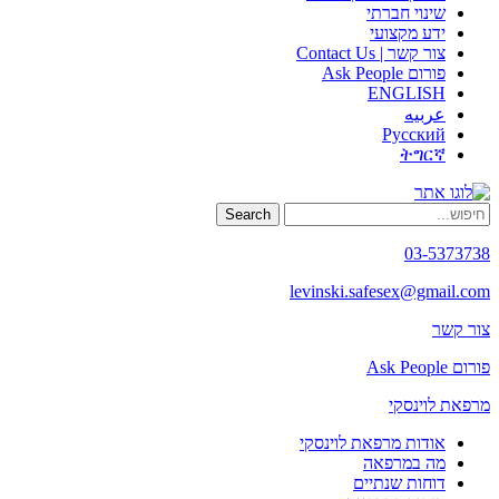
שינוי חברתי
ידע מקצועי
צור קשר | Contact Us
פורום Ask People
ENGLISH
عربيه
Русский
ትግርኛ
Search
03-5373738
levinski.safesex@gmail.com
צור קשר
פורום Ask People
מרפאת לוינסקי
אודות מרפאת לוינסקי
מה במרפאה
דוחות שנתיים