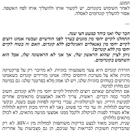
המגע.
לאחר השימוש בקונדום, יש לקשור אותו ולהשליך אותו לפח האשפה.
אסור להשליך קונדומים לאסלה.
—
חבר שלי ואני ביחד כמעט חצי שנה.
התחלנו לקיים יחסי מין מוגנים בערך לפני חודשיים ועכשיו אנחנו רוצים
לקיים יחסי מין (אנאליים וואגינלים) ללא קונדום. האם זה בטוח לקיים
יחסי מין ללא קונדום?
ניתן לציין שהוא הראשון שלי, אך אני לא הראשונה שלו, אבל הוא
השתמש בקונדומים.
הורדת קונדום היא צעד משמעותי בזוגיות. לא מדובר רק על פרקטיקה
מינית אלא על מערכת היחסים כולה: אנחנו מורידים קונדום כשאנחנו
מרגישים בטוחים בזוגיות שלנו, ויש לנו אמון מלא בפרטנר שלנו- גם במיטה
וגם מחוץ למיטה.
אם החלטתם שאתם רוצים להתחיל לקיים יחסי מין ללא קונדום, חשוב
לזכור כמה דברים. ראשית, צריך לדאוג לאמצעים מתאימים אחרים
למניעת היריון. גשו לגניקולוג/ית, עברי בדיקה לפחות פעם בשנה, ובקשי
מרשם לגלולות. זה עד כדי כך פשוט. (אני לא הייתי מכוון דווקא לגלולות
אלא מעודד לפנות לגניקולוג ולקבל ממנו אמצעי מניעה מתאים, לא לכולן
מתאים גלולות)
שנית, חשוב מאוד לבצע בדיקות משותפות למחלות מין ו-HIV. לא רק
שהבדיקות חשובות לבריאות של שניכם, הן גם מצביעות על אחריות