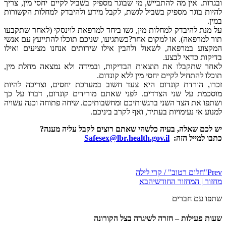
ובגרות. אין מה להתבייש, מי שבוגר מספיק בשביל לקיים יחסי מין, צריך
להיות בוגר מספיק בשביל לגשת, לקבל מידע ולהיבדק למחלות הקשורות
במין.
על מנת להיבדק למחלות מין, גשו ביחד למרפאת לוינסקי (לאחר שתקבעו
תור למרפאה). או למקום אחר?כשתגיעו, שניכם תוכלו להתייעץ עם אנשי
המקצוע במרפאה, לשאול ולהבין אילו שירותים אנחנו מציעים ואילו
בדיקות כדאי לבצע.
לאחר שתקבלו את תוצאות הבדיקות, ובמידה ולא נמצאה מחלת מין,
תוכלו להתחיל לקיים יחסי מין ללא קונדום.
זכרו, הורדת קונדום היא צעד חשוב במערכת יחסים, וצריכה להיות
מוסכמת על שני הצדדים. לפני שאתם מורידים קונדום, דברו על כך
ושתפו את הצד השני ברגשותיכם ומחשבותיכם. שיחה פתוחה וכנה עשויה
למנוע אי נעימויות בעתיד, ואף לקרב ביניכם.
יש לכם שאלה, בעיה כלשהי שאתם רוצים לקבל עליה מענה?
כתבו למייל הזה:
Safesex@lbr.health.gov.il
Prev
"חלום רטוב" / קרי לילה
מחזור | המחזור החודשי
הבא
שתפו עם חברים
שעות פעילות – חזרה לשיגרה בצל הקורונה