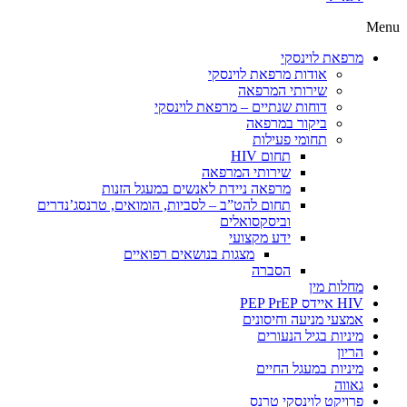
Menu
מרפאת לוינסקי
אודות מרפאת לוינסקי
שירותי המרפאה
דוחות שנתיים – מרפאת לוינסקי
ביקור במרפאה
תחומי פעילות
תחום HIV
שירותי המרפאה
מרפאה ניידת לאנשים במעגל הזנות
תחום להט”ב – לסביות, הומואים, טרנסג’נדרים
וביסקסואלים
ידע מקצועי
מצגות בנושאים רפואיים
הסברה
מחלות מין
HIV איידס PEP PrEP
אמצעי מניעה וחיסונים
מיניות בגיל הנעורים
הריון
מיניות במעגל החיים
גאווה
פרויקט לוינסקי טרנס