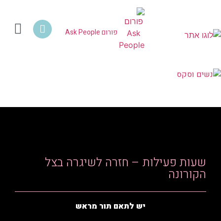
פורום Ask People
HIV איידס PEP PrEP
פורום Ask People
צור קשר | Contact Us
שעות פעילות – חזרה לשיגרה בצל
הקורונה
יש לתאם תור מראש