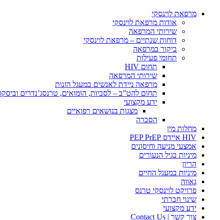
מרפאת לוינסקי
אודות מרפאת לוינסקי
שירותי המרפאה
דוחות שנתיים – מרפאת לוינסקי
ביקור במרפאה
תחומי פעילות
תחום HIV
שירותי המרפאה
מרפאה ניידת לאנשים במעגל הזנות
תחום להט”ב – לסביות, הומואים, טרנסג’נדרים וביסק
ידע מקצועי
מצגות בנושאים רפואיים
הסברה
מחלות מין
HIV איידס PEP PrEP
אמצעי מניעה וחיסונים
מיניות בגיל הנעורים
הריון
מיניות במעגל החיים
גאווה
פרויקט לוינסקי טרנס
שינוי חברתי
ידע מקצועי
צור קשר | Contact Us