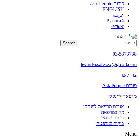
פורום Ask People
ENGLISH
عربيه
Русский
ትግርኛ
Search
03-5373738
levinski.safesex@gmail.com
צור קשר
פורום Ask People
מרפאת לוינסקי
אודות מרפאת לוינסקי
מה במרפאה
דוחות שנתיים
ביקור במרפאה
Menu