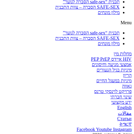
תכנית “safe-sex הסברה לנוער”
SAFE-SEX הסברה – צוות התכנית
מילון מונחים
Menu
תכנית “safe-sex הסברה לנוער”
SAFE-SEX הסברה – צוות התכנית
מילון מונחים
מחלות מין
HIV איידס PEP PrEP
אמצעי מניעה וחיסונים
מיניות בגיל הנעורים
הריון
מיניות במעגל החיים
גאווה
פרויקט לוינסקי טרנס
שינוי חברתי
ידע מקצועי
English
مقالات
Статьи
ትግርኛ
Facebook
Youtube
Instagram