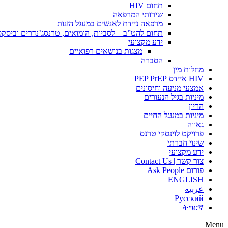
תחום HIV
שירותי המרפאה
מרפאה ניידת לאנשים במעגל הזנות
תחום להט”ב – לסביות, הומואים, טרנסג’נדרים וביסק
ידע מקצועי
מצגות בנושאים רפואיים
הסברה
מחלות מין
HIV איידס PEP PrEP
אמצעי מניעה וחיסונים
מיניות בגיל הנעורים
הריון
מיניות במעגל החיים
גאווה
פרויקט לוינסקי טרנס
שינוי חברתי
ידע מקצועי
צור קשר | Contact Us
פורום Ask People
ENGLISH
عربيه
Русский
ትግርኛ
Menu