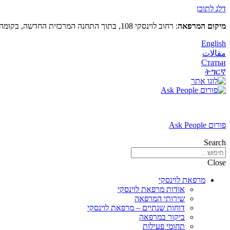
דלג לתוכן
מיקום המרפאה
: רחוב לוינסקי 108, בתוך התחנה המרכזית החדשה, בקומה 5 (מעל קווי דן 4,5)
English
مقالات
Статьи
ትግርኛ
פורום Ask People
Search
Close
מרפאת לוינסקי
אודות מרפאת לוינסקי
שירותי המרפאה
דוחות שנתיים – מרפאת לוינסקי
ביקור במרפאה
תחומי פעילות