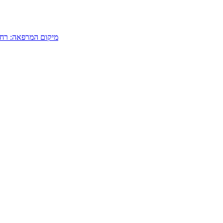
מיקום המרפאה: רחוב לוינסקי 108, בתוך התחנה המרכזית החד