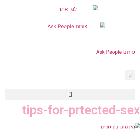
פורום Ask People
HIV איידס PEP PrEP
פורום Ask People
צור קשר | Contact Us
tips-for-prtected-sex