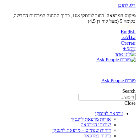
דלג לתוכן
מיקום המרפאה
: רחוב לוינסקי 108, בתוך התחנה המרכזית החדשה,
בקומה 5 (מעל קווי דן 4,5)
English
مقالات
Статьи
ትግርኛ
פורום Ask People
Search
Close
מרפאת לוינסקי
אודות מרפאת לוינסקי
שירותי המרפאה
דוחות שנתיים – מרפאת לוינסקי
ביקור במרפאה