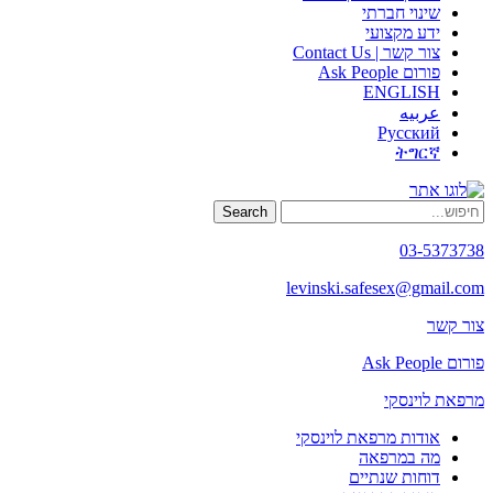
שינוי חברתי
ידע מקצועי
צור קשר | Contact Us
פורום Ask People
ENGLISH
عربيه
Русский
ትግርኛ
Search
03-5373738
levinski.safesex@gmail.com
צור קשר
פורום Ask People
מרפאת לוינסקי
אודות מרפאת לוינסקי
מה במרפאה
דוחות שנתיים