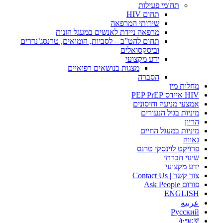
תחומי פעילות
תחום HIV
שירותי המרפאה
מרפאה ניידת לאנשים במעגל הזנות
תחום להט”ב – לסביות, הומואים, טרנסג’נדרים
וביסקסואלים
ידע מקצועי
מצגות בנושאים רפואיים
הסברה
מחלות מין
HIV איידס PEP PrEP
אמצעי מניעה וחיסונים
מיניות בגיל הנעורים
הריון
מיניות במעגל החיים
גאווה
פרויקט לוינסקי טרנס
שינוי חברתי
ידע מקצועי
צור קשר | Contact Us
פורום Ask People
ENGLISH
عربيه
Русский
ትግርኛ