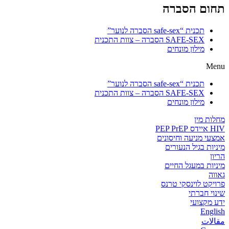
תחום הסברה
תכנית “safe-sex הסברה לנוער”
SAFE-SEX הסברה – צוות התכנית
מילון מונחים
Menu
תכנית “safe-sex הסברה לנוער”
SAFE-SEX הסברה – צוות התכנית
מילון מונחים
מחלות מין
HIV איידס PEP PrEP
אמצעי מניעה וחיסונים
מיניות בגיל הנעורים
הריון
מיניות במעגל החיים
גאווה
פרויקט לוינסקי טרנס
שינוי חברתי
ידע מקצועי
English
مقالات