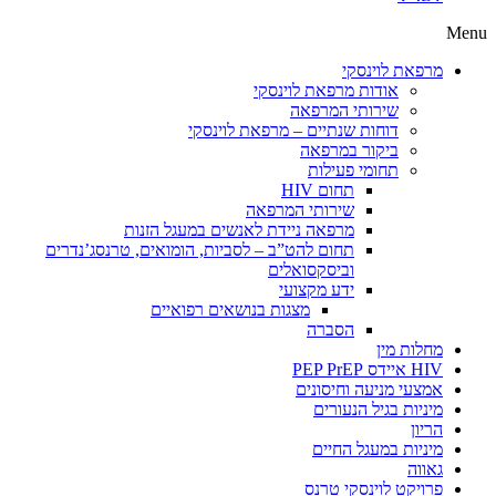
Menu
מרפאת לוינסקי
אודות מרפאת לוינסקי
שירותי המרפאה
דוחות שנתיים – מרפאת לוינסקי
ביקור במרפאה
תחומי פעילות
תחום HIV
שירותי המרפאה
מרפאה ניידת לאנשים במעגל הזנות
תחום להט”ב – לסביות, הומואים, טרנסג’נדרים
וביסקסואלים
ידע מקצועי
מצגות בנושאים רפואיים
הסברה
מחלות מין
HIV איידס PEP PrEP
אמצעי מניעה וחיסונים
מיניות בגיל הנעורים
הריון
מיניות במעגל החיים
גאווה
פרויקט לוינסקי טרנס