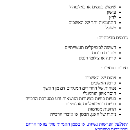
שימוש בסמים או באלכוהול
עישון
לחץ
התחממות יתר של האשכים
משקל
גורמים סביבתיים:
חשיפה לכימיקלים תעשייתיים
מתכות כבדות
קרינה או צילומי רנטגן
סיבות רפואיות:
זיהום של האשכים
סרטן האשכים
נפיחות של הוורידים המנקזים דם מן האשך
חוסר איזון הורמונלי
בעיות פיזיות בצינורות הנושאות זרע במערכת הרבייה
בעיות כרומוזומליות או גנטיות
תרופות מסוימות
ניתוח של האגן, הבטן או איברי הרבייה
Prev
על הפרשות נשיות, או בשמן האמיתי נוזלי צוואר הרחם
התמכרות למין
הבא