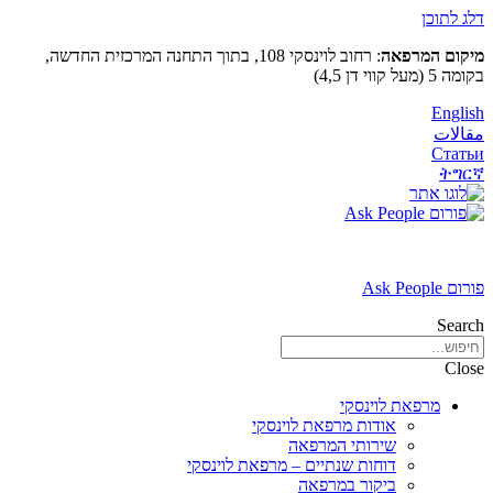
דלג לתוכן
מיקום המרפאה
: רחוב לוינסקי 108, בתוך התחנה המרכזית החדשה,
בקומה 5 (מעל קווי דן 4,5)
English
مقالات
Статьи
ትግርኛ
פורום Ask People
Search
Close
מרפאת לוינסקי
אודות מרפאת לוינסקי
שירותי המרפאה
דוחות שנתיים – מרפאת לוינסקי
ביקור במרפאה