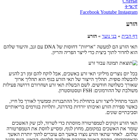
Статьи
ትግርኛ
Facebook
Youtube
Instagram
הזרע
דף הבית
»
בני נוער
»
הזרע
תאי הזרע הם למעשה "אריזות" דחוסות של DNA עם זנב, והיעוד שלהם
הוא לחדור לתוך ביצית כדי לייצר הפריה והריון.
בכל יום נוצרים מיליוני תאי זרע באשכים, אבל לוקח להם זמן רב להגיע
להבשלה סופית. תהליך הייצור של תאי הזרע בגוף הוא תהליך ארוך
שאורך כשלושה חודשים. לשם הבשלת תאי זרע ושחרורם דרושה פעילות
משולבת של ההורמונים: FSH וטסטוסטרון.
הגבר מתחיל לייצר זרע בתחילת גיל ההתבגרות וממשיך לאורך כל חייו,
כאשר ספירת הזרע ואיכותו יורדות בהדרגה, ותלויות בגורמים בריאותיים
וסביבתיים שונים.
תאי הזרע זקוקים לטמפרטורה מווסתת כדי לשרוד, לכן שק האשכים
שומר את האשכים במקומם, מחוץ לגוף, ומסייע לווסת את הטמפרטורה
שלהם. לאחר שתאי הזרע נוצרו באשך הם עוברים לתוך יותרת האשך
(האפידידיס), יותרת האשך מורכבת משלושה חלקים: הראש, הגוף והזנב.