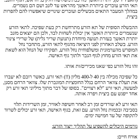
תאי הזרע עוברים ביותרת האשך מהראש עד לזנב ושם הם נשמרים.
במהלך המעבר התאים מבשילים ועוברים שינויים שיאפשרו להם להפרות
ביצית.
ההבשלה הסופית של תא הזרע מתרחשת רק
בעת שפיכה
. לתאי הזרע
שנשמרים ביותרת האשך אין יכולת לשחות לבד, ולכן הם יוצאים מזנב
יותרת האשך בעזרת תנועה מיוחדת (תנועת שריר גלית) של שרירי צינור
הזרע. בשלב האחרון לפני היציאה מהגוף לתאי הזרע, מתחבר נוזל
המופרש מהערמונית ומשלפוחית נוזל הזרע, תפקידו של הנוזל הוא לשאת
את תאי הזרע מחוץ לגוף הגבר ולתוך גוף האישה.
זהו נוזל הזרע כפי שאנו מכירים/ות אותו.
כל שפיכה מכילה בין 40 ל-400 מליון (!!) תאי זרע, כאשר רובם לא יעברו
את תעלת צוואר הרחם בגלל החומציות המוגברת שלו. צוואר הרחם מסנן,
למעשה, תאי זרע "לא רצויים". בסופו של דבר מתוך מיליוני תאי זרע רק
אחד ייפגש עם ביצית ויפרה אותה.
תאי זרע לא שורדים זמן רב לאחר חשיפה לאוויר, זמן השרידות תלוי
בסביבה ובכמות נוזל הזרע. עם זאת, בגוף האישה, תאי זרע יכולים לשרוד
לתקופה של
עד חמישה ימים
.
גורמים היכולים להשפיע על תהליך ייצור הזרע:
אורח חיים: