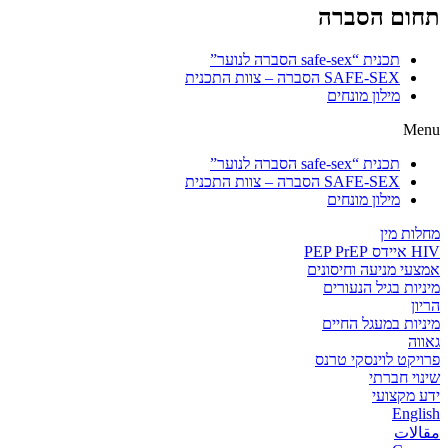
תחום הסברה
תכנית “safe-sex הסברה לנוער”
SAFE-SEX הסברה – צוות התכנית
מילון מונחים
Menu
תכנית “safe-sex הסברה לנוער”
SAFE-SEX הסברה – צוות התכנית
מילון מונחים
מחלות מין
HIV איידס PEP PrEP
אמצעי מניעה וחיסונים
מיניות בגיל הנעורים
הריון
מיניות במעגל החיים
גאווה
פרויקט לוינסקי טרנס
שינוי חברתי
ידע מקצועי
English
مقالات