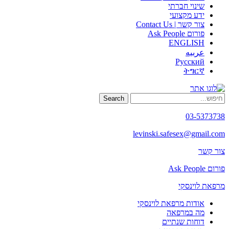
שינוי חברתי
ידע מקצועי
צור קשר | Contact Us
פורום Ask People
ENGLISH
عربيه
Русский
ትግርኛ
Search
03-5373738
levinski.safesex@gmail.com
צור קשר
פורום Ask People
מרפאת לוינסקי
אודות מרפאת לוינסקי
מה במרפאה
דוחות שנתיים