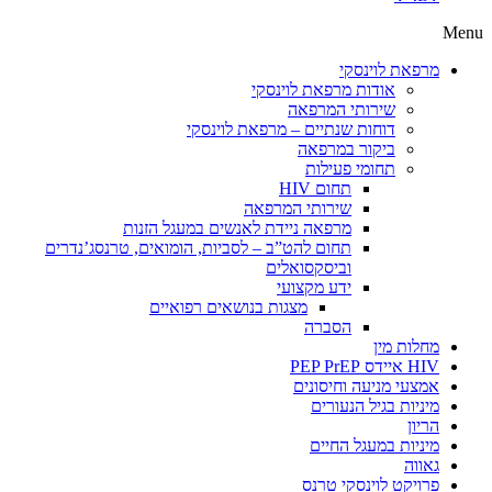
Menu
מרפאת לוינסקי
אודות מרפאת לוינסקי
שירותי המרפאה
דוחות שנתיים – מרפאת לוינסקי
ביקור במרפאה
תחומי פעילות
תחום HIV
שירותי המרפאה
מרפאה ניידת לאנשים במעגל הזנות
תחום להט”ב – לסביות, הומואים, טרנסג’נדרים
וביסקסואלים
ידע מקצועי
מצגות בנושאים רפואיים
הסברה
מחלות מין
HIV איידס PEP PrEP
אמצעי מניעה וחיסונים
מיניות בגיל הנעורים
הריון
מיניות במעגל החיים
גאווה
פרויקט לוינסקי טרנס