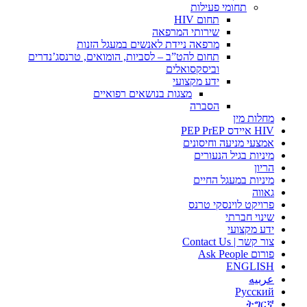
תחומי פעילות
תחום HIV
שירותי המרפאה
מרפאה ניידת לאנשים במעגל הזנות
תחום להט”ב – לסביות, הומואים, טרנסג’נדרים
וביסקסואלים
ידע מקצועי
מצגות בנושאים רפואיים
הסברה
מחלות מין
HIV איידס PEP PrEP
אמצעי מניעה וחיסונים
מיניות בגיל הנעורים
הריון
מיניות במעגל החיים
גאווה
פרויקט לוינסקי טרנס
שינוי חברתי
ידע מקצועי
צור קשר | Contact Us
פורום Ask People
ENGLISH
عربيه
Русский
ትግርኛ