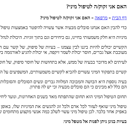
האם אני זקוק/ה לטיפול מיני?
דף הבית
»
מרפאה
»
האם אני זקוק/ה לטיפול מיני?
כדי להבין האם אנחנו סובלים מבעיה אשר עשויה להיפטר באמצעות טיפול מי
מיניות היא חלק משמעותי בחיינו, גם כיחידים וגם בתוך זוגיות. היכולת לנ
הקשיים יכולים להיות ביננו לבין עצמנו – בעיות של סיפוק, של קשר עם הגוף
מעוכבת אצל גברים, חוסר יכולת לשמר זיקפה, אי יכולת להגיע לאורגזמה ביחס
לעיתים לא מדובר בבעיה של ממש, אלא בתחושות של חוסר סיפוק, של חוסר 
קשיים בתפקוד המיני עשויים להביא לקשיים משמעותיים, המשפיעים על הסוב
בעיה נוספת היא הבושה והמבוכה המלווה גברים ונשים הסובלים והסובלות מ
הם כלל לא מבינים כי הם סובלים מבעיה וכי יש לה פתרון.
תחום הטיפול המיני הוא תחום שהתפתח מאד בשנים האחרונות, ונועד ליחי
טיפול מיני שואף לעזור לכל אדם ולכל זוג להגשים את המיניות שלו, באופן
באפיק אחד בלבד. לכן טיפול מיני עשוי לשלב כמה אנשי מקצוע מתחומים שוני
בעיות בגינן ניתן לפנות אל מטפל מיני
: