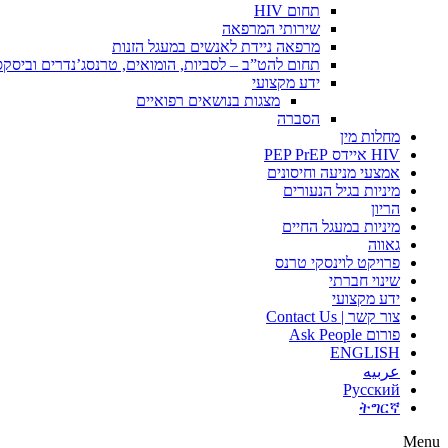
תחום HIV
שירותי המרפאה
מרפאה ניידת לאנשים במעגל הזנות
תחום להט”ב – לסביות, הומואים, טרנסג’נדרים וביסק
ידע מקצועי
מצגות בנושאים רפואיים
הסברה
מחלות מין
HIV איידס PEP PrEP
אמצעי מניעה וחיסונים
מיניות בגיל הנעורים
הריון
מיניות במעגל החיים
גאווה
פרויקט לוינסקי טרנס
שינוי חברתי
ידע מקצועי
צור קשר | Contact Us
פורום Ask People
ENGLISH
عربيه
Русский
ትግርኛ
Menu