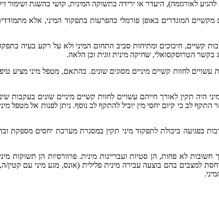
ת להגיע לאורגזמה), היעדר או ירידה בתשוקה המינית, קושי בהשגת ושימור ז
ם מקשיים המוגדרים באופן פורמלי כהפרעות בתפקוד המיני, אלא מתמודדים
בות קשיים, חיכוכים ומתיחות סביב התחום המיני ולא על רקע בעיה בתפקוד 
וג בקשר הטרוסקסואלי, שחיקה מינית זוגית וכן הלאה.
ת עשויים לחוות קשיים מיניים מסוגים שונים. בהתאם, מטפל מיני מציע טי
י היה תקין לאורך חייהם עשויים לחוות קשיים מיניים שונים בעקבות שינו
קף לב כי קיום יחסי מין יוביל להתקף לב נוסף. ניתן לפנות אל מטפל מיני
רבות בפגיעה ביכולת לתפקוד מיני תקין במסגרת מערכת יחסים מספקת ובהת
 אך חשובות לא פחות, הן סטיות ועבריינות מינית. פרוורסיות הן תשוקות 
ייחסת למצבים בהם בוצעה עבירה מינית פלילית (אונס, מגע מיני עם קטין/ה
יני.