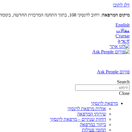
דלג לתוכן
מיקום המרפאה
: רחוב לוינסקי 108, בתוך התחנה המרכזית החדשה, בקומה 5 (מעל קווי דן 4,5)
English
مقالات
Статьи
ትግርኛ
פורום Ask People
Search
Close
מרפאת לוינסקי
אודות מרפאת לוינסקי
שירותי המרפאה
דוחות שנתיים – מרפאת לוינסקי
ביקור במרפאה
תחומי פעילות