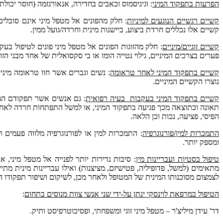
הפרעות בתפקוד המיני
: וגיניסמוס וכאבים בחדירה, אנאורגזמה (חוסר יכול
קשיים רגשיים הנוגעים למיניות
: חלק מהפונים אל מטפל מיני אינם סובלי
קשיים אלו נכללים חרדת ביצוע, ביישנות מינית וחרדה/גועל ממין.
קשיים זוגיים/מיניים
: חלק מהזוגות הפונים אל מטפל מיני פונים לטיפול בעק
פערים בצרכים המיניים, גילוי נטייה הומו או בי סקסואלית של אחד מבני הז
קשיים בתפקוד המיני לאחר טראומה
: נשים וגברים אשר חוו טראומה מיני
נוצרו הקשיים המיניים.
קשיים בתפקוד המיני בעקבות בעיה רפואית
: גם אנשים אשר תפקודם המינ
תאונה וכתוצאה מכך פגיעה בתפקוד המיני, או למשל התפתחות חרדה לאחר הת
הפיסי, פציעה, נכות וכן הלאה.
התמכרות למין/פורנוגרפיה
: התמכרות למין או לפורנוגרפיה מלווה פעמים 
ומספק יותר.
טיפול בסטיות ועבריינות מין
: סיבות נדירות יותר לפנייה אל מטפל מיני,
מתאימים (למשל, פדופיליה, פטישיזם, מציצנות) ואילו עבריינות מינית מת
לצמצום מסוכנותו המינית של המטופל ולאחר מכן, לשיקום ושיפור תפקודו המ
הטיפול במרפאת לוינסקי ינתן על-ידי שני אנשי צוות מנוסים בתחום
:
דר' עידן מיליצ'ר – מטפל מיני זוגי ומשפחתי, ופסיכוטרפיסט ותיק.