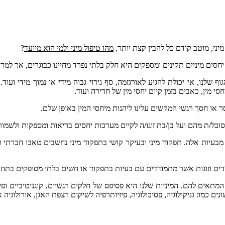
ני, מוטב קודם כל להבין קצת יותר,
מהו טיפול מיני ולמי הוא מיועד
?
הל יחסים מיניים תקינים ומספקים היא חלק בלתי נפרד מחיינו כבוגרים, אך 
 שלנו, אי יכולת להגיע לאורגזמה, סף גירוי גבוה מידי או נמוך מידי ועוד. 
י מין, כאבים בזמן קיום יחסי מין של חדירה ועוד.
או חסך רגשי המקשים עלינו ליהנות מיחסי המין באופן שלם.
ל/ת מהם ועל בן/בת זוגו/ה לקיים מערכות יחסים בריאות ומספקות ולשמור ע
בעיות אלה. תפקוד מיני ובעיקר קושי בתפקוד מיני נחשבים טאבו חברתי ורבי
דים וזוגות אשר מתמודדים עם בעיות בתפקוד או חשים בלתי מסופקים בתחו
 המתאים להם. המיניות שלנו היא פסיפס של חלקים רגשיים, קוגניטיביים ופ
ם כמו: גניקולוגיה, פסיכולוגיה, פיזיותרפיה לשיקום רצפת האגן, אורולוגי