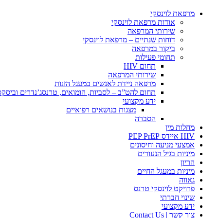
מרפאת לוינסקי
אודות מרפאת לוינסקי
שירותי המרפאה
דוחות שנתיים – מרפאת לוינסקי
ביקור במרפאה
תחומי פעילות
תחום HIV
שירותי המרפאה
מרפאה ניידת לאנשים במעגל הזנות
תחום להט”ב – לסביות, הומואים, טרנסג’נדרים וביסק
ידע מקצועי
מצגות בנושאים רפואיים
הסברה
מחלות מין
HIV איידס PEP PrEP
אמצעי מניעה וחיסונים
מיניות בגיל הנעורים
הריון
מיניות במעגל החיים
גאווה
פרויקט לוינסקי טרנס
שינוי חברתי
ידע מקצועי
צור קשר | Contact Us