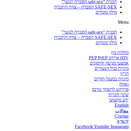
תכנית “safe-sex הסברה לנוער”
SAFE-SEX הסברה – צוות התכנית
מילון מונחים
Menu
תכנית “safe-sex הסברה לנוער”
SAFE-SEX הסברה – צוות התכנית
מילון מונחים
מחלות מין
HIV איידס PEP PrEP
אמצעי מניעה וחיסונים
מיניות בגיל הנעורים
הריון
מיניות במעגל החיים
גאווה
פרויקט לוינסקי טרנס
שינוי חברתי
ידע מקצועי
English
مقالات
Статьи
ትግርኛ
Facebook
Youtube
Instagram