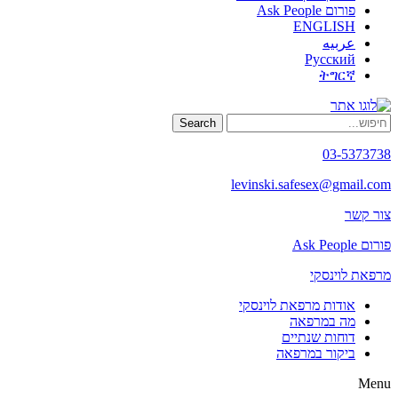
פורום Ask People
ENGLISH
عربيه
Русский
ትግርኛ
Search
03-5373738
levinski.safesex@gmail.com
צור קשר
פורום Ask People
מרפאת לוינסקי
אודות מרפאת לוינסקי
מה במרפאה
דוחות שנתיים
ביקור במרפאה
Menu