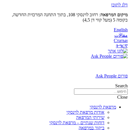
דלג לתוכן
מיקום המרפאה
: רחוב לוינסקי 108, בתוך התחנה המרכזית החדשה,
בקומה 5 (מעל קווי דן 4,5)
English
مقالات
Статьи
ትግርኛ
פורום Ask People
Search
Close
מרפאת לוינסקי
אודות מרפאת לוינסקי
שירותי המרפאה
דוחות שנתיים – מרפאת לוינסקי
ביקור במרפאה