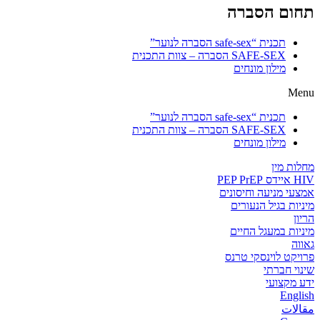
תחום הסברה
תכנית “safe-sex הסברה לנוער”
SAFE-SEX הסברה – צוות התכנית
מילון מונחים
Menu
תכנית “safe-sex הסברה לנוער”
SAFE-SEX הסברה – צוות התכנית
מילון מונחים
מחלות מין
HIV איידס PEP PrEP
אמצעי מניעה וחיסונים
מיניות בגיל הנעורים
הריון
מיניות במעגל החיים
גאווה
פרויקט לוינסקי טרנס
שינוי חברתי
ידע מקצועי
English
مقالات