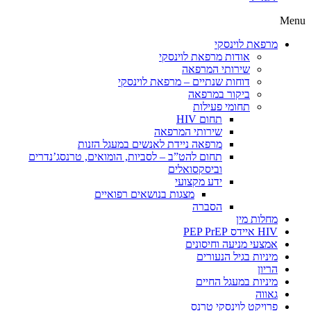
Menu
מרפאת לוינסקי
אודות מרפאת לוינסקי
שירותי המרפאה
דוחות שנתיים – מרפאת לוינסקי
ביקור במרפאה
תחומי פעילות
תחום HIV
שירותי המרפאה
מרפאה ניידת לאנשים במעגל הזנות
תחום להט”ב – לסביות, הומואים, טרנסג’נדרים
וביסקסואלים
ידע מקצועי
מצגות בנושאים רפואיים
הסברה
מחלות מין
HIV איידס PEP PrEP
אמצעי מניעה וחיסונים
מיניות בגיל הנעורים
הריון
מיניות במעגל החיים
גאווה
פרויקט לוינסקי טרנס