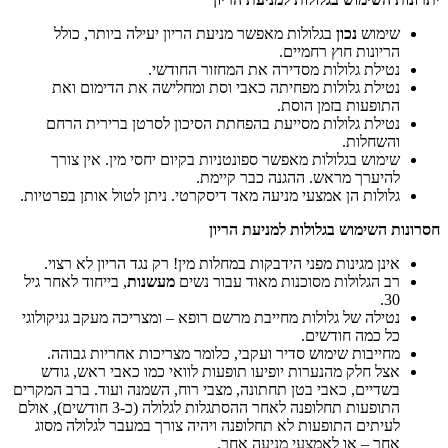
שימוש
נכון
בגלולות מאפשר מניעת הריון יעילה ביותר, כולל
הריונות חוץ רחמיים.
נטילת גלולות מסדירה את המחזור החודשי.
נטילת גלולות מפחיתה כאבי וסת ומחלישה את הדימום ואת
התופעות בזמן הוסת.
נטילת גלולות מסייעת בהפחתת הסיכון לסרטן ברירית הרחם
והשחלות.
שימוש בגלולות מאפשר ספונטניות בקיום יחסי מין. אין צורך
להיערך מראש. ההגנה כבר קיימת.
גלולות הן אמצעי מניעה מאד דיסקרטי. ניתן לטול אותן בפרטיות.
חסרונות השימוש בגלולות למניעת הריון
אינן מגינות מפני הידבקות במחלות מין! רק נגד הריון לא רצוי.
רב הגלולות מסוכנות מאוד עבור נשים
מעשנות
, בייחוד לאחר גיל
30.
נטילה של גלולות מחייבת מרשם רופא – ומצריכה מעקב גניקולוגי
כל כמה חודשים.
מחייבות שימוש סדיר ועקבי, כלומר מצריכות אחריות גבוהה.
אצל חלק מהנערות יופיעו תופעות לוואי כמו כאבי ראש, גודש
בשדיים, כאבי בטן תחתונה, מצבי רוח, השמנה ועוד. ברב המקרים
התופעות תחלופנה לאחר ההסתגלות לגלולה (כ-3 חודשים), אולם
לעיתים התופעות לא תחלופנה ויהיה צורך במעבר לגלולה מסוג
אחר – או לאמצעי מניעה אחר.