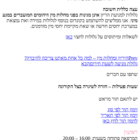
עצה כללית חשובה
גלולות למניעת הריון
אינן מגינות בפני מחלות מין וזיהומים המועברים במגע
מיני
. אנו ממליצים להשתמש בקונדום בנוסף לגלולות במידה ואת נמצאת
במערכת יחסים חדשה או שאת מקיימת יחסי מין מזדמנים.
לשאלות ומיתוסים על גלולות לחצ/י
כאן
Prev
היריון ומחלות מין – למה כל אחת מאתנו צריכה להיבדק?
גלולת מניעה לשעת חירום
הבא
שתפו עם חברים
שעות פעילות – חזרה לשיגרה בצל הקורונה
יש לתאם תור מראש
זימון תור לפי סוג
זימון תור לפי תאריך
לזימון תור לחץ כאן
ראשון
המרפאה פתוחה בשעות: 16:00 – 20:00