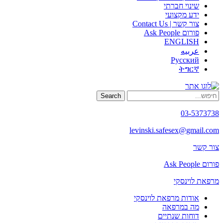
שינוי חברתי
ידע מקצועי
צור קשר | Contact Us
פורום Ask People
ENGLISH
عربيه
Русский
ትግርኛ
Search
03-5373738
levinski.safesex@gmail.com
צור קשר
פורום Ask People
מרפאת לוינסקי
אודות מרפאת לוינסקי
מה במרפאה
דוחות שנתיים