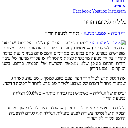
Статьи
ትግርኛ
Facebook
Youtube
Instagram
גלולות למניעת הריון
דף הבית
»
אמצעי מניעה
»
גלולות למניעת הריון
גלולות למניעת הריון הן גלולות המכילות שני סוגי
הורמונים (עיקריים) – אסטרוגן ופרוגרסטרון. ההורמונים הללו נמצאים
ומופרשים בגופינו, אולם במינונים מסויימים הימצאותם בגוף מונעת כניסה
להריון, על ידי מניעה מהביצית לצאת מהשחלה או על ידי מניעה של עיבוי
רירית הרחם באופן שלא מאפשר השרשה של הביצית ברחם. בשני
המקרים – נמנע הריון.
את הגלולות יש לטול דרך הפה, פעם ביום, למשך 3 שבועות. לאחר 3
שבועות מתחיל דימום של כשבוע ולאחר שבוע יש להתחיל חפיסה חדשה.
יעילותן של הגלולות – בשימוש נכון גבוהה ביותר – כ 99.8% הצלחה
במניעת הריון.
גלולות הם אמצעי מניעה לטווח ארוך – יש להתמיד ולטול במשך תקופה.
הפסקות של נטילה עשויות לפגוע ביעילות הגלולה ואף לגרום לתופעות
הורמנואליות לא רצויות.
יתרונות השימוש בגלולות למניעת הריון