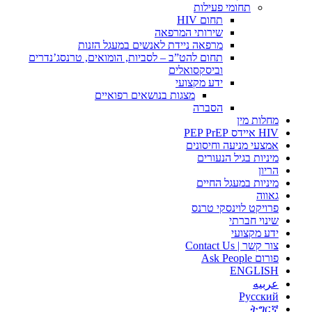
תחומי פעילות
תחום HIV
שירותי המרפאה
מרפאה ניידת לאנשים במעגל הזנות
תחום להט”ב – לסביות, הומואים, טרנסג’נדרים
וביסקסואלים
ידע מקצועי
מצגות בנושאים רפואיים
הסברה
מחלות מין
HIV איידס PEP PrEP
אמצעי מניעה וחיסונים
מיניות בגיל הנעורים
הריון
מיניות במעגל החיים
גאווה
פרויקט לוינסקי טרנס
שינוי חברתי
ידע מקצועי
צור קשר | Contact Us
פורום Ask People
ENGLISH
عربيه
Русский
ትግርኛ