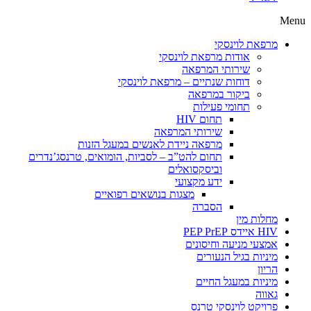
Menu
מרפאת לוינסקי
אודות מרפאת לוינסקי
שירותי המרפאה
דוחות שנתיים – מרפאת לוינסקי
ביקור במרפאה
תחומי פעילות
תחום HIV
שירותי המרפאה
מרפאה ניידת לאנשים במעגל הזנות
תחום להט”ב – לסביות, הומואים, טרנסג’נדרים
וביסקסואלים
ידע מקצועי
מצגות בנושאים רפואיים
הסברה
מחלות מין
HIV איידס PEP PrEP
אמצעי מניעה וחיסונים
מיניות בגיל הנעורים
הריון
מיניות במעגל החיים
גאווה
פרויקט לוינסקי טרנס