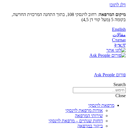
דלג לתוכן
מיקום המרפאה
: רחוב לוינסקי 108, בתוך התחנה המרכזית החדשה,
בקומה 5 (מעל קווי דן 4,5)
English
مقالات
Статьи
ትግርኛ
פורום Ask People
Search
Close
מרפאת לוינסקי
אודות מרפאת לוינסקי
שירותי המרפאה
דוחות שנתיים – מרפאת לוינסקי
ביקור במרפאה