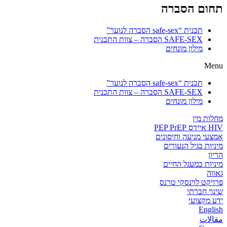
תחום הסברה
תכנית “safe-sex הסברה לנוער”
SAFE-SEX הסברה – צוות התכנית
מילון מונחים
Menu
תכנית “safe-sex הסברה לנוער”
SAFE-SEX הסברה – צוות התכנית
מילון מונחים
מחלות מין
HIV איידס PEP PrEP
אמצעי מניעה וחיסונים
מיניות בגיל הנעורים
הריון
מיניות במעגל החיים
גאווה
פרויקט לוינסקי טרנס
שינוי חברתי
ידע מקצועי
English
مقالات