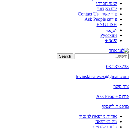
שינוי חברתי
ידע מקצועי
צור קשר | Contact Us
פורום Ask People
ENGLISH
عربيه
Русский
ትግርኛ
Search
03-5373738
levinski.safesex@gmail.com
צור קשר
פורום Ask People
מרפאת לוינסקי
אודות מרפאת לוינסקי
מה במרפאה
דוחות שנתיים