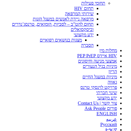
תחומי פעילות
תחום HIV
שירותי המרפאה
מרפאה ניידת לאנשים במעגל הזנות
תחום להט”ב – לסביות, הומואים, טרנסג’נדרים
וביסקסואלים
ידע מקצועי
מצגות בנושאים רפואיים
הסברה
מחלות מין
HIV איידס PEP PrEP
אמצעי מניעה וחיסונים
מיניות בגיל הנעורים
הריון
מיניות במעגל החיים
גאווה
פרויקט לוינסקי טרנס
שינוי חברתי
ידע מקצועי
צור קשר | Contact Us
פורום Ask People
ENGLISH
عربيه
Русский
ትግርኛ