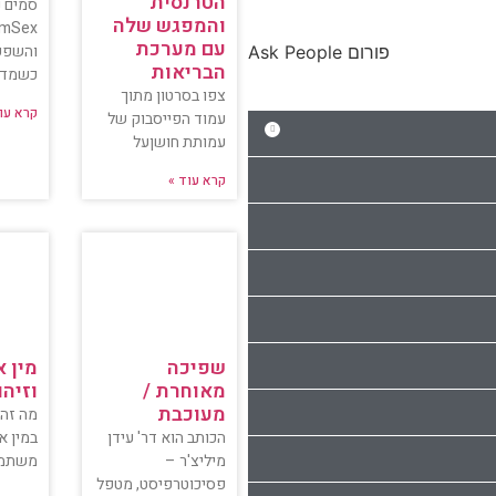
הטרנסית
סמים נ
והמפגש שלה
mSex
עם מערכת
והשפע
פורום Ask People
הבריאות
כשמדב
צפו בסרטון מתוך
קרא עו
עמוד הפייסבוק של
עמותת חושןעל
קרא עוד »
שפיכה
מין 
מאוחרת /
וזיהו
מעוכבת
מה זה 
הכותב הוא דר' עידן
במין א
מיליצ'ר –
משתמש
פסיכוטרפיסט, מטפל