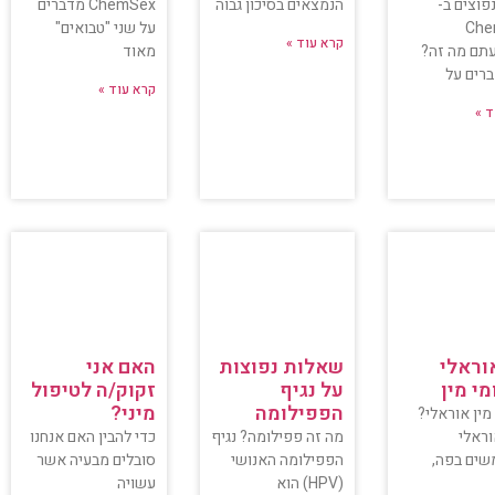
פוצים ב-
הנמצאים בסיכון גבוה
ChemSex מדברים
Che
על שני "טבואים"
קרא עוד »
תם מה זה?
מאוד
רים על
קרא עוד »
ד »
אוראלי
שאלות נפוצות
האם אני
מי מין
על נגיף
זקוק/ה לטיפול
הפפילומה
מיני?
מין אוראלי?
וראלי
מה זה פפילומה? נגיף
כדי להבין האם אנחנו
ים בפה,
הפפילומה האנושי
סובלים מבעיה אשר
(HPV) הוא
עשויה