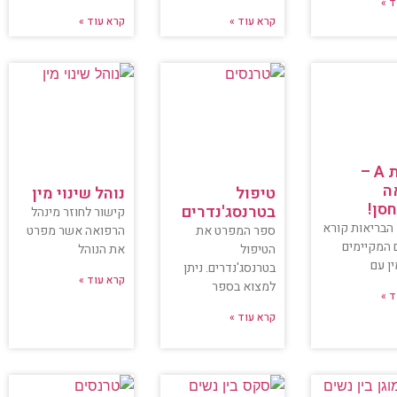
ד »
קרא עוד »
קרא עוד »
צהבת A –
ה
טיפול
נוהל שינוי מין
סן!
בטרנסג'נדרים
קישור לחוזר מינהל
הבריאות קורא
ספר המפרט את
הרפואה אשר מפרט
 המקיימים
הטיפול
את הנוהל
ין עם
בטרנסג'נדרים. ניתן
קרא עוד »
למצוא בספר
ד »
קרא עוד »