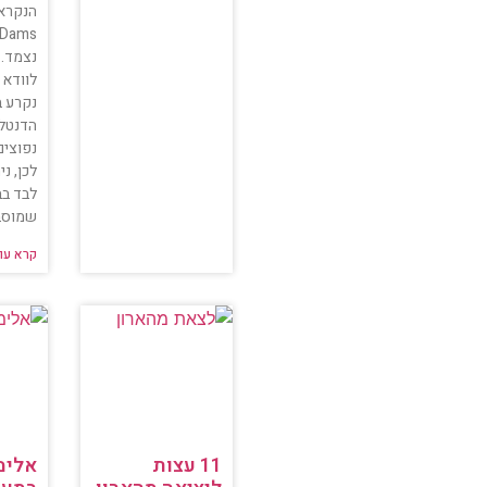
נצמד. 
לוודא 
נקרע 
הדנטל
נפוצים
לכן, נ
לבד בב
שמוסבר
קרא עו
11 עצות
אלימ