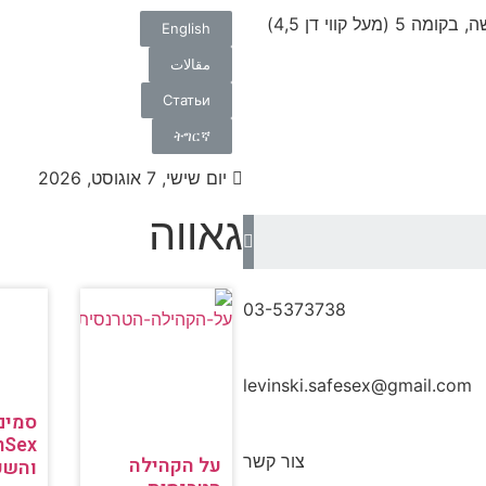
English
مقالات
Статьи
ትግርኛ
יום שישי, 7 אוגוסט, 2026
גאווה
03-5373738
levinski.safesex@gmail.com
סמים 
mSex
צור קשר
על הקהילה
והשפ