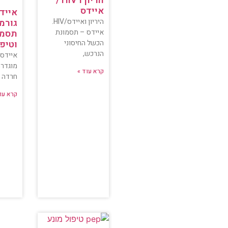
הריון ו HIV /
איידס
אייד
היריון ואיידס/HIV.
גורמי
איידס – תסמונת
תסמי
הכשל החיסוני
וטיפו
הנרכש,
איידס 
מוגדרת
קרא עוד »
חרדה 
קרא עו