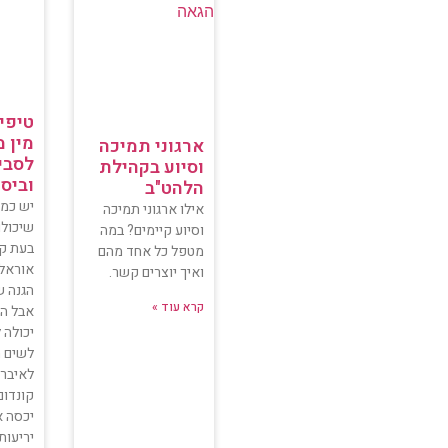
טיפי
מין מ
ארגוני תמיכה
לסבי
וסיוע בקהילת
וביס
הלהט"ב
יש כמה
אילו ארגוני תמיכה
שיכולו
וסיוע קיימים? במה
בעת קי
מטפל כל אחד מהם
אוראלי
ואיך יוצרים קשר.
הגנה ש
קרא עוד »
אבל ה
יכולה ל
לשים ח
לאיברי 
קונדום
יכסה א
יריעות