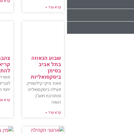
קרא עו
קרא עוד »
שבוע הגאווה
בתל אביב
קריא
בסימן
להתח
ביסקסואליות
משרד 
מאת: מיקי קילשטיין,
לגברים
פעילה ביסקסואלית
יחסי מ
ומתנדבת חוש"ן
קרא עו
השנה
קרא עוד »