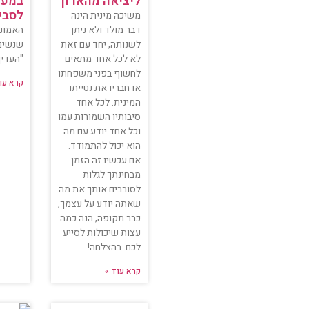
ליציאה מהארון
במער
לסבי
משיכה מינית הינה
דבר מולד ולא ניתן
האמונה
לשנותה, יחד עם זאת
שנשים 
לא לכל אחד מתאים
"העדין
לחשוף בפני משפחתו
קרא עו
או חבריו את נטייתו
המינית. לכל אחד
סיבותיו השמורות עמו
וכל אחד יודע עם מה
הוא יכול להתמודד.
אם עכשיו זה הזמן
מבחינתך לגלות
לסובבים אותך את מה
שאתה יודע על עצמך,
כבר תקופה, הנה כמה
עצות שיכולות לסייע
לכם. בהצלחה!
קרא עוד »