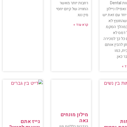
הנקראות Dental
רחבות יותר מאשר
Dams ואפילו ניילון
החוויה של קיום יחסי
יחד עם זאת יש
מין נטו.
שהחוצץ לא
קרא עוד »
במהלך הסקס.
 דמס לא
 כל כך למכירה
יתן להכין אותם
ית, כמו
 כאן.
ד »
מילון מונחים
גאה
ות
גייז אתם
הגדרות כלליות מין