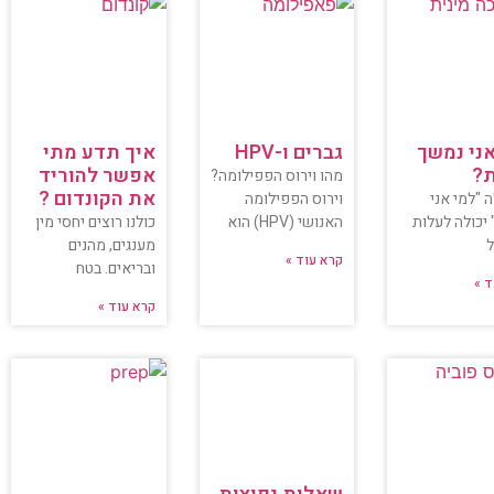
אני נמשך
גברים ו-HPV
איך תדע מתי
ת?
אפשר להוריד
מהו וירוס הפפילומה?
את הקונדום ?
"למי אני
וירוס הפפילומה
יכולה לעלות
האנושי (HPV) הוא
כולנו רוצים יחסי מין
ל
מענגים, מהנים
קרא עוד »
ובריאים. בטח
ד »
קרא עוד »