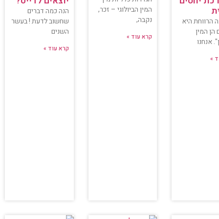
כת יחסים
יוצאים לדייט?
ת
המין הביולוגי – זכר,
הנה כמה דברים
נקבה,
 הרווחת היא
שחשוב לדעת ! בעשר
הן המין
השנים
קרא עוד »
". אנחנו
קרא עוד »
ד »