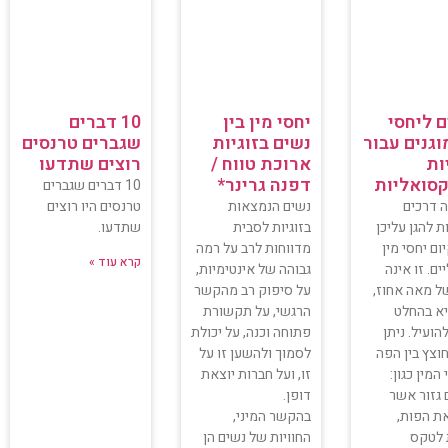
ם ליחסי
יחסי מין בין
10 דברים
וגנים עבור
נשים בזוגיות
שגברים טרנסים
ות
ארוכת טווח /
רוצים שתדעו
קסואליות
דפנה גרינר*
10 דברים שגברים
 דרכים
נשים הנמצאות
טרנסים היו רוצים
ת להגן עליכן
בזוגיות לסבית
שתדעו.
ום יחסי מין
מדווחות לרב על רמה
קרא עוד »
ים. זו אינה
גבוהה של אינטימיות,
ל מאה אחוז,
על סיפוק רב מהקשר
יא בהחלט
הרגשי, על תקשורת
הועיל. ניתן
פתוחה וכנה, על יכולת
וצץ בין הפה
לסמוך ולהשען זו על
המין כגון:
זו, ועל חברות יוצאת
 גזור אשר
דופן.
ת הפות,
בהקשר המיני,
 לטקס
החוויות של נשים הן