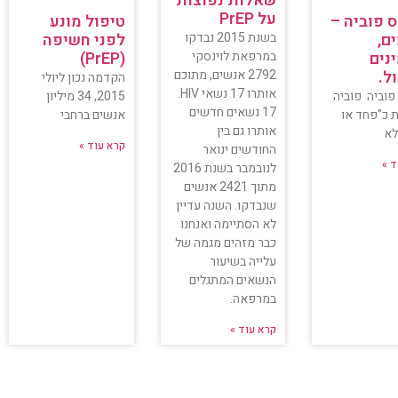
שאלות נפוצות
על PrEP
ס פוביה –
טיפול מונע
ם,
בשנת 2015 נבדקו
לפני חשיפה
נים
במרפאת לוינסקי
(PrEP)
ל.
2792 אנשים, מתוכם
הקדמה נכון ליולי
אותרו 17 נשאי HIV.
פוביה פוביה
2015, 34 מיליון
17 נשאים חדשים
 כ"פחד או
אנשים ברחבי
אותרו גם בין
לא
קרא עוד »
החודשים ינואר
ד »
לנובמבר בשנת 2016
מתוך 2421 אנשים
שנבדקו. השנה עדיין
לא הסתיימה ואנחנו
כבר מזהים מגמה של
עלייה בשיעור
הנשאים המתגלים
במרפאה.
קרא עוד »