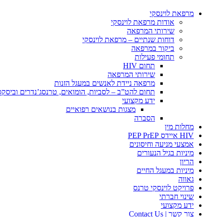
מרפאת לוינסקי
אודות מרפאת לוינסקי
שירותי המרפאה
דוחות שנתיים – מרפאת לוינסקי
ביקור במרפאה
תחומי פעילות
תחום HIV
שירותי המרפאה
מרפאה ניידת לאנשים במעגל הזנות
תחום להט”ב – לסביות, הומואים, טרנסג’נדרים וביסק
ידע מקצועי
מצגות בנושאים רפואיים
הסברה
מחלות מין
HIV איידס PEP PrEP
אמצעי מניעה וחיסונים
מיניות בגיל הנעורים
הריון
מיניות במעגל החיים
גאווה
פרויקט לוינסקי טרנס
שינוי חברתי
ידע מקצועי
צור קשר | Contact Us