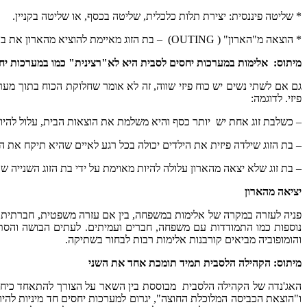
* שליטה פיננסית: יצירת תלות כלכלית, שליטה בכסף, או שליטה בקניין.
* הוצאה מ"הארון" ( OUTING) – בת הזוג מאיימת להוציא מהארון את בת הזוג השניה.
מיתוס: אלימות במערכות יחסים לסבית היא לא"רצינית" כמו במערכות יחס
גם אם לשתי נשים יש כוח פיזי שווה, זה לא אומר שחלוקת הכוח בתוך מע
פיזי. לדוגמה:
– כשלבת זוג אחת יש יותר כסף והיא משלמת את הוצאות הבית, עלול להיות
– בת הזוג שילדה פיזית את הילדים יכולה בכל רגע לאיים שהיא תיקח את הי
– בת זוג שלא יצאה מהארון עלולה להיות מאוימת על ידי בת הזוג השנייה 
יציאה מהארון
פניה לעזרה במקרה של אלימות במשפחה, בין אם עזרה משפטית, חברתית או
נוספות כמו התמודדות עם משפחה, חברים ועמיתים. לעתים הבושה והסת
והומופוביה מביאים קורבנות אלימות רבות לבחור בשתיקה.
מיתוס: הקהילה הלסבית תמיד תומכת אחד את השני
האג'נדה של הקהילה הלסבית מבוססת בין השאר על הצורך להתאחד כיחידה
ו"הוצאת הכביסה המלוכלת החוצה", יגרום למערכות יחסים חד מיניות להי