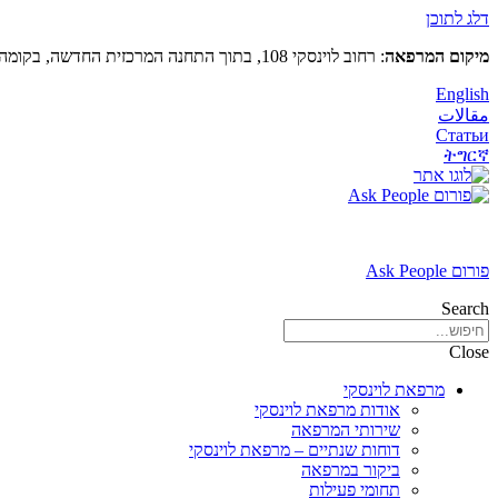
דלג לתוכן
מיקום המרפאה
: רחוב לוינסקי 108, בתוך התחנה המרכזית החדשה, בקומה 5 (מעל קווי דן 4,5)
English
مقالات
Статьи
ትግርኛ
פורום Ask People
Search
Close
מרפאת לוינסקי
אודות מרפאת לוינסקי
שירותי המרפאה
דוחות שנתיים – מרפאת לוינסקי
ביקור במרפאה
תחומי פעילות