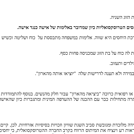
ים הטרוסקסואליות כיון שמדובר באלימות של אישה כנגד אישה.
רכת היחסים היא שווה. אלימות במשפחה מתבססת על כוח ושליטה וכשיש הבד
 לה כוח על בת הזוג שמכניסה פחות כסף.
לדים ותעזוב.
שבמידה ולא תענה לדרישות שלה "יוציאו אותה מהארון".
 רפואית כרוכה "ביציאה מהארון" עבור חלק מהנשים. בנוסף להתמודדות "ה
רה מתחילות כבר עם ההבנה של ההעדפה המינית ומתגברות כיון שהאישה 
 מלוכדת ומגובשת סביב השגת שוויון וזכויות בסיסיות אזרחיות. לכן, קי
ראות רע וינציח את המיתוס הרווח בקרב החברה ההטרוסקסואלית, כי יחסי