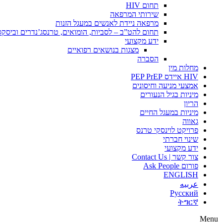
תחום HIV
שירותי המרפאה
מרפאה ניידת לאנשים במעגל הזנות
תחום להט”ב – לסביות, הומואים, טרנסג’נדרים וביסק
ידע מקצועי
מצגות בנושאים רפואיים
הסברה
מחלות מין
HIV איידס PEP PrEP
אמצעי מניעה וחיסונים
מיניות בגיל הנעורים
הריון
מיניות במעגל החיים
גאווה
פרויקט לוינסקי טרנס
שינוי חברתי
ידע מקצועי
צור קשר | Contact Us
פורום Ask People
ENGLISH
عربيه
Русский
ትግርኛ
Menu