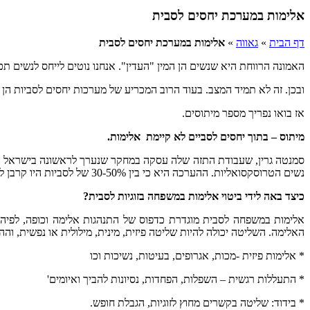
אלימות במערכת יחסים לסבית
דף הבית
»
גאווה
»
אלימות במערכת יחסים לסבית
האמונה הרווחת היא שנשים הן המין "העדין". אנחנו נוטים לייחס לנשים ת
ובכן. זה לא תמיד המצב. בעוד הרוב המכריע של מערכות יחסים לסביות הן 
אז בואו נפריך מספר מיתוסים.
מיתוס – בתוך יחסים לסביים לא קיימת אלימות.
סמנטה גרין, ש
עבודת התזה שלה עסקה במחקר שנערך לראשונה בישראל בנושא
נשים הטרוסקסואליות. ההערכה היא כי בין 30-50% של לסביות היו קרבן לאלימות לפחות פעם אחת מצד בת זוג. זה נתון די מדהים בהתחשב בכך שאין כמעט דיון לגבי אלימות במשפחה לסבית.
כיצד באה לידי ביטוי אלימות במשפחה בזוגיות לסבית?
אלימות במשפחה לסבית מוגדרת כדפוס של התנהגות אלימה וכופה, לפיה
האלימה. השליטה יכולה להיות שליטה פיזית, מינית, מילולית או נפשית, והה
* אלימות פיזית -מכות, אגרופים, בעיטות, נשיכות וכו
* התעללות רגשית – השפלות, הפחדות, נסיונות להביך ואיומים'
* בידוד: שליטה בקשרים מחוץ לזוגיות, הגבלת חופש.