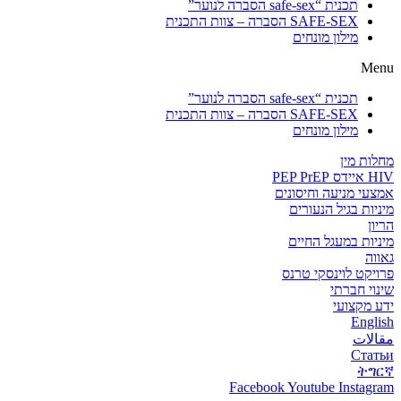
תכנית “safe-sex הסברה לנוער”
SAFE-SEX הסברה – צוות התכנית
מילון מונחים
Menu
תכנית “safe-sex הסברה לנוער”
SAFE-SEX הסברה – צוות התכנית
מילון מונחים
מחלות מין
HIV איידס PEP PrEP
אמצעי מניעה וחיסונים
מיניות בגיל הנעורים
הריון
מיניות במעגל החיים
גאווה
פרויקט לוינסקי טרנס
שינוי חברתי
ידע מקצועי
English
مقالات
Статьи
ትግርኛ
Facebook
Youtube
Instagram