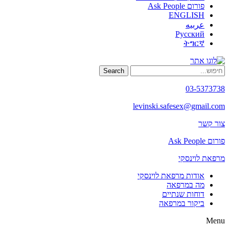
פורום Ask People
ENGLISH
عربيه
Русский
ትግርኛ
Search
03-5373738
levinski.safesex@gmail.com
צור קשר
פורום Ask People
מרפאת לוינסקי
אודות מרפאת לוינסקי
מה במרפאה
דוחות שנתיים
ביקור במרפאה
Menu