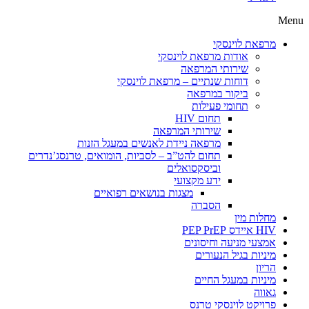
Menu
מרפאת לוינסקי
אודות מרפאת לוינסקי
שירותי המרפאה
דוחות שנתיים – מרפאת לוינסקי
ביקור במרפאה
תחומי פעילות
תחום HIV
שירותי המרפאה
מרפאה ניידת לאנשים במעגל הזנות
תחום להט”ב – לסביות, הומואים, טרנסג’נדרים
וביסקסואלים
ידע מקצועי
מצגות בנושאים רפואיים
הסברה
מחלות מין
HIV איידס PEP PrEP
אמצעי מניעה וחיסונים
מיניות בגיל הנעורים
הריון
מיניות במעגל החיים
גאווה
פרויקט לוינסקי טרנס