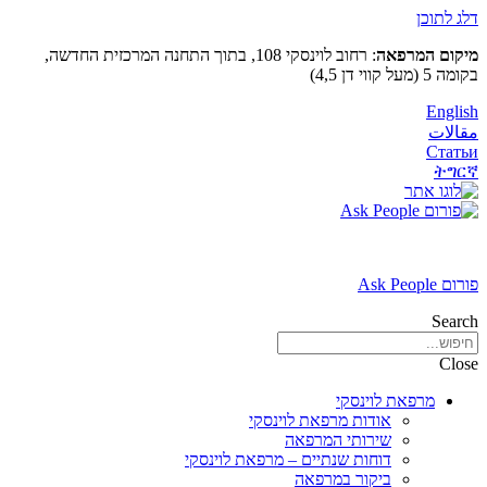
דלג לתוכן
מיקום המרפאה
: רחוב לוינסקי 108, בתוך התחנה המרכזית החדשה,
בקומה 5 (מעל קווי דן 4,5)
English
مقالات
Статьи
ትግርኛ
פורום Ask People
Search
Close
מרפאת לוינסקי
אודות מרפאת לוינסקי
שירותי המרפאה
דוחות שנתיים – מרפאת לוינסקי
ביקור במרפאה