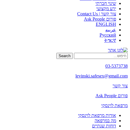
שינוי חברתי
ידע מקצועי
צור קשר | Contact Us
פורום Ask People
ENGLISH
عربيه
Русский
ትግርኛ
Search
03-5373738
levinski.safesex@gmail.com
צור קשר
פורום Ask People
מרפאת לוינסקי
אודות מרפאת לוינסקי
מה במרפאה
דוחות שנתיים