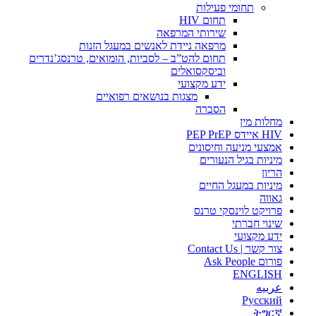
תחומי פעילות
תחום HIV
שירותי המרפאה
מרפאה ניידת לאנשים במעגל הזנות
תחום להט”ב – לסביות, הומואים, טרנסג’נדרים
וביסקסואלים
ידע מקצועי
מצגות בנושאים רפואיים
הסברה
מחלות מין
HIV איידס PEP PrEP
אמצעי מניעה וחיסונים
מיניות בגיל הנעורים
הריון
מיניות במעגל החיים
גאווה
פרויקט לוינסקי טרנס
שינוי חברתי
ידע מקצועי
צור קשר | Contact Us
פורום Ask People
ENGLISH
عربيه
Русский
ትግርኛ