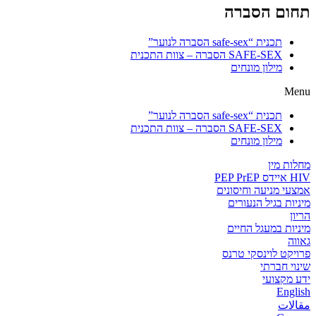
תחום הסברה
תכנית “safe-sex הסברה לנוער”
SAFE-SEX הסברה – צוות התכנית
מילון מונחים
Menu
תכנית “safe-sex הסברה לנוער”
SAFE-SEX הסברה – צוות התכנית
מילון מונחים
מחלות מין
HIV איידס PEP PrEP
אמצעי מניעה וחיסונים
מיניות בגיל הנעורים
הריון
מיניות במעגל החיים
גאווה
פרויקט לוינסקי טרנס
שינוי חברתי
ידע מקצועי
English
مقالات