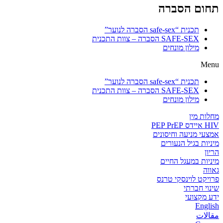
תחום הסברה
תכנית “safe-sex הסברה לנוער”
SAFE-SEX הסברה – צוות התכנית
מילון מונחים
Menu
תכנית “safe-sex הסברה לנוער”
SAFE-SEX הסברה – צוות התכנית
מילון מונחים
מחלות מין
HIV איידס PEP PrEP
אמצעי מניעה וחיסונים
מיניות בגיל הנעורים
הריון
מיניות במעגל החיים
גאווה
פרויקט לוינסקי טרנס
שינוי חברתי
ידע מקצועי
English
مقالات