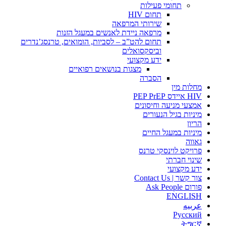
תחומי פעילות
תחום HIV
שירותי המרפאה
מרפאה ניידת לאנשים במעגל הזנות
תחום להט”ב – לסביות, הומואים, טרנסג’נדרים
וביסקסואלים
ידע מקצועי
מצגות בנושאים רפואיים
הסברה
מחלות מין
HIV איידס PEP PrEP
אמצעי מניעה וחיסונים
מיניות בגיל הנעורים
הריון
מיניות במעגל החיים
גאווה
פרויקט לוינסקי טרנס
שינוי חברתי
ידע מקצועי
צור קשר | Contact Us
פורום Ask People
ENGLISH
عربيه
Русский
ትግርኛ