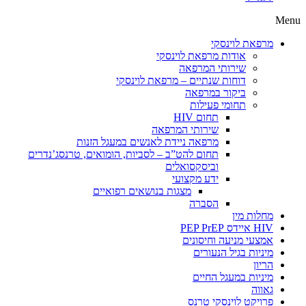
Menu
מרפאת לוינסקי
אודות מרפאת לוינסקי
שירותי המרפאה
דוחות שנתיים – מרפאת לוינסקי
ביקור במרפאה
תחומי פעילות
תחום HIV
שירותי המרפאה
מרפאה ניידת לאנשים במעגל הזנות
תחום להט”ב – לסביות, הומואים, טרנסג’נדרים
וביסקסואלים
ידע מקצועי
מצגות בנושאים רפואיים
הסברה
מחלות מין
HIV איידס PEP PrEP
אמצעי מניעה וחיסונים
מיניות בגיל הנעורים
הריון
מיניות במעגל החיים
גאווה
פרויקט לוינסקי טרנס