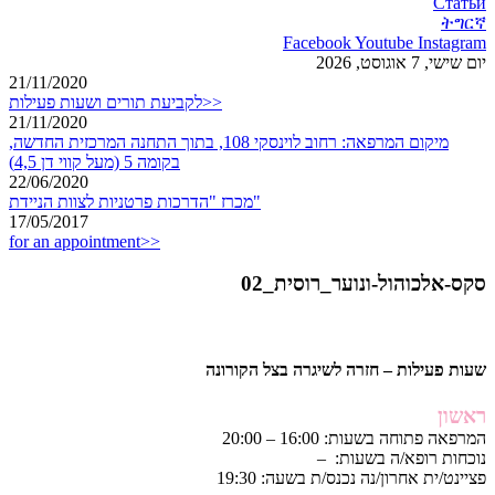
Статьи
ትግርኛ
Facebook
Youtube
Instagram
יום שישי, 7 אוגוסט, 2026
21/11/2020
לקביעת תורים ושעות פעילות>>
21/11/2020
מיקום המרפאה: רחוב לוינסקי 108, בתוך התחנה המרכזית החדשה,
בקומה 5 (מעל קווי דן 4,5)
22/06/2020
מכרז "הדרכות פרטניות לצוות הניידת"
17/05/2017
for an appointment>>
סקס-אלכוהול-ונוער_רוסית_02
שעות פעילות – חזרה לשיגרה בצל הקורונה
ראשון
המרפאה פתוחה בשעות: 16:00 – 20:00
נוכחות רופא/ה בשעות: –
פציינט/ית אחרון/נה נכנס/ת בשעה: 19:30