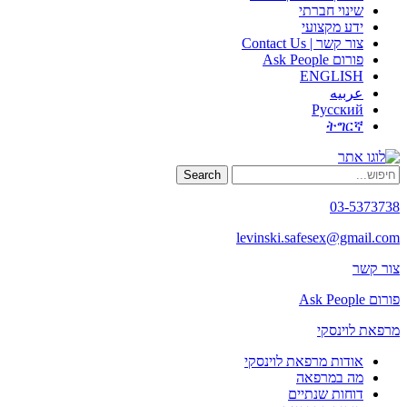
שינוי חברתי
ידע מקצועי
צור קשר | Contact Us
פורום Ask People
ENGLISH
عربيه
Русский
ትግርኛ
Search
03-5373738
levinski.safesex@gmail.com
צור קשר
פורום Ask People
מרפאת לוינסקי
אודות מרפאת לוינסקי
מה במרפאה
דוחות שנתיים