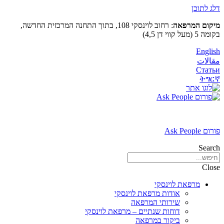
דלג לתוכן
מיקום המרפאה
: רחוב לוינסקי 108, בתוך התחנה המרכזית החדשה,
בקומה 5 (מעל קווי דן 4,5)
English
مقالات
Статьи
ትግርኛ
פורום Ask People
Search
Close
מרפאת לוינסקי
אודות מרפאת לוינסקי
שירותי המרפאה
דוחות שנתיים – מרפאת לוינסקי
ביקור במרפאה