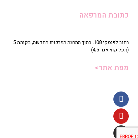
כתובת המרפאה
רחוב לוינסקי 108, בתוך התחנה המרכזית החדשה, בקומה 5
(מעל קווי אגד 4,5)
מפת אתר>