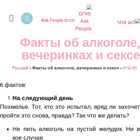
צור קשר | Contact Us
מחלות מין
HIV איידס PEP PrEP
פרויקט לוינסקי טרנס
מיניות במעגל החי
שינוי חבר
ידע מקצ
מרפאת לוי
פורום eople
מיניות בגיל ה
אמצעי מניעה 
פורום Ask People
Факты об алкоголе,
вечеринках и сексе
דף הבית
»
Факты об алкоголе, вечеринках и сексе
»
Русский
6 фактов:
На следующий день
Похмелье. Тот, кто это испытал, вряд ли захочет
пройти это снова, правда? Так что же делать?
Не пить алкоголь на пустой желудок. Ни в
кое случае.