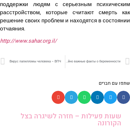
поддержки людям с серьезным психическим
расстройством, которые считают смерть как
решение своих проблем и находятся в состоянии
отчаяния.
http
://
www
.
sahar
.
org
.
il
/
Вирус папилломы человека – ВПЧ
Чрезвычайно важные факты о беременности
שתפו עם חברים
שעות פעילות – חזרה לשיגרה בצל
הקורונה